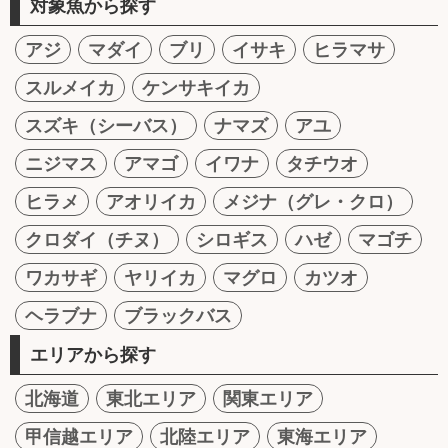
対象魚から探す
アジ
マダイ
ブリ
イサキ
ヒラマサ
スルメイカ
ケンサキイカ
スズキ（シーバス）
ナマズ
アユ
ニジマス
アマゴ
イワナ
タチウオ
ヒラメ
アオリイカ
メジナ（グレ・クロ）
クロダイ（チヌ）
シロギス
ハゼ
マゴチ
ワカサギ
ヤリイカ
マグロ
カツオ
ヘラブナ
ブラックバス
エリアから探す
北海道
東北エリア
関東エリア
甲信越エリア
北陸エリア
東海エリア