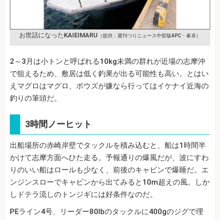
お世話になったKAIEIMARU
（提供：週刊つりニュース中部版APC・峯卓）
2～3月は小トンと呼ばれる10kg未満の群れが近場の志摩沖
で狙えるため、敷居は低く釣果が出る可能性も高い。とはい
えマグロはマグロ、ボウズが嫌なら行ってはイケナイ近海の
釣りの筆頭だ。
3時間ノーヒット
出船場所の赤崎岸壁でタックルを積み込むと、船は1時間半
かけて志摩方面へひた走る。予報通りの爆風だが、波にすわ
りのいい船はロールも少なく、前後のキャビンで爆睡だ。エ
ンジンスローでキャビンから出てみると10m超えの風。しか
しドテラ流しのトンジギには好条件なのだ。
PEライン4号、リーダー80lbのタックルに400gのジグで理