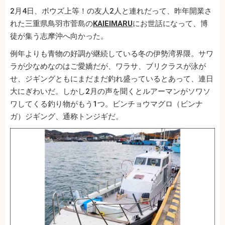
2月4日、ボウズ上等！の友人2人と連れだって、昨年開業さ
れた三重県鳥羽市菅島の
KAIEIMARU
にお世話になって、博
徒が集う志摩沖へ向かった。
例年よりも青物の好調が継続している冬の伊勢湾界隈。サワ
ラが少なめなのはご愛嬌だが、ワラサ、ブリクラスが泳が
せ、ジギングともにまだまだ釣れ盛っているとあって、連日
大にぎわいだ。しかし2月の声を聞くとルアーマンがソワソ
ワしてくる釣り物がもう1つ。ビンチョウマグロ（ビンナ
ガ）ジギング、通称トンジギだ。