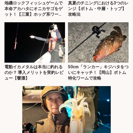
地磯ロックフィッシュゲームで
真夏のチニングにおける3つのレ
本命アカハタにオニカサゴをゲ
ンジ【ボトム・中層・トップ】
ット！【三重】ホッグ系ワーム
攻略法
にヒット
電動イカメタルは本当に釣れる
50cm「ランカー」キジハタをつ
のか？ 導入メリットを実釣レビ
いにキャッチ！【岡山】ボトム
ュー【響灘】
特化ワームで攻略