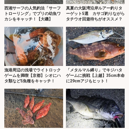
西湘サーフの人気釣法「サーフ
真夏の大阪湾沿岸ルアー釣りタ
トローリング」でブリの幼魚ワ
ーゲット5選 カサゴ釣りながら
カシをキャッチ！【大磯】
タチウオ回遊待ちがオススメ？
漁港周辺の浅場でライトロック
「メタルマル縛り」でキジハタ
ゲームを満喫【京都】シオにハ
ゲームに挑戦【上越】35cm本命
タ類など5魚種をキャッチ！
に29cmアジもヒット！