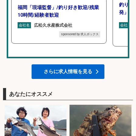
釣り好
福岡「現場監督」/釣り好き歓迎/残業
発」/D
10時間/経験者歓迎
広松久水産株式会社
会社名
会社名
sponsored by 求人ボックス
さらに求人情報を見る
あなたにオススメ