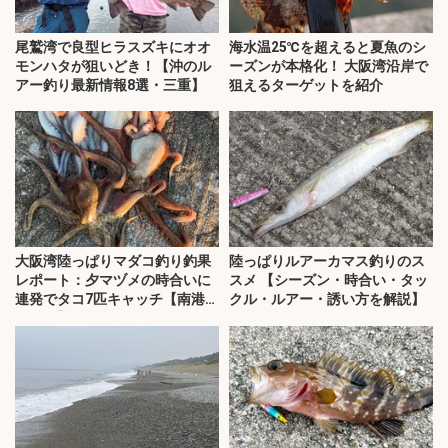
尾鷲湾で良型ヒラスズキにオオ
海水温25℃を超えると夏魚のシ
モンハタが狙いどき！【沖のル
ーズンが本格化！ 大阪湾沿岸で
アー釣り最新情報8選・三重】
狙えるターゲットを紹介
大阪湾陸っぱりマダコ釣り釣果
陸っぱりルアーカマス釣りのス
レポート：夕マヅメの時合いに
スメ 【シーズン・時合い・タッ
連発でタコ7匹キャッチ【南港魚
クル・ルアー・誘い方を解説】
つり園】