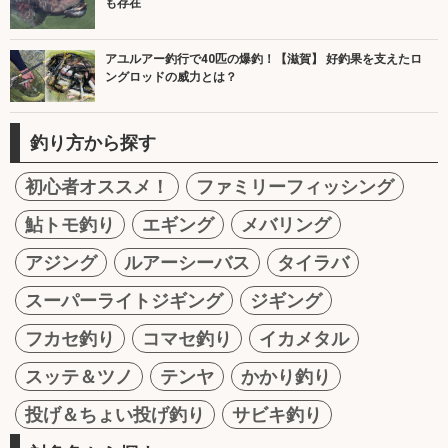
も存在
アユルアー釣行で40匹の爆釣！【滋賀】 好釣果を支えたロ
ングロッドの威力とは？
釣り方から探す
初心者オススメ！
ファミリーフィッシング
鮎トモ釣り
エギング
メバリング
アジング
ルアーシーバス
タイラバ
スーパーライトジギング
ジギング
フカセ釣り
コマセ釣り
イカメタル
スッテ＆ツノ
テンヤ
かかり釣り
投げ＆ちょい投げ釣り
サビキ釣り