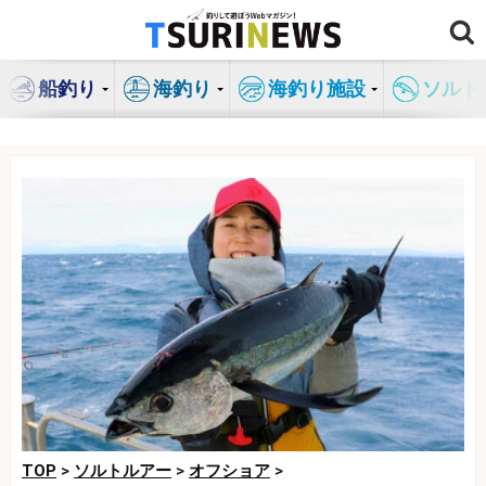
コ
ン
テ
船釣り
海釣り
海釣り施設
ソルト
ン
ツ
へ
ス
キ
ッ
プ
TOP
>
ソルトルアー
>
オフショア
>