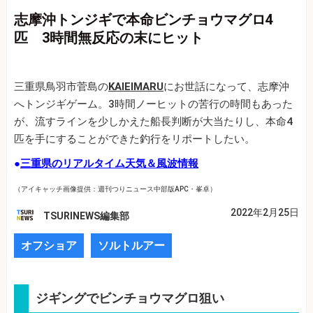
志摩沖トンジギで本命ビンチョウマグロ4
匹 3時間無反応の末にヒット
三重県鳥羽市菅島の
KAIEIMARU
にお世話になって、志摩沖
へトンジギゲーム。3時間ノーヒットの苦行の時間もあった
が、流すラインを少しかえた船長判断が大当たりし、本命4
匹を手にすることができた釣行をリポートしたい。
●
三重県のリアルタイム天気＆風波情報
（アイキャッチ画像提供：週刊つりニュース中部版APC・峯卓）
2022年2月25日
TSURINEWS編集部
オフショア
ソルトルアー
ジギングでビンチョウマグロ狙い