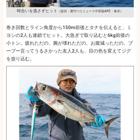
時合いを逃さずヒット
（提供：週刊つりニュース中部版APC・峯卓）
巻き回数とライン角度から150m前後とタナを伝えると、ミ
ヨシの2人も連鎖でヒット。大急ぎで取り込むと6kg前後の
小トン。疲れただの、腕が壊れただの、お腹減っただの、ブ
ーブー言ってうるさかった友人2人も、目の色を変えてジグ
を放り込む。