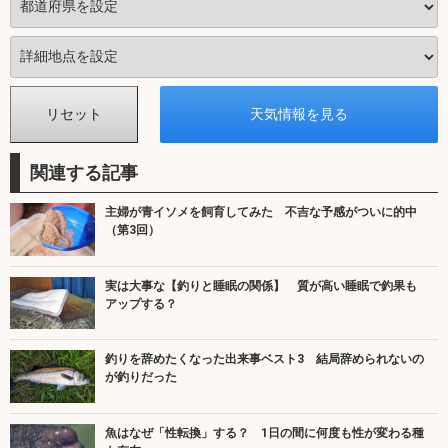
関連する記事
主婦が青イソメを飼育してみた 不吉な予感がついに的中
（第3回）
実は大事な【釣りと睡眠の関係】 質が高い睡眠で釣果も
アップする？
釣りを辞めたくなった出来事ベスト3 結局辞められないの
が釣りだった
魚はなぜ「性転換」する？ 1日の間に何度も性が変わる種