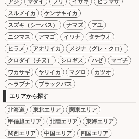
アジ
マダイ
ブリ
イサキ
ヒラマサ
スルメイカ
ケンサキイカ
スズキ（シーバス）
ナマズ
アユ
ニジマス
アマゴ
イワナ
タチウオ
ヒラメ
アオリイカ
メジナ（グレ・クロ）
クロダイ（チヌ）
シロギス
ハゼ
マゴチ
ワカサギ
ヤリイカ
マグロ
カツオ
ヘラブナ
ブラックバス
エリアから探す
北海道
東北エリア
関東エリア
甲信越エリア
北陸エリア
東海エリア
関西エリア
中国エリア
四国エリア