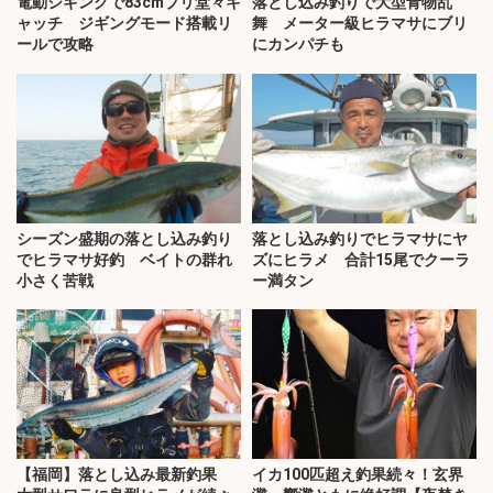
電動ジギングで83cmブリ堂々キ
落とし込み釣りで大型青物乱
ャッチ ジギングモード搭載リ
舞 メーター級ヒラマサにブリ
ールで攻略
にカンパチも
シーズン盛期の落とし込み釣り
落とし込み釣りでヒラマサにヤ
でヒラマサ好釣 ベイトの群れ
ズにヒラメ 合計15尾でクーラ
小さく苦戦
ー満タン
【福岡】落とし込み最新釣果
イカ100匹超え釣果続々！玄界