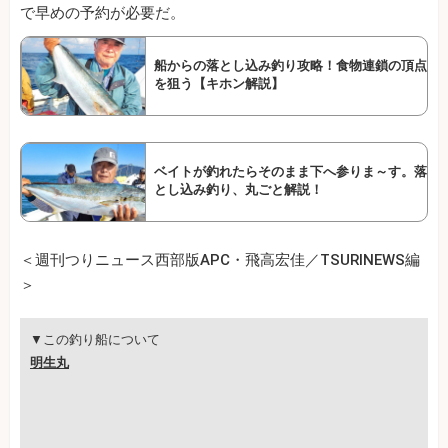
で早めの予約が必要だ。
船からの落とし込み釣り攻略！食物連鎖の頂点
を狙う【キホン解説】
ベイトが釣れたらそのまま下へ参りま～す。落
とし込み釣り、丸ごと解説！
＜週刊つりニュース西部版APC・飛高宏佳／TSURINEWS編
＞
▼この釣り船について
明生丸