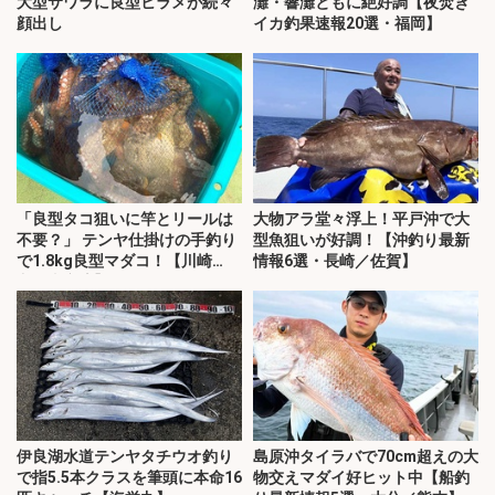
大型サワラに良型ヒラメが続々
灘・響灘ともに絶好調【夜焚き
顔出し
イカ釣果速報20選・福岡】
「良型タコ狙いに竿とリールは
大物アラ堂々浮上！平戸沖で大
不要？」 テンヤ仕掛けの手釣り
型魚狙いが好調！【沖釣り最新
で1.8kg良型マダコ！【川崎
情報6選・長崎／佐賀】
丸・東京湾】
伊良湖水道テンヤタチウオ釣り
島原沖タイラバで70cm超えの大
で指5.5本クラスを筆頭に本命16
物交えマダイ好ヒット中【船釣