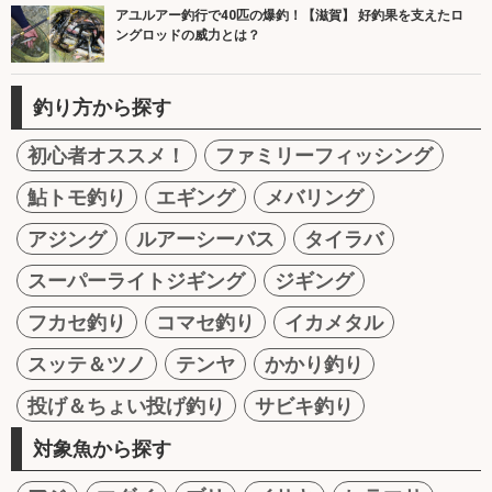
アユルアー釣行で40匹の爆釣！【滋賀】 好釣果を支えたロ
ングロッドの威力とは？
釣り方から探す
初心者オススメ！
ファミリーフィッシング
鮎トモ釣り
エギング
メバリング
アジング
ルアーシーバス
タイラバ
スーパーライトジギング
ジギング
フカセ釣り
コマセ釣り
イカメタル
スッテ＆ツノ
テンヤ
かかり釣り
投げ＆ちょい投げ釣り
サビキ釣り
対象魚から探す