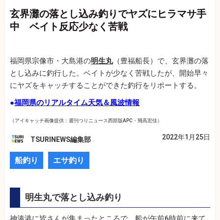
玄界灘の落とし込み釣りでヤズにヒラマサ手
中 ベイト反応少なく苦戦
福岡県宗像市・大島港の
明生丸
（豊福船長）で、玄界灘の落
とし込みに釣行した。ベイトが少なく苦戦したが、開始早々
にヤズをキャッチすることができた釣行をリポートする。
●
福岡県のリアルタイム天気＆風波情報
（アイキャッチ画像提供：週刊つりニュース西部版APC・飛高宏佳）
2022年1月25日
TSURINEWS編集部
船釣り
エサ釣り
明生丸で落とし込み釣り
神湊港に皆さんが集まったところで、船が午前6時前に来て