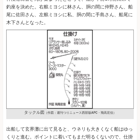
釣座を決めた。右舷ミヨシに林さん、胴の間に仲野さん、船
尾に佐田さん、左舷ミヨシに私、胴の間に手島さん、船尾に
木下さんとなった。
タックル図
（作図：週刊つりニュース西部版APC・飛高宏佳）
出船して玄界灘に出て見ると、ウネリも大きくなく船はゆっ
くりと進む。ポイントに着いてもまだ明るくないので、仕掛