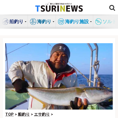
コ
ン
テ
船釣り
海釣り
海釣り施設
ソルト
ン
ツ
へ
ス
キ
ッ
プ
TOP
>
船釣り
>
エサ釣り
>