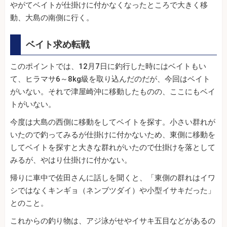
やがてベイトが仕掛けに付かなくなったところで大きく移
動、大島の南側に行く。
ベイト求め転戦
このポイントでは、12月7日に釣行した時にはベイトもい
て、ヒラマサ6～8kg級を取り込んだのだが、今回はベイト
がいない。それで津屋崎沖に移動したものの、ここにもベイ
トがいない。
今度は大島の西側に移動をしてベイトを探す。小さい群れが
いたので釣ってみるが仕掛けに付かないため、東側に移動を
してベイトを探すと大きな群れがいたので仕掛けを落として
みるが、やはり仕掛けに付かない。
帰りに車中で佐田さんに話しを聞くと、「東側の群れはイワ
シではなくキンギョ（ネンブツダイ）や小型イサキだった」
とのこと。
これからの釣り物は、アジ泳がせやイサキ五目などがあるの