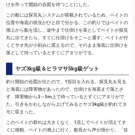
けを作って開始の合図を待つことにした。
この船には探見丸システムが搭載されているため、ベイトの
位置や海底の状況がひと目で分かる。この釣りではベイトの
潮上から船を流し、途中まで仕掛けを落としてベイトが探見
丸に出てきたら、すぐに仕掛けをそこへと通す。ベイトが付
くとサオ先が小刻みに震えるので、そのまま海底に仕掛けを
落として待っているとすぐにアタリがでる。
ヤズ3kg級＆ヒラマサ5kg級ゲット
釣り開始の合図が出たので、1投目を入れる。探見丸を見る
と海底には障害物があったので、仕掛けを海底まで落とさ
ず、障害物から3～5m上で待っているとすぐにアタリがで
た。引きをかわしながら上げてみるとヤズ3kg級が釣れてタ
モに収まった。
このベイトの群れは大きくなく、1流しでベイトが消えてす
ぐに移動、ベイトの潮上に行く。船長から声が掛かり、「佐