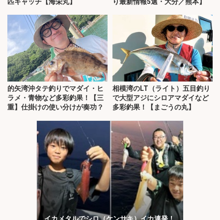
匹キャッチ【海栄丸】
り最新情報5選・大分／熊本】
的矢湾沖タテ釣りでマダイ・ヒ
相模湾のLT（ライト）五目釣り
ラメ・青物など多彩釣果！【三
で大型アジにシロアマダイなど
重】仕掛けの使い分けが奏功？
多彩釣果！【まごうの丸】
イカメタルでシロ（ケンサキ）イカ連発！