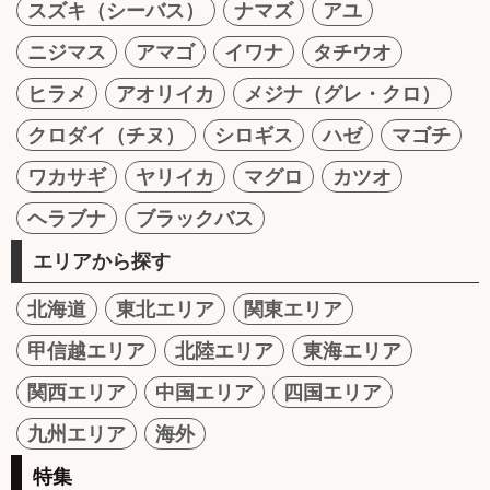
スズキ（シーバス）
ナマズ
アユ
ニジマス
アマゴ
イワナ
タチウオ
ヒラメ
アオリイカ
メジナ（グレ・クロ）
クロダイ（チヌ）
シロギス
ハゼ
マゴチ
ワカサギ
ヤリイカ
マグロ
カツオ
ヘラブナ
ブラックバス
エリアから探す
北海道
東北エリア
関東エリア
甲信越エリア
北陸エリア
東海エリア
関西エリア
中国エリア
四国エリア
九州エリア
海外
特集