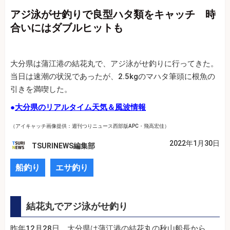
アジ泳がせ釣りで良型ハタ類をキャッチ 時
合いにはダブルヒットも
大分県は蒲江港の結花丸で、アジ泳がせ釣りに行ってきた。
当日は速潮の状況であったが、2.5kgのマハタ筆頭に根魚の
引きを満喫した。
●
大分県のリアルタイム天気＆風波情報
（アイキャッチ画像提供：週刊つりニュース西部版APC・飛高宏佳）
2022年1月30日
TSURINEWS編集部
船釣り
エサ釣り
結花丸でアジ泳がせ釣り
昨年12月28日、大分県は蒲江港の結花丸の秋山船長から