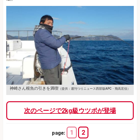
神崎さん根魚の引きを満喫
（提供：週刊つりニュース西部版APC・飛高宏佳）
次のページで2kg級ウツボが登場
1
2
page: