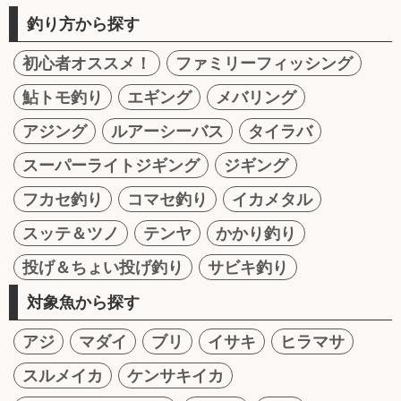
釣り方から探す
初心者オススメ！
ファミリーフィッシング
鮎トモ釣り
エギング
メバリング
アジング
ルアーシーバス
タイラバ
スーパーライトジギング
ジギング
フカセ釣り
コマセ釣り
イカメタル
スッテ＆ツノ
テンヤ
かかり釣り
投げ＆ちょい投げ釣り
サビキ釣り
対象魚から探す
アジ
マダイ
ブリ
イサキ
ヒラマサ
スルメイカ
ケンサキイカ