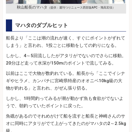
秋山船長のマハタ
（提供：週刊つりニュース西部版APC・飛高宏佳）
マハタのダブルヒット
船長より「ここは潮の流れが速く、すぐにポイントがずれて
しまう」と言われ、1投ごとに移動をしての釣りになる。
しかし、4～5回流ししたがアタリがでないのでさらに移動。
20分ほど走って水深が150mのポイントで流してみる。
以前はここで大物が数釣れている。船長から「ここでイシナ
ギやヒラメ、カンパチに宮崎県特産のオオニベ10kg級の大
物が釣れる」と言われ、がぜん張り切る。
しかし、1時間釣ってみるが潮が動かず魚も食欲がでないよ
うで、朝釣っていたポイントに戻った。
魚礁があるのでそれめがけて船を流すと船長と神崎さんのサ
オに同時にアタリがでて上がってきたのがマハタの2～2.5kg
級。