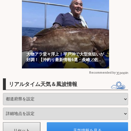
大物アラ堂々浮上！平戸沖で大型魚狙いが
好調！【沖釣り最新情報6選・長崎／佐
賀】
Recommended by
リアルタイム天気＆風波情報