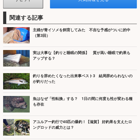
関連する記事
主婦が青イソメを飼育してみた 不吉な予感がついに的中
（第3回）
実は大事な【釣りと睡眠の関係】 質が高い睡眠で釣果も
アップする？
釣りを辞めたくなった出来事ベスト3 結局辞められないの
が釣りだった
魚はなぜ「性転換」する？ 1日の間に何度も性が変わる種
も存在
アユルアー釣行で40匹の爆釣！【滋賀】 好釣果を支えたロ
ングロッドの威力とは？