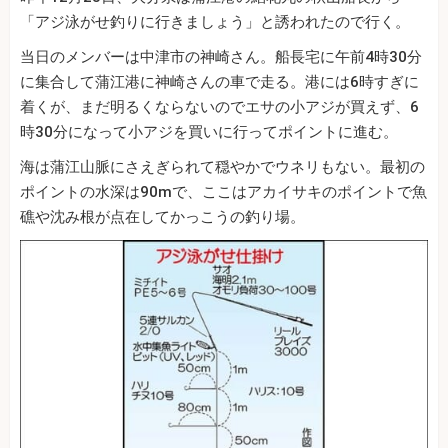
「アジ泳がせ釣りに行きましょう」と誘われたので行く。
当日のメンバーは中津市の神崎さん。船長宅に午前4時30分
に集合して蒲江港に神崎さんの車で走る。港には6時すぎに
着くが、まだ明るくならないのでエサの小アジが買えず、6
時30分になって小アジを買いに行ってポイントに進む。
海は蒲江山脈にさえぎられて穏やかでウネリもない。最初の
ポイントの水深は90mで、ここはアカイサキのポイントで魚
礁や沈み根が点在してかっこうの釣り場。