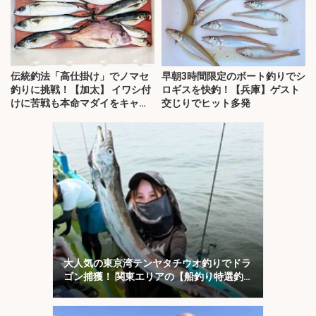
伝統釣法「高仕掛け」でノマセ
早朝3時間限定のボート釣りでシ
釣りに挑戦！【加太】 イワシ付
ロギスを快釣！【兵庫】ゲスト
けに苦戦も本命マダイをキャッ
交じりでヒット多発
チ！
大人気の東京湾テンヤタチウオ釣りでドラ
ゴン捕獲！ 関東エリアの【船釣り特選釣
果7選】