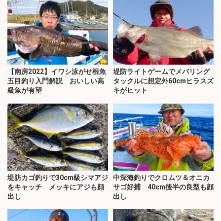
【南房2022】イワシ泳がせ根魚
堤防ライトゲームでメバリング
五目釣り入門解説 おいしい高
タックルに想定外60cmヒラスズ
級魚が有望
キがヒット
堤防カゴ釣りで30cm級シマアジ
中深海釣りでクロムツ＆オニカ
をキャッチ メッキにアジも顔
サゴ好捕 40cm後半の良型も顔
出し
出し