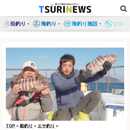
コ
ン
テ
船釣り
海釣り
海釣り施設
ソルト
ン
ツ
へ
ス
キ
ッ
プ
TOP
>
船釣り
>
エサ釣り
>