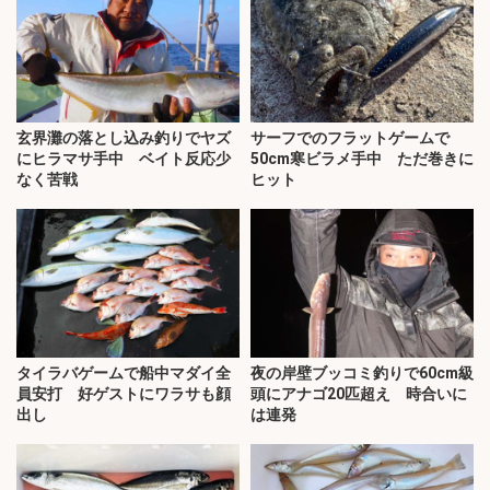
玄界灘の落とし込み釣りでヤズ
サーフでのフラットゲームで
にヒラマサ手中 ベイト反応少
50cm寒ビラメ手中 ただ巻きに
なく苦戦
ヒット
タイラバゲームで船中マダイ全
夜の岸壁ブッコミ釣りで60cm級
員安打 好ゲストにワラサも顔
頭にアナゴ20匹超え 時合いに
出し
は連発