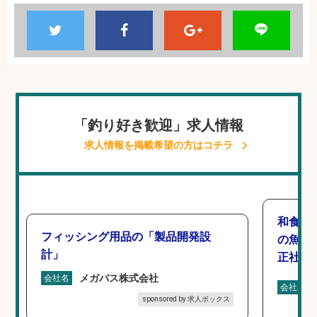
「釣り好き歓迎」求人情報
求人情報を掲載希望の方はコチラ
和食, 
フィッシング用品の「製品開発設
の魚と
計」
正社員
メガバス株式会社
会社名
会社名
sponsored by 求人ボックス