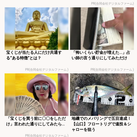
PR(合同会社デジタルファーム)
宝くじが当たる人にだけ共通す
「怖いくらい貯金が増えた…」占
る“ある特徴”とは？
い師の言う通りにしてみただけ
PR(合同会社デジタルファーム )
PR(合同会社デジタルファーム )
「宝くじを買う前に〇〇をしただ
地磯でのメバリングで五目達成！
け」言われた通りにしてみたら…
【山口】フロートリグで遠投＆シ
ャローを狙う
PR(合同会社デジタルファーム )