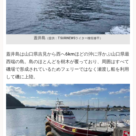
蓋井島
（提供：TSURINEWSライター檜垣修平）
蓋井島は山口県吉見から西へ6kmほどの沖に浮かぶ山口県最
西端の島。島のほとんどを樹木が覆っており、周囲はすべて
磯場で形成されているためフェリーではなく瀬渡し船を利用
して磯に上陸。