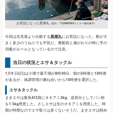
お世話になった黒潮丸
（提供：TSURINEWSライター檜垣修平）
今回は吉見港より出船する
黒潮丸
にお世話になった。船が大
きく多少のうねりでも平気だ。乗船前と瀬がわりの時に手の
消毒がルールとなっているので注意。
当日の状況とエサ＆タックル
1月9 日(日)は小潮で最干潮が8時30分。朝の5時便と10時便
があるが、体調管理の兼ね合いから10時便を選択した。
エサ＆タックル
まきエサは集魚材2袋にオキアミ2kg。追加分としてパン粉
を1.5kg用意した。さしエサは生のオキアミを用意した。時
期が時期なのでエサ取りは多くないそうだ。まきエサは軽め