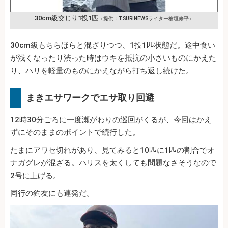
30cm級交じり1投1匹
（提供：TSURINEWSライター檜垣修平）
30cm級もちらほらと混ざりつつ、1投1匹状態だ。途中食い
が浅くなったり渋った時はウキを抵抗の小さいものにかえた
り、ハリを軽量のものにかえながら打ち返し続けた。
まきエサワークでエサ取り回避
12時30分ごろに一度瀬がわりの巡回がくるが、今回はかえ
ずにそのままのポイントで続行した。
たまにアワセ切れがあり、見てみると10匹に1匹の割合でオ
ナガグレが混ざる。ハリスを太くしても問題なさそうなので
2号に上げる。
同行の釣友にも連発だ。