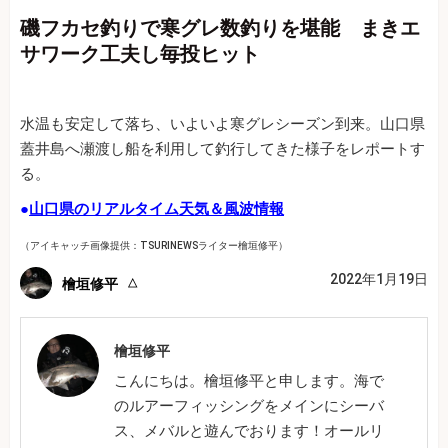
磯フカセ釣りで寒グレ数釣りを堪能 まきエ
サワーク工夫し毎投ヒット
水温も安定して落ち、いよいよ寒グレシーズン到来。山口県
蓋井島へ瀬渡し船を利用して釣行してきた様子をレポートす
る。
●
山口県のリアルタイム天気＆風波情報
（アイキャッチ画像提供：TSURINEWSライター檜垣修平）
2022年1月19日
檜垣修平
檜垣修平
こんにちは。檜垣修平と申します。海で
のルアーフィッシングをメインにシーバ
ス、メバルと遊んでおります！オールリ