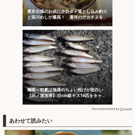
東京出張のお供にクロダイ落とし込み釣り
と深川めしが最高！ 運河のデカチヌを狙
ってみた
梅雨～初夏は漁港のちょい投げが面白い
【田ノ浦漁港】15cm級キス16匹をキャッ
チ！
Recommended by