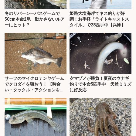
冬のリバーシーバスゲームで
姫路大塩海岸でキス釣りが好
50cm本命2尾 動かさないルア
調！お手軽「ライトキャストス
ーにヒット？
タイル」で28匹手中【兵庫】
サーフのマイクロテンヤゲーム
夕マヅメが勝負！夏夜のウナギ
でクロダイを狙おう！ 【時合
釣りで本命5匹手中 天然ミミズ
い・タックル・アクションを解
に好反応
説】