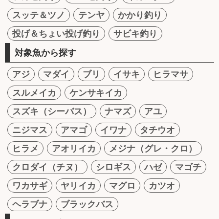
スッテ＆ツノ
テンヤ
かかり釣り
投げ＆ちょい投げ釣り
サビキ釣り
対象魚から探す
アジ
マダイ
ブリ
イサキ
ヒラマサ
スルメイカ
ケンサキイカ
スズキ（シーバス）
ナマズ
アユ
ニジマス
アマゴ
イワナ
タチウオ
ヒラメ
アオリイカ
メジナ（グレ・クロ）
クロダイ（チヌ）
シロギス
ハゼ
マゴチ
ワカサギ
ヤリイカ
マグロ
カツオ
ヘラブナ
ブラックバス