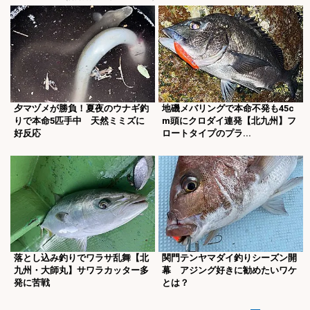
夕マヅメが勝負！夏夜のウナギ釣
地磯メバリングで本命不発も45c
りで本命5匹手中 天然ミミズに
m頭にクロダイ連発【北九州】フ
好反応
ロートタイプのプラ...
落とし込み釣りでワラサ乱舞【北
関門テンヤマダイ釣りシーズン開
九州・大師丸】サワラカッター多
幕 アジング好きに勧めたいワケ
発に苦戦
とは？