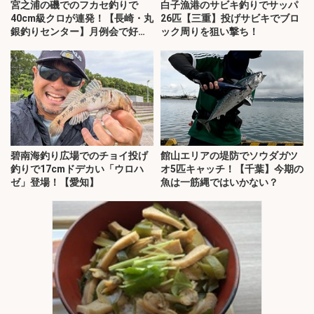
宮之浦の磯でのフカセ釣りで
白子漁港のサビキ釣りでサッパ
40cm級クロが連発！【長崎・丸
26匹【三重】投げサビキでブロ
銀釣りセンター】月例会で好釣
ック周りを狙い撃ち！
果
碧南海釣り広場でのチョイ投げ
館山エリアの堤防でソウダガツ
釣りで17cmドデカい「ウロハ
オ5匹キャッチ！【千葉】今期の
ゼ」登場！【愛知】
魚は一筋縄ではいかない？