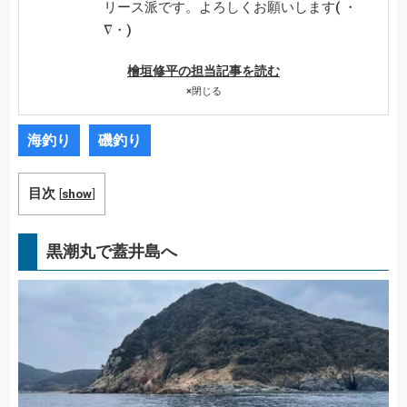
リース派です。よろしくお願いします( ・
∇・)
檜垣修平の担当記事を読む
×
閉じる
海釣り
磯釣り
目次
[
show
]
黒潮丸で蓋井島へ