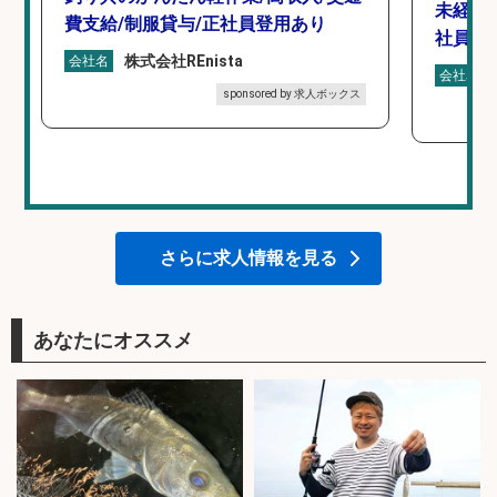
未経験
費支給/制服貸与/正社員登用あり
社員登
株式会社REnista
会社名
会社名
sponsored by 求人ボックス
さらに求人情報を見る
あなたにオススメ