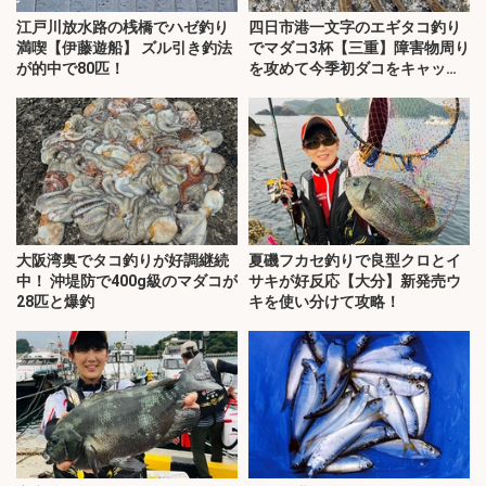
江戸川放水路の桟橋でハゼ釣り
四日市港一文字のエギタコ釣り
満喫【伊藤遊船】 ズル引き釣法
でマダコ3杯【三重】障害物周り
が的中で80匹！
を攻めて今季初ダコをキャッ
チ！
大阪湾奥でタコ釣りが好調継続
夏磯フカセ釣りで良型クロとイ
中！ 沖堤防で400g級のマダコが
サキが好反応【大分】新発売ウ
28匹と爆釣
キを使い分けて攻略！