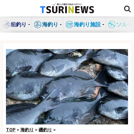
コ
ン
テ
船釣り
海釣り
海釣り施設
ソルト
ン
ツ
へ
ス
キ
ッ
プ
TOP
>
海釣り
>
磯釣り
>