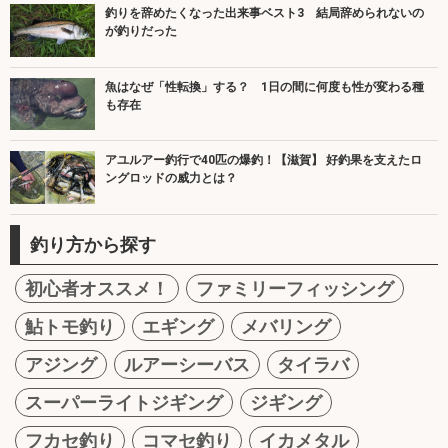
釣りを辞めたくなった出来事ベスト3 結局辞められないの
が釣りだった
魚はなぜ「性転換」する？ 1日の間に何度も性が変わる種
も存在
アユルアー釣行で40匹の爆釣！【滋賀】 好釣果を支えたロ
ングロッドの威力とは？
釣り方から探す
初心者オススメ！
ファミリーフィッシング
鮎トモ釣り
エギング
メバリング
アジング
ルアーシーバス
タイラバ
スーパーライトジギング
ジギング
フカセ釣り
コマセ釣り
イカメタル