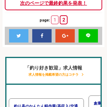
次のページで最終釣果を発表！
1
2
page:
「釣り好き歓迎」求人情報
求人情報を掲載希望の方はコチラ
倉庫で
釣り具のかんたん軽作業/高収入/交通