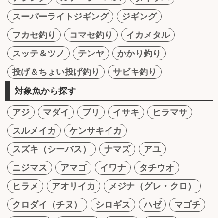
スーパーライトジギング
ジギング
フカセ釣り
コマセ釣り
イカメタル
スッテ＆ツノ
テンヤ
かかり釣り
投げ＆ちょい投げ釣り
サビキ釣り
対象魚から探す
アジ
マダイ
ブリ
イサキ
ヒラマサ
スルメイカ
ケンサキイカ
スズキ（シーバス）
ナマズ
アユ
ニジマス
アマゴ
イワナ
タチウオ
ヒラメ
アオリイカ
メジナ（グレ・クロ）
クロダイ（チヌ）
シロギス
ハゼ
マゴチ