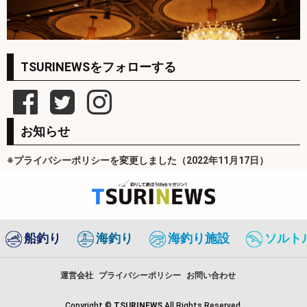
TSURINEWSをフォローする
お知らせ
※プライバシーポリシーを変更しました（2022年11月17日）
船釣り
海釣り
海釣り施設
ソルト
運営会社
プライバシーポリシー
お問い合わせ
Copyright ©
TSURINEWS
All Rights Reserved.