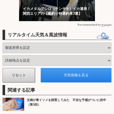
イカメタルでシロ（ケンサキ）イカ連発！
関西エリアの【船釣り特選釣果7選】
Recommended by
リアルタイム天気＆風波情報
関連する記事
主婦が青イソメを飼育してみた 不吉な予感がついに的中
（第3回）