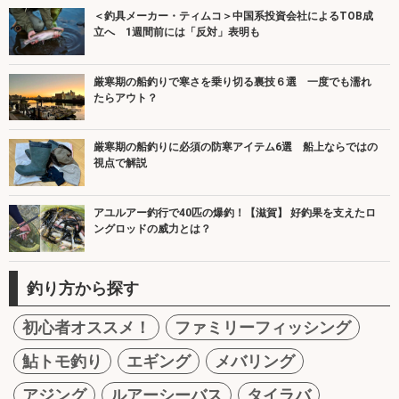
＜釣具メーカー・ティムコ＞中国系投資会社によるTOB成
立へ 1週間前には「反対」表明も
厳寒期の船釣りで寒さを乗り切る裏技６選 一度でも濡れ
たらアウト？
厳寒期の船釣りに必須の防寒アイテム6選 船上ならではの
視点で解説
アユルアー釣行で40匹の爆釣！【滋賀】 好釣果を支えたロ
ングロッドの威力とは？
釣り方から探す
初心者オススメ！
ファミリーフィッシング
鮎トモ釣り
エギング
メバリング
アジング
ルアーシーバス
タイラバ