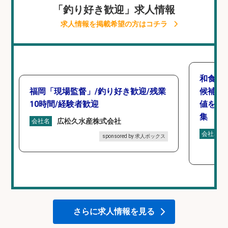
「釣り好き歓迎」求人情報
求人情報を掲載希望の方はコチラ
和食,
福岡「現場監督」/釣り好き歓迎/残業
候補/
10時間/経験者歓迎
値を上
集
広松久水産株式会社
会社名
会社名
sponsored by 求人ボックス
さらに求人情報を見る