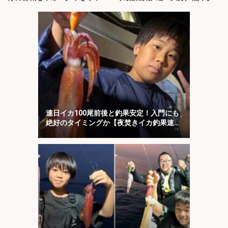
チ！
連日イカ100尾前後と釣果安定！入門にも
絶好のタイミングか【夜焚きイカ釣果速報
20選・福岡】