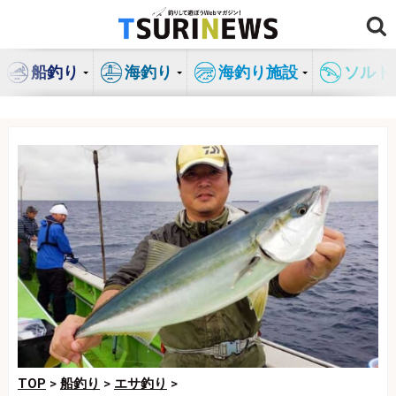
コ
ン
テ
船釣り
海釣り
海釣り施設
ソルト
ン
ツ
へ
ス
キ
ッ
プ
TOP
>
船釣り
>
エサ釣り
>