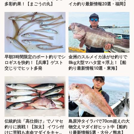
多彩釣果！【まごうの丸】
イカ釣り最新情報20選・福岡】
早朝3時間限定のボート釣りでシ
金洲のスルメイカ泳がせ釣りで
ロギスを快釣！【兵庫】ゲスト
8kg大型マハタ堂々浮上！【船
交じりでヒット多発
釣り最新情報10選・東海】
伝統釣法「高仕掛け」でノマセ
島原沖タイラバで70cm超えの大
釣りに挑戦！【加太】 イワシ付
物交えマダイ好ヒット中【船釣
けに苦戦も本命マダイをキャッ
り最新情報5選・大分／熊本】