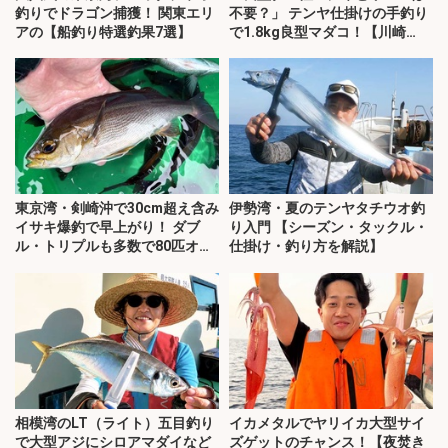
釣りでドラゴン捕獲！ 関東エリ
不要？」 テンヤ仕掛けの手釣り
アの【船釣り特選釣果7選】
で1.8kg良型マダコ！【川崎
丸・東京湾】
東京湾・剣崎沖で30cm超え含み
伊勢湾・夏のテンヤタチウオ釣
イサキ爆釣で早上がり！ ダブ
り入門 【シーズン・タックル・
ル・トリプルも多数で80匹オー
仕掛け・釣り方を解説】
バー
相模湾のLT（ライト）五目釣り
イカメタルでヤリイカ大型サイ
で大型アジにシロアマダイなど
ズゲットのチャンス！【夜焚き