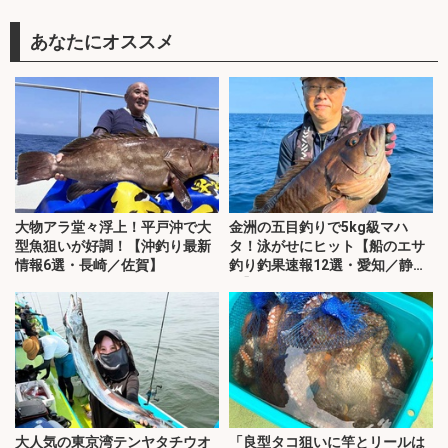
あなたにオススメ
大物アラ堂々浮上！平戸沖で大
金洲の五目釣りで5kg級マハ
型魚狙いが好調！【沖釣り最新
タ！泳がせにヒット【船のエサ
情報6選・長崎／佐賀】
釣り釣果速報12選・愛知／静
岡】
大人気の東京湾テンヤタチウオ
「良型タコ狙いに竿とリールは