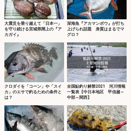
大震災を乗り越えて「日本一」
深海魚『アカマンボウ』が打ち
を守り続ける宮城県閖上の『ア
上げられ話題 身質はまるでマ
カガイ』
グロ？
クロダイを「コーン」や「スイ
全国鮎釣り解禁2021 河川情報
カ」のエサで釣るための条件と
一覧表【中日本地区 甲信越～
は？
中部～関西】