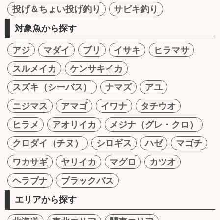
投げ＆ちょい投げ釣り
サビキ釣り
対象魚から探す
アジ
マダイ
ブリ
イサキ
ヒラマサ
スルメイカ
ケンサキイカ
スズキ（シーバス）
ナマズ
アユ
ニジマス
アマゴ
イワナ
タチウオ
ヒラメ
アオリイカ
メジナ（グレ・クロ）
クロダイ（チヌ）
シロギス
ハゼ
マゴチ
ワカサギ
ヤリイカ
マグロ
カツオ
ヘラブナ
ブラックバス
エリアから探す