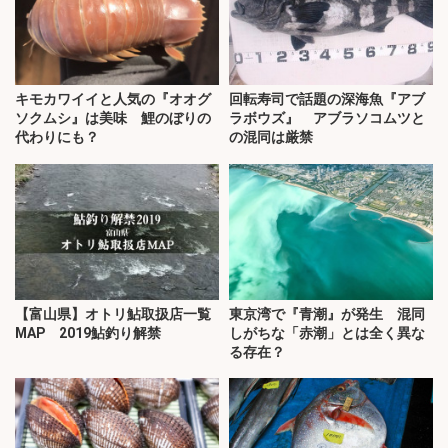
キモカワイイと人気の『オオグ
回転寿司で話題の深海魚『アブ
ソクムシ』は美味 鯉のぼりの
ラボウズ』 アブラソコムツと
代わりにも？
の混同は厳禁
【富山県】オトリ鮎取扱店一覧
東京湾で『青潮』が発生 混同
MAP 2019鮎釣り解禁
しがちな「赤潮」とは全く異な
る存在？