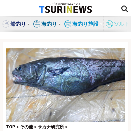
コ
ン
テ
船釣り
海釣り
海釣り施設
ソルト
ン
ツ
へ
ス
キ
ッ
プ
TOP
>
その他
>
サカナ研究所
>