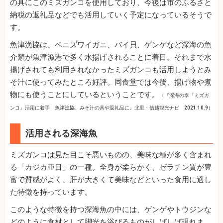
の具にこのミズガンコを使用しており、今後は市のふるさと
納税の返礼品などでも活用していく予定になっているそうで
す。
魚津漁協は、ベニズワイガニ、バイ貝、ゲンゲなど深海の魚
介類が魚津漁港で多く水揚げされることに着目。それまで水
揚げされても利用されなかったミズガンコも活用しようとみ
そ汁に使ってみたところ好評。同食堂では今後、揚げ物や煮
物にも使うことにしているということです。
（『深海の幸「ミズガ
ンコ」活用に着手 魚津漁協、みそ汁の具や返礼品に』北里・信越観光ナビ 2021.10.9）
活用される深海魚
ミズガンコは見た目こそ悪いものの、美味な種が多く含まれ
る「カジカ亜目」の一種。全身が柔らかく、ゼラチン質が豊
富で質感がよく、肝が大きくて美味などといった食用に適し
た特徴を持っています。
このような特徴を持つ深海魚の中には、ゲンゲやトウジンな
どのように食材として脚光を浴びるものがしばしば現れま