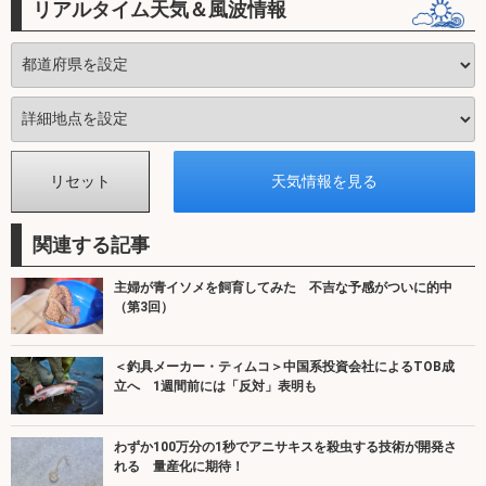
リアルタイム天気＆風波情報
関連する記事
主婦が青イソメを飼育してみた 不吉な予感がついに的中
（第3回）
＜釣具メーカー・ティムコ＞中国系投資会社によるTOB成
立へ 1週間前には「反対」表明も
わずか100万分の1秒でアニサキスを殺虫する技術が開発さ
れる 量産化に期待！