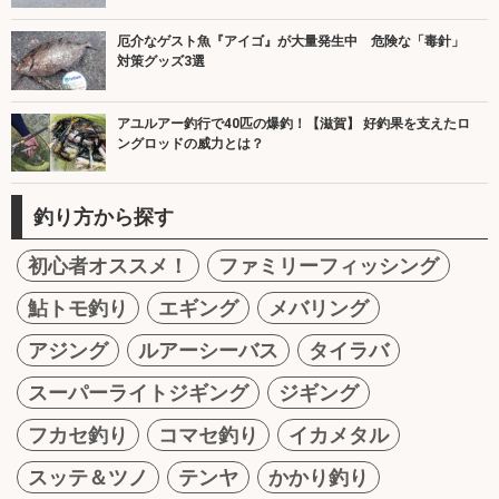
厄介なゲスト魚『アイゴ』が大量発生中 危険な「毒針」
対策グッズ3選
アユルアー釣行で40匹の爆釣！【滋賀】 好釣果を支えたロ
ングロッドの威力とは？
釣り方から探す
初心者オススメ！
ファミリーフィッシング
鮎トモ釣り
エギング
メバリング
アジング
ルアーシーバス
タイラバ
スーパーライトジギング
ジギング
フカセ釣り
コマセ釣り
イカメタル
スッテ＆ツノ
テンヤ
かかり釣り