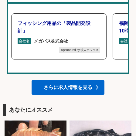
フィッシング用品の「製品開発設
福岡「
計」
10時間
メガバス株式会社
会社名
会社名
sponsored by 求人ボックス
さらに求人情報を見る
あなたにオススメ