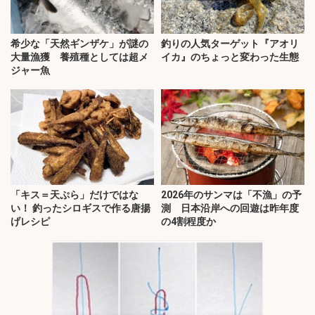
希少な「天然ギンザケ」が謎の
釣りの人気ターゲット『アオリ
大量漁獲 養殖種としては超メ
イカ』のちょっと変わった生態
ジャー魚
「キス＝天ぷら」だけではな
2026年のサンマは「不漁」の予
い！ 釣ったシロギスで作る唐揚
測 日本沿岸への回遊は昨年度
げレシピ
の4割程度か