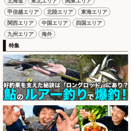
北海道
東北エリア
関東エリア
甲信越エリア
北陸エリア
東海エリア
関西エリア
中国エリア
四国エリア
九州エリア
海外
特集