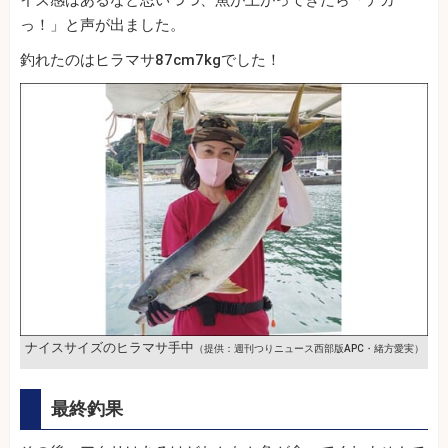
イズ感はあるなと思いつつ、魚が上がってきたら「デカ
っ！」と声が出ました。
釣れたのはヒラマサ87cm7kgでした！
ナイスサイズのヒラマサ手中
（提供：週刊つりニュース西部版APC・緒方愛実）
最終釣果