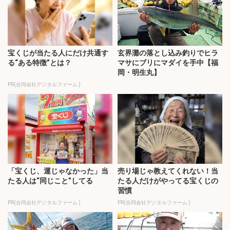
宝くじが当たる人にだけ共通す
玄界灘の落とし込み釣りでヒラ
る“ある特徴”とは？
マサにブリにマダイを手中【福
岡・明生丸】
PR(合同会社デジタルファーム )
「宝くじ、運じゃなかった」当
売り場じゃ教えてくれない！当
たる人は“同じこと”してる
たる人だけがやってる宝くじの
習慣
PR(合同会社デジタルファーム )
PR(合同会社デジタルファーム )