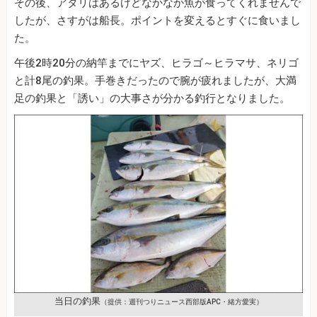
その後、アタリはあるけどなかなか魚が食ってくれませんで
したが、さすがは船長。ポイントを変えるとすぐに食いまし
た。
午後2時20分の納竿までにヤズ、ヒラゴ～ヒラマサ、ネリゴ
と計8尾の釣果。手巻きだったので腕が疲れましたが、大満
足の釣果と「誘い」の大事さが分かる釣行となりました。
当日の釣果
（提供：週刊つりニュース西部版APC・緒方愛実）