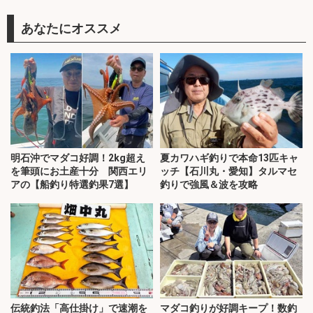
あなたにオススメ
明石沖でマダコ好調！2kg超え
夏カワハギ釣りで本命13匹キャ
を筆頭にお土産十分 関西エリ
ッチ【石川丸・愛知】タルマセ
アの【船釣り特選釣果7選】
釣りで強風＆波を攻略
伝統釣法「高仕掛け」で速潮を
マダコ釣りが好調キープ！数釣