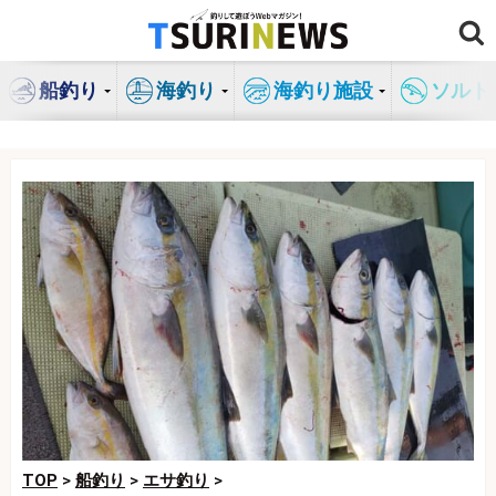
コ
ン
テ
船釣り
海釣り
海釣り施設
ソルト
ン
ツ
へ
ス
キ
ッ
プ
TOP
>
船釣り
>
エサ釣り
>