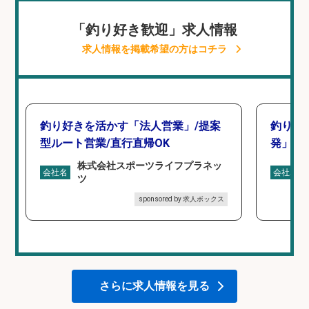
「釣り好き歓迎」求人情報
求人情報を掲載希望の方はコチラ
釣り好きを活かす「法人営業」/提案
釣り好
型ルート営業/直行直帰OK
発」/D
株式会社スポーツライフプラネッ
会社名
会社名
ツ
sponsored by 求人ボックス
さらに求人情報を見る