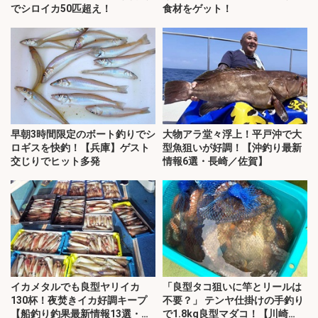
でシロイカ50匹超え！
食材をゲット！
早朝3時間限定のボート釣りでシ
大物アラ堂々浮上！平戸沖で大
ロギスを快釣！【兵庫】ゲスト
型魚狙いが好調！【沖釣り最新
交じりでヒット多発
情報6選・長崎／佐賀】
イカメタルでも良型ヤリイカ
「良型タコ狙いに竿とリールは
130杯！夜焚きイカ好調キープ
不要？」 テンヤ仕掛けの手釣り
【船釣り釣果最新情報13選・玄
で1.8kg良型マダコ！【川崎