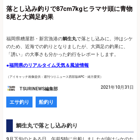
落とし込み釣りで87cm7kgヒラマサ頭に青物
8尾と大満足釣果
福岡県糟屋郡・新宮漁港の
鯛生丸
で落とし込みに。沖はシケ
のため、近海での釣りとなりましたが、大満足の釣果に、
「誘い」の大事さも分かった釣行をレポートします。
●
福岡県のリアルタイム天気＆風波情報
（アイキャッチ画像提供：週刊つりニュース西部版APC・緒方愛実）
2021年10月31日
TSURINEWS編集部
エサ釣り
船釣り
鯛生丸で落とし込み釣り
9月下旬のとある日、午前5時に出船しましたが沖はシケのた