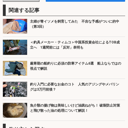
関連する記事
主婦が青イソメを飼育してみた 不吉な予感がついに的中
（第3回）
＜釣具メーカー・ティムコ＞中国系投資会社によるTOB成
立へ 1週間前には「反対」表明も
厳寒期の船釣りに必須の防寒アイテム6選 船上ならではの
視点で解説
釣り入門に必要なお金のコト 人気のアジングやメバリン
グは3万円前後？
魚介類の揚げ物は美味しいけど油跳ねがち！ 破裂防止対策
と飛び散った油の処理について解説！