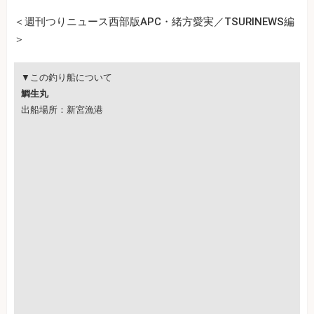
＜週刊つりニュース西部版APC・緒方愛実／TSURINEWS編
＞
▼この釣り船について
鯛生丸
出船場所：新宮漁港