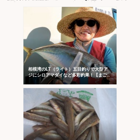
界灘】
丸・東京湾】
相模湾のLT（ライト）五目釣りで大型ア
ジにシロアマダイなど多彩釣果！【まごう
の丸】