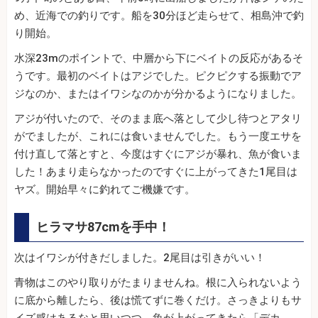
め、近海での釣りです。船を30分ほど走らせて、相島沖で釣
り開始。
水深23mのポイントで、中層から下にベイトの反応があるそ
うです。最初のベイトはアジでした。ピクピクする振動でア
ジなのか、またはイワシなのかが分かるようになりました。
アジが付いたので、そのまま底へ落として少し待つとアタリ
がでましたが、これには食いませんでした。もう一度エサを
付け直して落とすと、今度はすぐにアジが暴れ、魚が食いま
した！あまり走らなかったのですぐに上がってきた1尾目は
ヤズ。開始早々に釣れてご機嫌です。
ヒラマサ87cmを手中！
次はイワシが付きだしました。2尾目は引きがいい！
青物はこのやり取りがたまりませんね。根に入られないよう
に底から離したら、後は慌てずに巻くだけ。さっきよりもサ