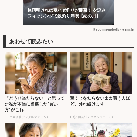
梅雨明ければ夏ハゼ釣りが開幕！ 夕涼み
フィッシングで数釣り満喫【紀の川】
Recommended by
「どうせ当たらない」と思って
宝くじを知らないまま買う人ほ
た私が本当に当選した“買い
ど、外れ続けます
方”がこれ
PR(合同会社デジタルファーム )
PR(合同会社デジタルファーム)