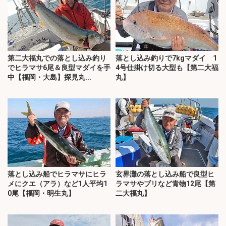
第二大福丸での落とし込み釣り
落とし込み釣りで7kgマダイ 1
でヒラマサ6尾＆良型マダイを手
4号仕掛け切る大型も【第二大福
中【福岡・大島】探見丸...
丸】
落とし込み船でヒラマサにヒラ
玄界灘の落とし込み船で良型ヒ
メにクエ（アラ）など1人平均1
ラマサやブリなど青物12尾【第
0尾【福岡・明生丸】
二大福丸】