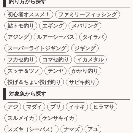
釣り方から探す
初心者オススメ！
ファミリーフィッシング
鮎トモ釣り
エギング
メバリング
アジング
ルアーシーバス
タイラバ
スーパーライトジギング
ジギング
フカセ釣り
コマセ釣り
イカメタル
スッテ＆ツノ
テンヤ
かかり釣り
投げ＆ちょい投げ釣り
サビキ釣り
対象魚から探す
アジ
マダイ
ブリ
イサキ
ヒラマサ
スルメイカ
ケンサキイカ
スズキ（シーバス）
ナマズ
アユ