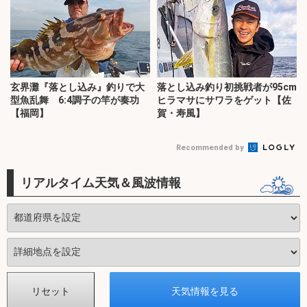
玄界灘『落とし込み』釣りで大
落とし込み釣り初挑戦者が95cm
型魚乱舞 6:4調子の竿が奏功
ヒラマサにサワラをゲット【佐
【福岡】
賀・寿風】
Recommended by
リアルタイム天気＆風波情報