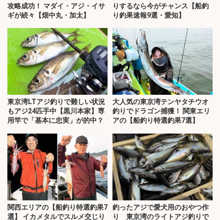
攻略成功！ マダイ・アジ・イサ
りするなら今がチャンス【船釣
ギが続々【畑中丸・加太】
り釣果速報9選・愛知】
東京湾LTアジ釣りで難しい状況
大人気の東京湾テンヤタチウオ
もアジ24匹手中【黒川本家】専
釣りでドラゴン捕獲！ 関東エリ
用竿で「基本に忠実」が的中？
アの【船釣り特選釣果7選】
関西エリアの【船釣り特選釣果7
釣ったアジで愛犬用のおやつ作
選】 イカメタルでスルメ交じり
り 東京湾のライトアジ釣りで