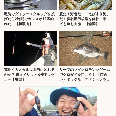
堤防でダイソーメタルジグを投
夏だ！海老だ！「えびすき漁」
げたら2時間でカマスが12匹釣
だ！浜名湖伝統漁を体験 車エ
れた！【和歌山】
ビも魚も大漁！【静岡】
電動イカメタルは本当に釣れる
サーフのマイクロテンヤゲーム
のか？ 導入メリットを実釣レビ
でクロダイを狙おう！ 【時合
ュー【響灘】
い・タックル・アクションを解
説】