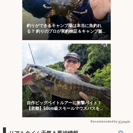
釣りができるキャンプ場は本当に魚釣れ
る？ 釣りのプロが実釣検証＆キャンプ飯
も満喫
自作ビッグベイトルアーに衝撃バイト！
【京都】50cm級スモールマウスバスをキ
ャッチ
Recommended by