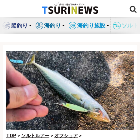
コ
ン
テ
船釣り
海釣り
海釣り施設
ソルト
ン
ツ
へ
ス
キ
ッ
プ
TOP
>
ソルトルアー
>
オフショア
>