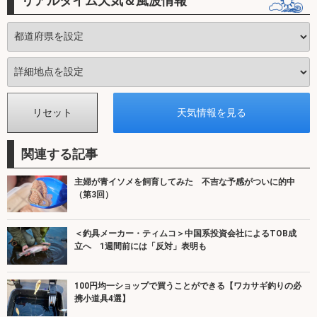
リアルタイム天気＆風波情報
関連する記事
主婦が青イソメを飼育してみた 不吉な予感がついに的中
（第3回）
＜釣具メーカー・ティムコ＞中国系投資会社によるTOB成
立へ 1週間前には「反対」表明も
100円均一ショップで買うことができる【ワカサギ釣りの必
携小道具4選】