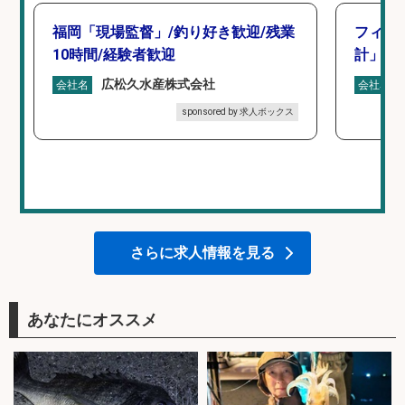
福岡「現場監督」/釣り好き歓迎/残業
フィッ
10時間/経験者歓迎
計」
広松久水産株式会社
会社名
会社名
sponsored by 求人ボックス
さらに求人情報を見る
あなたにオススメ