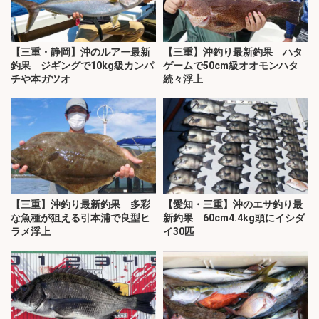
【三重・静岡】沖のルアー最新
【三重】沖釣り最新釣果 ハタ
釣果 ジギングで10kg級カンパ
ゲームで50cm級オオモンハタ
チや本ガツオ
続々浮上
【三重】沖釣り最新釣果 多彩
【愛知・三重】沖のエサ釣り最
な魚種が狙える引本浦で良型ヒ
新釣果 60cm4.4kg頭にイシダ
ラメ浮上
イ30匹