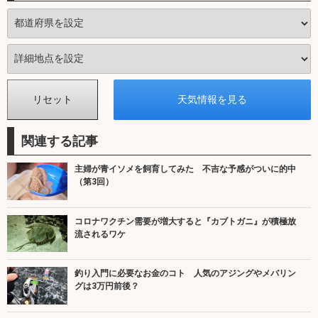
関連する記事
主婦が青イソメを飼育してみた 不吉な予感がついに的中
（第3回）
コロナワクチン需要が増大すると『カブトガニ』が積極放
流されるワケ
釣り入門に必要なお金のコト 人気のアジングやメバリン
グは3万円前後？