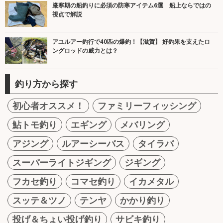
厳寒期の船釣りに必須の防寒アイテム6選 船上ならではの
視点で解説
アユルアー釣行で40匹の爆釣！【滋賀】 好釣果を支えたロ
ングロッドの威力とは？
釣り方から探す
初心者オススメ！
ファミリーフィッシング
鮎トモ釣り
エギング
メバリング
アジング
ルアーシーバス
タイラバ
スーパーライトジギング
ジギング
フカセ釣り
コマセ釣り
イカメタル
スッテ＆ツノ
テンヤ
かかり釣り
投げ＆ちょい投げ釣り
サビキ釣り