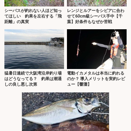
シーバスが釣れない人ほど知っ
レンジとルアーをシビアに合わ
てほしい 釣果を左右する「飛
せて60cm級シーバス手中【千
距離」の真実
葉】好条件もなぜか苦戦
猛暑日連続で大阪湾沿岸釣り場
電動イカメタルは本当に釣れる
はどうなってる？ 釣果は潮通
のか？ 導入メリットを実釣レビ
しの良し悪し次第
ュー【響灘】