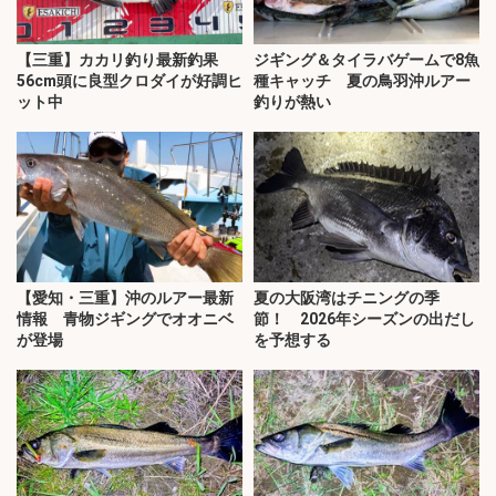
【三重】カカリ釣り最新釣果
ジギング＆タイラバゲームで8魚
56cm頭に良型クロダイが好調ヒ
種キャッチ 夏の鳥羽沖ルアー
ット中
釣りが熱い
【愛知・三重】沖のルアー最新
夏の大阪湾はチニングの季
情報 青物ジギングでオオニベ
節！ 2026年シーズンの出だし
が登場
を予想する