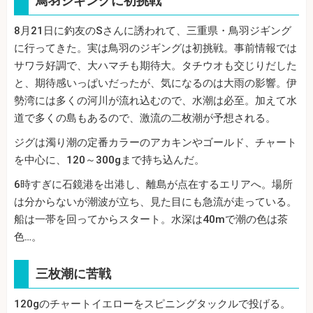
鳥羽ジギングに初挑戦
8月21日に釣友のSさんに誘われて、三重県・鳥羽ジギング
に行ってきた。実は鳥羽のジギングは初挑戦。事前情報では
サワラ好調で、大ハマチも期待大。タチウオも交じりだした
と、期待感いっぱいだったが、気になるのは大雨の影響。伊
勢湾には多くの河川が流れ込むので、水潮は必至。加えて水
道で多くの島もあるので、激流の二枚潮が予想される。
ジグは濁り潮の定番カラーのアカキンやゴールド、チャート
を中心に、120～300gまで持ち込んだ。
6時すぎに石鏡港を出港し、離島が点在するエリアへ。場所
は分からないが潮波が立ち、見た目にも急流が走っている。
船は一帯を回ってからスタート。水深は40mで潮の色は茶
色…。
三枚潮に苦戦
120gのチャートイエローをスピニングタックルで投げる。