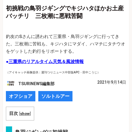
初挑戦の鳥羽ジギングでキジハタほかお土産
バッチリ 三枚潮に悪戦苦闘
釣友のSさんに誘われて三重県・鳥羽ジギングに行ってき
た。三枚潮に苦戦も、キジハタにマダイ、ハマチにタチウオ
をゲットした釣行をリポートする。
●
三重県のリアルタイム天気＆風波情報
（アイキャッチ画像提供：週刊つりニュース中部版APC・田中こうじ）
2021年9月14日
TSURINEWS編集部
オフショア
ソルトルアー
目次
[
show
]