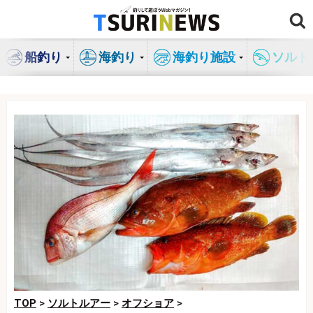
コ
ン
テ
船釣り
海釣り
海釣り施設
ソルト
ン
ツ
へ
ス
キ
ッ
プ
TOP
>
ソルトルアー
>
オフショア
>