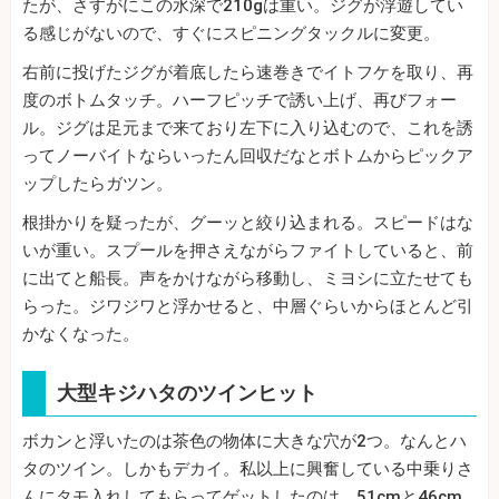
たが、さすがにこの水深で210gは重い。ジグが浮遊してい
る感じがないので、すぐにスピニングタックルに変更。
右前に投げたジグが着底したら速巻きでイトフケを取り、再
度のボトムタッチ。ハーフピッチで誘い上げ、再びフォー
ル。ジグは足元まで来ており左下に入り込むので、これを誘
ってノーバイトならいったん回収だなとボトムからピックア
ップしたらガツン。
根掛かりを疑ったが、グーッと絞り込まれる。スピードはな
いが重い。スプールを押さえながらファイトしていると、前
に出てと船長。声をかけながら移動し、ミヨシに立たせても
らった。ジワジワと浮かせると、中層ぐらいからほとんど引
かなくなった。
大型キジハタのツインヒット
ボカンと浮いたのは茶色の物体に大きな穴が2つ。なんとハ
タのツイン。しかもデカイ。私以上に興奮している中乗りさ
んにタモ入れしてもらってゲットしたのは、51cmと46cm