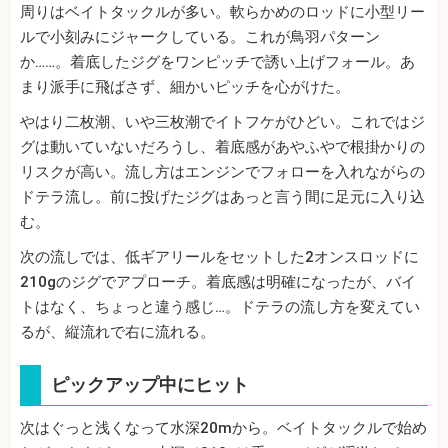
周りはベイトタックルが多い。軟らかめのロッドに小型リー
ルで小刻みにジャークしている。これが鳥羽パターン
か……。着底したジグをワンピッチで誘い上げフォール。あ
まり派手に飛ばさず、細かいピッチを心がけた。
やはり二枚潮、いや三枚潮でイトフケがひどい。これではジ
グは動いていないだろうし、着底感があやふやで根掛かりの
リスクが高い。流し方はエンジンでフォローを入れながらの
ドテラ流し。前に投げたジグはあっと言う間に足元に入り込
む。
次の流しでは、低ギアリールをセットした2オンスロッドに
210gのジグでアプローチ。着底感は明確になったが、バイ
トはなく、ちょっと違う感じ…。ドテラの流し方を変えてい
るが、縦流れで右に流れる。
ピックアップ中にヒット
次はぐっと浅くなって水深20mから。ベイトタックルで始め