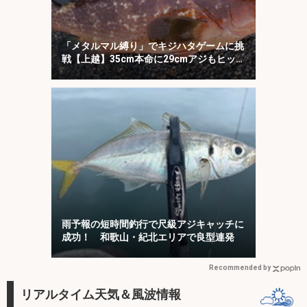
「メタルマル縛り」でキジハタゲームに挑
戦【上越】35cm本命に29cmアジもヒッ
ト！
雨予報の短時間釣行で尺級アジキャッチに
成功！ 和歌山・紀北エリアで良型連発
Recommended by
リアルタイム天気＆風波情報