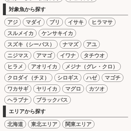
対象魚から探す
アジ
マダイ
ブリ
イサキ
ヒラマサ
スルメイカ
ケンサキイカ
スズキ（シーバス）
ナマズ
アユ
ニジマス
アマゴ
イワナ
タチウオ
ヒラメ
アオリイカ
メジナ（グレ・クロ）
クロダイ（チヌ）
シロギス
ハゼ
マゴチ
ワカサギ
ヤリイカ
マグロ
カツオ
ヘラブナ
ブラックバス
エリアから探す
北海道
東北エリア
関東エリア