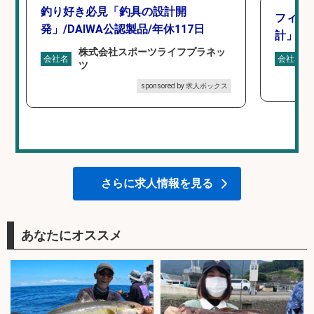
釣り好き必見「釣具の設計開
フィッ
発」/DAIWA公認製品/年休117日
計」
株式会社スポーツライフプラネッ
会社名
会社名
ツ
sponsored by 求人ボックス
さらに求人情報を見る
あなたにオススメ