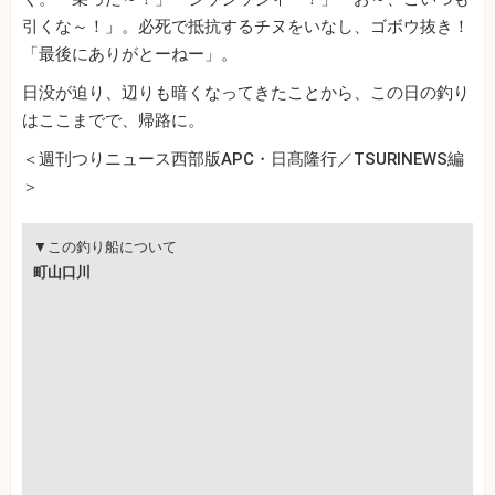
引くな～！」。必死で抵抗するチヌをいなし、ゴボウ抜き！
「最後にありがとーねー」。
日没が迫り、辺りも暗くなってきたことから、この日の釣り
はここまでで、帰路に。
＜週刊つりニュース西部版APC・日髙隆行／TSURINEWS編
＞
▼この釣り船について
町山口川