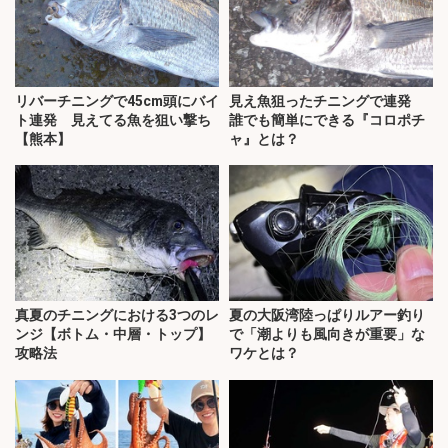
リバーチニングで45cm頭にバイ
見え魚狙ったチニングで連発
ト連発 見えてる魚を狙い撃ち
誰でも簡単にできる『コロポチ
【熊本】
ャ』とは？
真夏のチニングにおける3つのレ
夏の大阪湾陸っぱりルアー釣り
ンジ【ボトム・中層・トップ】
で「潮よりも風向きが重要」な
攻略法
ワケとは？