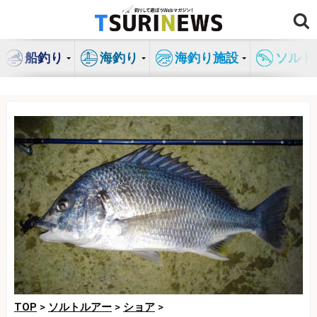
コ
ン
テ
船釣り
海釣り
海釣り施設
ソルト
ン
ツ
へ
ス
キ
ッ
プ
TOP
>
ソルトルアー
>
ショア
>