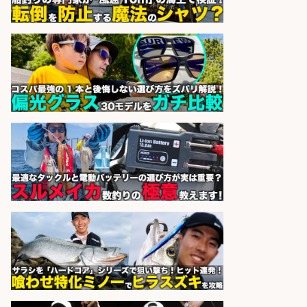
sponsored by 求人ボックス
和食, 日本料理・懐石料理/店長・店
長候補/旬と手作りにこだわる!さか
なの価値を上げ、地域を元気に!店長
候補募集
博多 華吉 博多 華吉
会社名
sponsored by 求人ボックス
営業事務/「大津市」釣り具メーカ
ーの物流事務・営業アシスタント/
小野駅徒歩6分/「時給1,300円」/大
型連休あり×残業なし×土日祝休み/
滋賀県
株式会社ホットスタッフ滋賀
会社名
sponsored by 求人ボックス