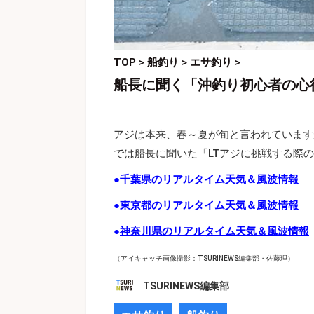
TOP
>
船釣り
>
エサ釣り
>
船長に聞く「沖釣り初心者の心
アジは本来、春～夏が旬と言われています
では船長に聞いた「LTアジに挑戦する際
●
千葉県のリアルタイム天気＆風波情報
●
東京都のリアルタイム天気＆風波情報
●
神奈川県のリアルタイム天気＆風波情報
（アイキャッチ画像撮影：TSURINEWS編集部・佐藤理）
TSURINEWS編集部