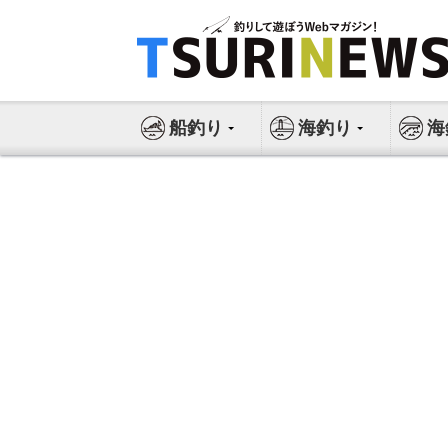
コ
ン
テ
ン
ツ
船釣り
海釣り
海
へ
ス
キ
ッ
プ