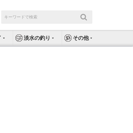
検
検
索:
索
イ
淡水の釣り
その他