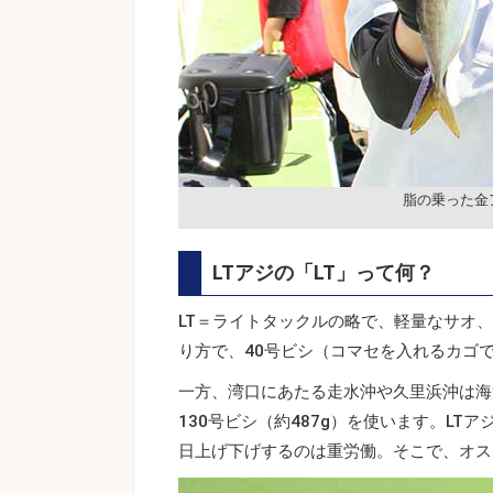
脂の乗った金
LTアジの「LT」って何？
LT＝ライトタックルの略で、軽量なサオ
り方で、40号ビシ（コマセを入れるカゴで
一方、湾口にあたる走水沖や久里浜沖は海
130号ビシ（約487g）を使います。L
日上げ下げするのは重労働。そこで、オス