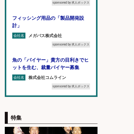
sponsored by 求人ボックス
フィッシング用品の「製品開発設
計」
メガバス株式会社
会社名
sponsored by 求人ボックス
魚の「バイヤー」貴方の目利きでヒ
ットを生む、裁量バイヤー募集
株式会社コムライン
会社名
sponsored by 求人ボックス
福岡/未経験歓迎「ルート営業」/釣
り好き歓迎/インセンティブ
特集
広松久水産株式会社
会社名
sponsored by 求人ボックス