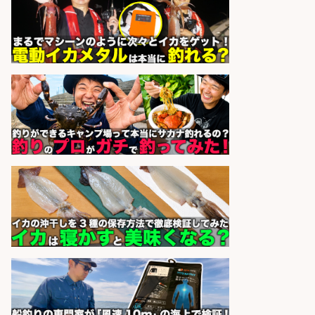
オキアミをはじめとする釣り餌の
「製造」/釣り好き歓迎
広松久水産株式会社
会社名
sponsored by 求人ボックス
釣り好き必見「釣具の設計開
発」/DAIWA公認製品/年休117日
株式会社スポーツライフプラネ
会社名
ッツ
sponsored by 求人ボックス
和食, 居酒屋/キッチンスタッフ/天草
の魚と馬刺しの店 キッチンスタッフ
正社員募集
天草の魚と馬刺しの店 魚粋 天草
会社名
の魚と馬刺しの店 魚粋