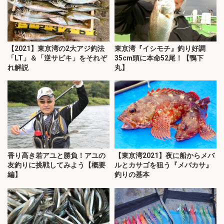
【2021】東京湾の2大アジ釣法
東京湾『イシモチ』釣り好調
「LT」＆「逆サビキ」をそれぞ
35cm頭に本命52尾！【鴨下
れ解説
丸】
香り高き若アユと勝負！アユの
【東京湾2021】夜に船からメバ
友釣りに挑戦してみよう【概要
ルとカサゴを狙う『メバカサ』
編】
釣りの基本