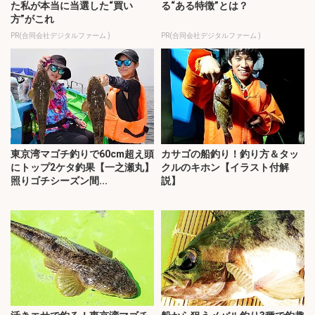
た私が本当に当選した“買い
る“ある特徴”とは？
方”がこれ
PR(合同会社デジタルファーム )
PR(合同会社デジタルファーム )
東京湾マゴチ釣りで60cm超え頭
カサゴの船釣り！釣り方＆タッ
にトップ2ケタ釣果【一之瀬丸】
クルのキホン【イラスト付解
照りゴチシーズン間...
説】