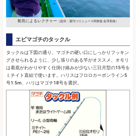
船長によるレクチャー
（提供：週刊つりニュース関東版 金澤美穂）
エビマゴチのタックル
タックルは下図の通り。マゴチの硬い口にしっかりフッキン
グさせられるように、少し張りのある竿がオススメ。オモリ
は着底がわかりやすく仕掛け絡みが少ない三日月型の15号を
ミチイト直結で使います。ハリスはフロロカーボンライン5
号1.5m、ハリはマゴチ18号を選択。