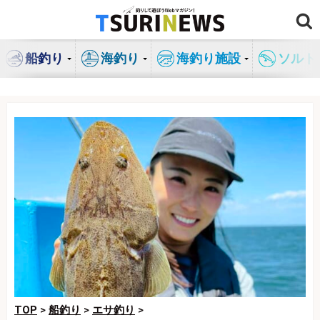
コ
ン
テ
船釣り
海釣り
海釣り施設
ソルト
ン
ツ
へ
ス
キ
ッ
プ
TOP
>
船釣り
>
エサ釣り
>