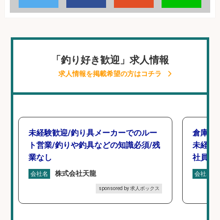
「釣り好き歓迎」求人情報
求人情報を掲載希望の方はコチラ
未経験歓迎/釣り具メーカーでのルー
倉庫で
ト営業/釣りや釣具などの知識必須/残
未経験
業なし
社員登
株式会社天龍
会社名
会社名
sponsored by 求人ボックス