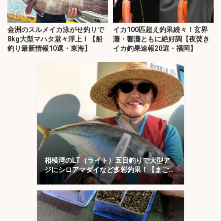
金洲のスルメイカ泳がせ釣りで
イカ100匹超え釣果続々！玄界
8kg大型マハタ堂々浮上！【船
灘・響灘ともに絶好調【夜焚き
釣り最新情報10選・東海】
イカ釣果速報20選・福岡】
相模湾のLT（ライト）五目釣りで大型ア
ジにシロアマダイなど多彩釣果！【まごう
の丸】