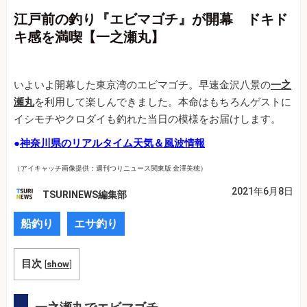
江戸前の釣り『エビマゴチ』が開幕 ドキド
キ感を満喫【一之瀬丸】
いよいよ開幕した東京湾のエビマゴチ。早速金沢八景の
一之
瀬丸
を利用して楽しんできました。本命はもちろんゲストに
イシモチやクロダイも釣れた当日の模様をお届けします。
●
神奈川県のリアルタイム天気＆風波情報
（アイキャッチ画像提供：週刊つりニュース関東版 金澤美穂）
2021年6月8日
TSURINEWS編集部
船釣り
エサ釣り
目次
[
show
]