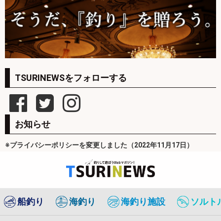
TSURINEWSをフォローする
お知らせ
※プライバシーポリシーを変更しました（2022年11月17日）
船釣り
海釣り
海釣り施設
ソルト