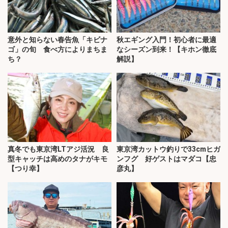
意外と知らない春告魚「キビナ
秋エギング入門！初心者に最適
ゴ」の旬 食べ方によりまちま
なシーズン到来！【キホン徹底
ち？
解説】
真冬でも東京湾LTアジ活況 良
東京湾カットウ釣りで33cmヒガ
型キャッチは高めのタナがキモ
ンフグ 好ゲストはマダコ【忠
【つり幸】
彦丸】