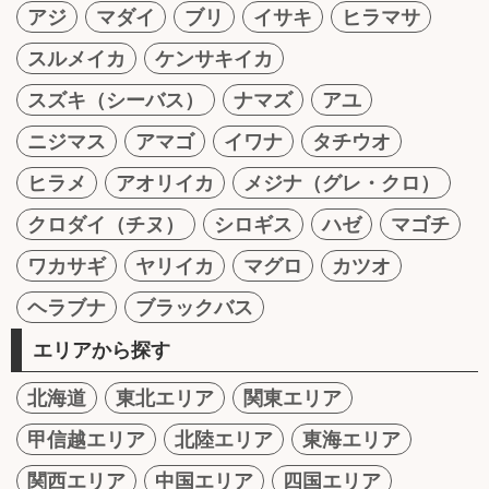
アジ
マダイ
ブリ
イサキ
ヒラマサ
スルメイカ
ケンサキイカ
スズキ（シーバス）
ナマズ
アユ
ニジマス
アマゴ
イワナ
タチウオ
ヒラメ
アオリイカ
メジナ（グレ・クロ）
クロダイ（チヌ）
シロギス
ハゼ
マゴチ
ワカサギ
ヤリイカ
マグロ
カツオ
ヘラブナ
ブラックバス
エリアから探す
北海道
東北エリア
関東エリア
甲信越エリア
北陸エリア
東海エリア
関西エリア
中国エリア
四国エリア