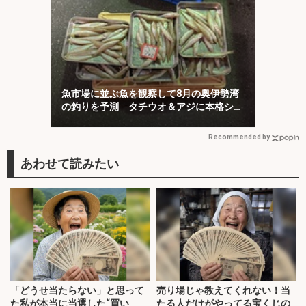
魚市場に並ぶ魚を観察して8月の奥伊勢湾
の釣りを予測 タチウオ＆アジに本格シー
ズン到来
Recommended by
「どうせ当たらない」と思って
売り場じゃ教えてくれない！当
た私が本当に当選した“買い
たる人だけがやってる宝くじの