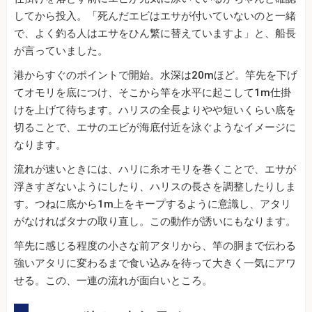
してから投入。「死んだエビはエサが付いていないのと一緒
で、よく釣る人はエサをひん繁に替えていますよ」と、船長
が言っていました。
港からすぐのポイントで開始。水深は20mほど。竿先を下げ
てオモリを底につけ、そこから竿を水平に起こして1m仕掛
けを上げて待ちます。ハリスの全長よりやや短いくらい底を
切ることで、エサのエビが海底付近を泳ぐようなイメージに
なります。
流れが速いときには、ハリに糸オモリを巻くことで、エサが
浮きすぎないようにしたり、ハリスの長さを調整したりしま
す。つねに底から1m上をキープするように意識し、アタリ
がなければタナの取り直し。この動作が誘いにもなります。
竿先に感じる程度の小さな前アタリから、竿の胴まで伝わる
強いアタリに変わるまで食い込みを待って大きく一気にアワ
せる。この、一連の流れが面白いところ。