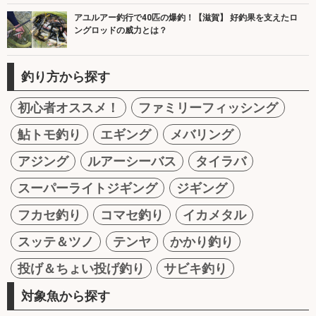
アユルアー釣行で40匹の爆釣！【滋賀】 好釣果を支えたロ
ングロッドの威力とは？
釣り方から探す
初心者オススメ！
ファミリーフィッシング
鮎トモ釣り
エギング
メバリング
アジング
ルアーシーバス
タイラバ
スーパーライトジギング
ジギング
フカセ釣り
コマセ釣り
イカメタル
スッテ＆ツノ
テンヤ
かかり釣り
投げ＆ちょい投げ釣り
サビキ釣り
対象魚から探す