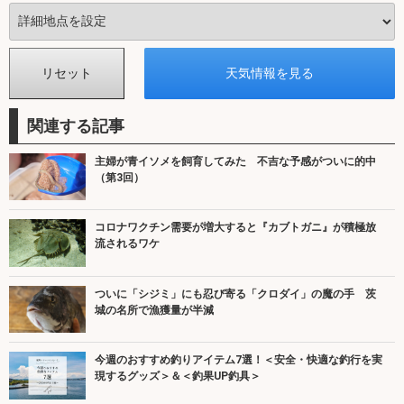
関連する記事
主婦が青イソメを飼育してみた 不吉な予感がついに的中
（第3回）
コロナワクチン需要が増大すると『カブトガニ』が積極放
流されるワケ
ついに「シジミ」にも忍び寄る「クロダイ」の魔の手 茨
城の名所で漁獲量が半減
今週のおすすめ釣りアイテム7選！＜安全・快適な釣行を実
現するグッズ＞＆＜釣果UP釣具＞