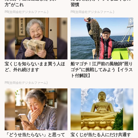
方”がこれ
習慣
PR(合同会社デジタルファーム )
PR(合同会社デジタルファーム )
宝くじを知らないまま買う人ほ
船マゴチ！江戸前の風物詩”照り
ど、外れ続けます
ゴチ”に挑戦してみよう【イラス
ト付解説】
PR(合同会社デジタルファーム)
「どうせ当たらない」と思って
宝くじが当たる人にだけ共通す