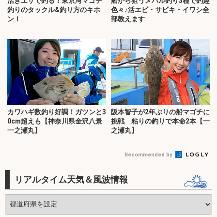
活きエサで釣る！東京湾マゴチ
船から狙うメバル釣り3種で釣趣
釣りのタックル&釣り方のキホ
色々♪活エビ・サビキ・イワシ全
ン！
部教えます
カワハギ数釣り好調！ガツンと3
阪本智子が2年ぶりの船マゴチに
0cm超えも【神奈川県金沢八景
挑戦 粘りの釣りで本命2本【一
一之瀬丸】
之瀬丸】
Recommended by
リアルタイム天気＆風波情報