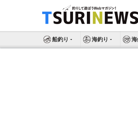
コ
ン
テ
ン
ツ
船釣り
海釣り
海
へ
ス
キ
ッ
プ