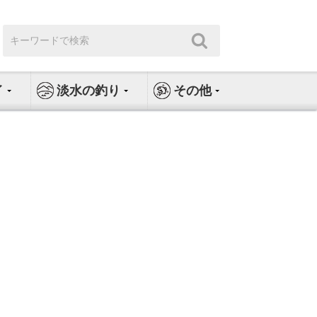
検
検
索:
索
イ
淡水の釣り
その他