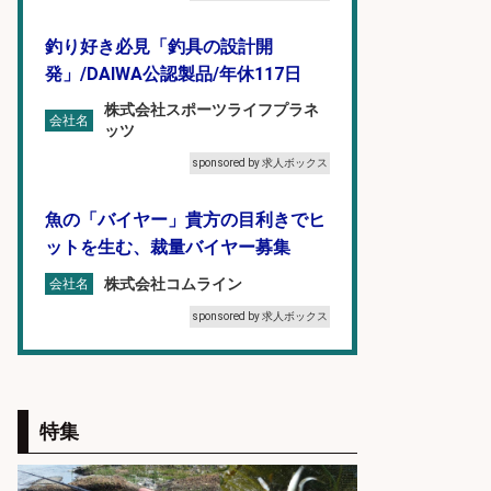
釣り好き必見「釣具の設計開
発」/DAIWA公認製品/年休117日
株式会社スポーツライフプラネ
会社名
ッツ
sponsored by 求人ボックス
魚の「バイヤー」貴方の目利きでヒ
ットを生む、裁量バイヤー募集
株式会社コムライン
会社名
sponsored by 求人ボックス
人材紹介事業責任者候補/飲食業界
向けSaaS企業「魚ぽち」/東証グロ
ース市場上場
特集
株式会社フーディソン
会社名