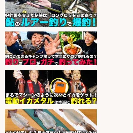
sponsored by 求人ボックス
福岡「現場監督」/釣り好き歓迎/残
業10時間/経験者歓迎
広松久水産株式会社
会社名
sponsored by 求人ボックス
EC事業責任者候補/飲食業界向け
SaaS企業「魚ぽち」/東証グロース
市場上場
株式会社フーディソン
会社名
sponsored by 求人ボックス
日払いOKで即日収入/営業事務/沼津
市足高の釣り具メーカーで受注処
理・見積作成の営業事務/服装髪色
ネイル自由・マニュアル完備で未経