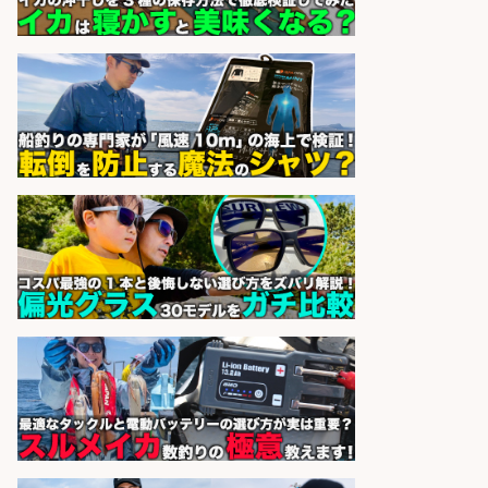
験OK&土日祝休み/静岡県/沼津市
株式会社セイノースタッフサー
会社名
ビス
sponsored by 求人ボックス
魚のプロとして活躍食を支える「鮮
魚加工・販売スタッフ」
株式会社一号舘
会社名
sponsored by 求人ボックス
日払いOKで即日収入/営業事務/「時
給1,425円」沼津市足高の釣り具メ
ーカーで受注処理・見積作成の営業
事務/服装髪色ネイル自由・マニュ
アル完備で未経験OK&土日祝休み/
静岡県/沼津市
株式会社セイノースタッフサー