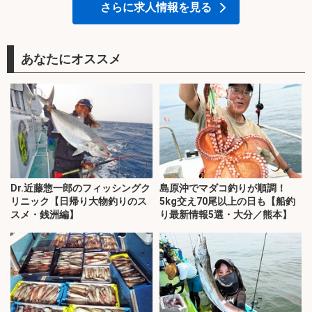
さらに求人情報を見る
あなたにオススメ
Dr.近藤惣一郎のフィッシングク
島原沖でマダコ釣りが順調！
リニック【日帰り大物釣りのス
5kg交え70尾以上の日も【船釣
スメ・銭洲編】
り最新情報5選・大分／熊本】