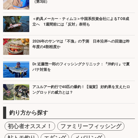
（第3回）
＜釣具メーカー・ティムコ＞中国系投資会社によるTOB成
立へ 1週間前には「反対」表明も
2026年のサンマは「不漁」の予測 日本沿岸への回遊は昨
年度の4割程度か
Dr.近藤惣一郎のフィッシングクリニック：『沖釣り』で夏
バテ対策を
アユルアー釣行で40匹の爆釣！【滋賀】 好釣果を支えたロ
ングロッドの威力とは？
釣り方から探す
初心者オススメ！
ファミリーフィッシング
鮎トモ釣り
エギング
メバリング