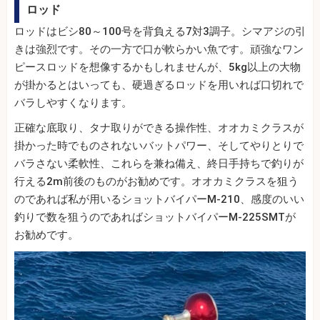
ロッド
ロッドはビシ80～100号を背負える7対3調子。シマアジの引
きは強烈です。その一方で口が軟らかい魚です。頑強なワン
ピースロッドを想像するかもしれませんが、5kg以上の大物
が掛かるとはいっても、硬過ぎるロッドを用いれば口切れで
バラしやすくなります。
正確な底取り、タナ取りができる操作性、オオカミクラスが
掛かった時でものされないバットパワー、そしてやりとりで
バラさない柔軟性、これらを兼ね備え、終日手持ちで釣りが
行える2m前後のものがお勧めです。オオカミクラスを狙う
のであれば私が用いるショットバイパーM-210、感度のいい
釣りで数を狙うのであればショットバイパーM-225SMTが
お勧めです。