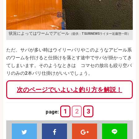
状況によってはワームでアピール
（提供：TSURINEWSライター近藤惣一郎）
ただ、サバが多い時はウイリーバリやこのようなアピール系
のワームを付けると仕掛けを落とす途中でサバが掛かってき
てしまいます。そのようなときは コマセの放出も絞り空バ
リのみの2本バリ仕掛けがいいでしょう。
次のページでいよいよ釣り方を解説！
1
2
3
page: