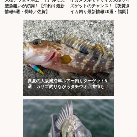
型魚狙いが好調！【沖釣り最新
ズゲットのチャンス！【夜焚き
情報6選・長崎／佐賀】
イカ釣り最新情報20選・福岡】
真夏の大阪湾沿岸ルアー釣りターゲット5
選 カサゴ釣りながらタチウオ回遊待ちが
オススメ？