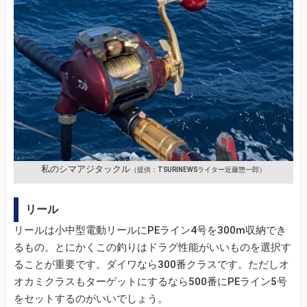
私のシマアジタックル
（提供：TSURINEWSライター近藤惣一郎）
リール
リールは小中型電動リールにPEライン4号を300m収納でき
るもの。とにかくこの釣りはドラグ性能がいいものを選択す
ることが重要です。ダイワなら300番クラスです。ただしオ
オカミクラスもターゲットにするなら500番にPEライン5号
をセットするのがいいでしょう。