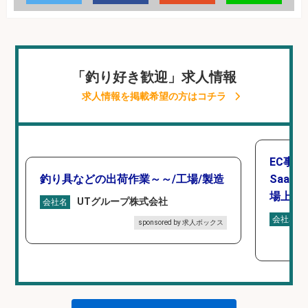
「釣り好き歓迎」求人情報
求人情報を掲載希望の方はコチラ
EC事
釣り具などの出荷作業～～/工場/製造
Saa
場上場
UTグループ株式会社
会社名
会社名
sponsored by 求人ボックス