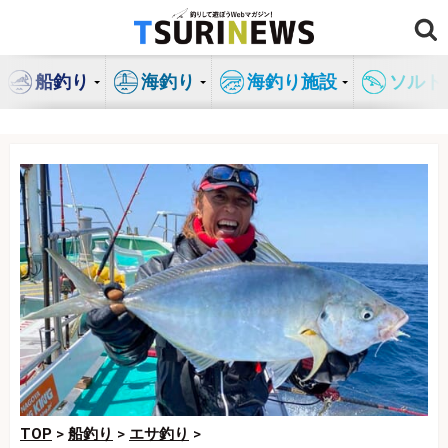
コ
ン
テ
船釣り
海釣り
海釣り施設
ソルト
ン
ツ
へ
ス
キ
ッ
プ
TOP
>
船釣り
>
エサ釣り
>