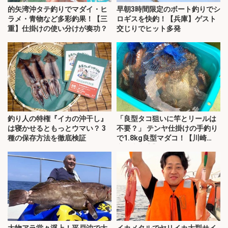
的矢湾沖タテ釣りでマダイ・ヒ
早朝3時間限定のボート釣りでシ
ラメ・青物など多彩釣果！【三
ロギスを快釣！【兵庫】ゲスト
重】仕掛けの使い分けが奏功？
交じりでヒット多発
釣り人の特権『イカの沖干し』
「良型タコ狙いに竿とリールは
は寝かせるともっとウマい？ 3
不要？」 テンヤ仕掛けの手釣り
種の保存方法を徹底検証
で1.8kg良型マダコ！【川崎
丸・東京湾】
大物アラ堂々浮上！平戸沖で大
イカメタルでヤリイカ大型サイ