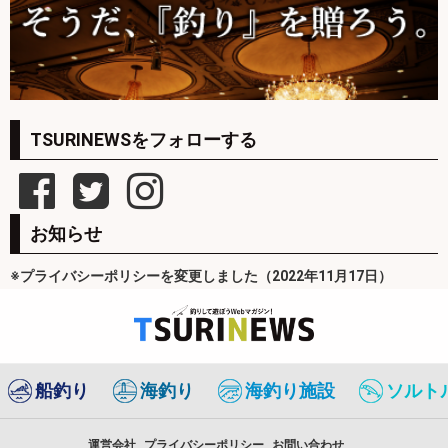
TSURINEWSをフォローする
お知らせ
※プライバシーポリシーを変更しました（2022年11月17日）
船釣り
海釣り
海釣り施設
ソルト
運営会社
プライバシーポリシー
お問い合わせ