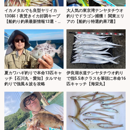
イカメタルでも良型ヤリイカ
大人気の東京湾テンヤタチウオ
130杯！夜焚きイカ好調キープ
釣りでドラゴン捕獲！ 関東エリ
【船釣り釣果最新情報13選・玄
アの【船釣り特選釣果7選】
界灘】
夏カワハギ釣りで本命13匹キャ
伊良湖水道テンヤタチウオ釣り
ッチ【石川丸・愛知】タルマセ
で指5.5本クラスを筆頭に本命16
釣りで強風＆波を攻略
匹キャッチ【海栄丸】