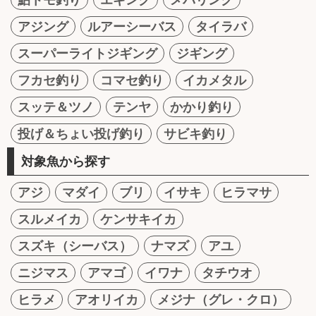
アジング
ルアーシーバス
タイラバ
スーパーライトジギング
ジギング
フカセ釣り
コマセ釣り
イカメタル
スッテ＆ツノ
テンヤ
かかり釣り
投げ＆ちょい投げ釣り
サビキ釣り
対象魚から探す
アジ
マダイ
ブリ
イサキ
ヒラマサ
スルメイカ
ケンサキイカ
スズキ（シーバス）
ナマズ
アユ
ニジマス
アマゴ
イワナ
タチウオ
ヒラメ
アオリイカ
メジナ（グレ・クロ）