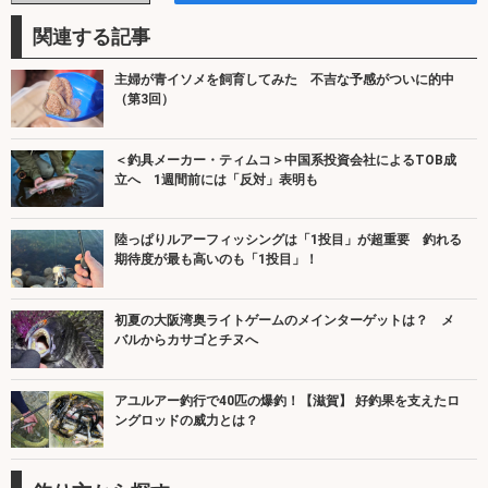
関連する記事
主婦が青イソメを飼育してみた 不吉な予感がついに的中
（第3回）
＜釣具メーカー・ティムコ＞中国系投資会社によるTOB成
立へ 1週間前には「反対」表明も
陸っぱりルアーフィッシングは「1投目」が超重要 釣れる
期待度が最も高いのも「1投目」！
初夏の大阪湾奥ライトゲームのメインターゲットは？ メ
バルからカサゴとチヌへ
アユルアー釣行で40匹の爆釣！【滋賀】 好釣果を支えたロ
ングロッドの威力とは？