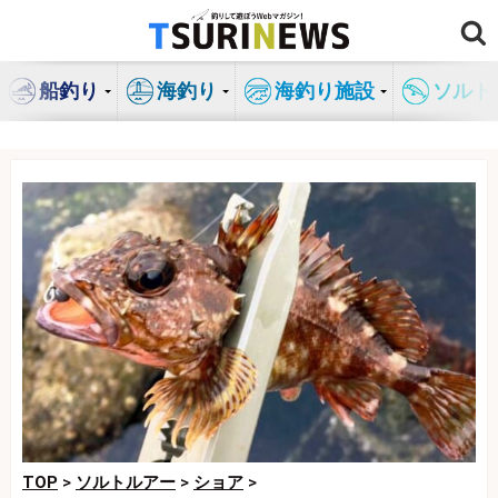
コ
ン
テ
船釣り
海釣り
海釣り施設
ソルト
ン
ツ
へ
ス
キ
ッ
プ
TOP
>
ソルトルアー
>
ショア
>