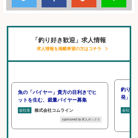
「釣り好き歓迎」求人情報
求人情報を掲載希望の方はコチラ
釣り好
魚の「バイヤー」貴方の目利きでヒ
発」/D
ットを生む、裁量バイヤー募集
株式会社コムライン
会社名
会社名
sponsored by 求人ボックス