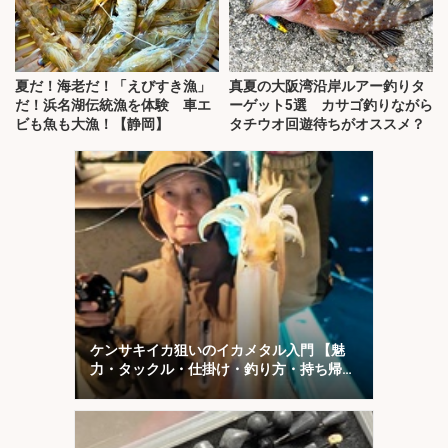
夏だ！海老だ！「えびすき漁」
真夏の大阪湾沿岸ルアー釣りタ
だ！浜名湖伝統漁を体験 車エ
ーゲット5選 カサゴ釣りながら
ビも魚も大漁！【静岡】
タチウオ回遊待ちがオススメ？
ケンサキイカ狙いのイカメタル入門 【魅
力・タックル・仕掛け・釣り方・持ち帰り
方を解説】