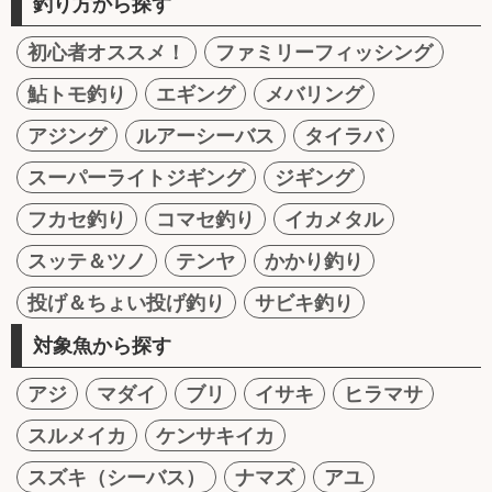
釣り方から探す
初心者オススメ！
ファミリーフィッシング
鮎トモ釣り
エギング
メバリング
アジング
ルアーシーバス
タイラバ
スーパーライトジギング
ジギング
フカセ釣り
コマセ釣り
イカメタル
スッテ＆ツノ
テンヤ
かかり釣り
投げ＆ちょい投げ釣り
サビキ釣り
対象魚から探す
アジ
マダイ
ブリ
イサキ
ヒラマサ
スルメイカ
ケンサキイカ
スズキ（シーバス）
ナマズ
アユ