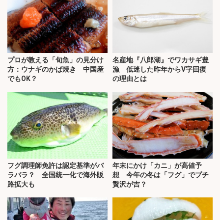
プロが教える「旬魚」の見分け
名産地『八郎湖』でワカサギ豊
方：ウナギのかば焼き 中国産
漁 低迷した昨年からV字回復
でもOK？
の理由とは
フグ調理師免許は認定基準がバ
年末にかけ「カニ」が高値予
ラバラ？ 全国統一化で海外販
想 今年の冬は「フグ」でプチ
路拡大も
贅沢が吉？