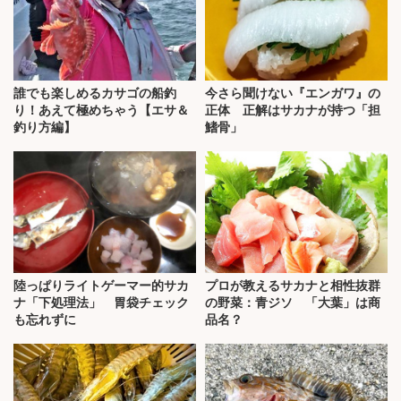
誰でも楽しめるカサゴの船釣
今さら聞けない『エンガワ』の
り！あえて極めちゃう【エサ＆
正体 正解はサカナが持つ「担
釣り方編】
鰭骨」
陸っぱりライトゲーマー的サカ
プロが教えるサカナと相性抜群
ナ「下処理法」 胃袋チェック
の野菜：青ジソ 「大葉」は商
も忘れずに
品名？