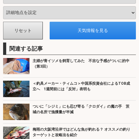
関連する記事
主婦が青イソメを飼育してみた 不吉な予感がついに的中
（第3回）
＜釣具メーカー・ティムコ＞中国系投資会社によるTOB成
立へ 1週間前には「反対」表明も
ついに「シジミ」にも忍び寄る「クロダイ」の魔の手 茨
城の名所で漁獲量が半減
梅雨の大阪湾沿岸ではどんな魚が釣れる？ オススメの釣り
ターゲットと攻略法を紹介