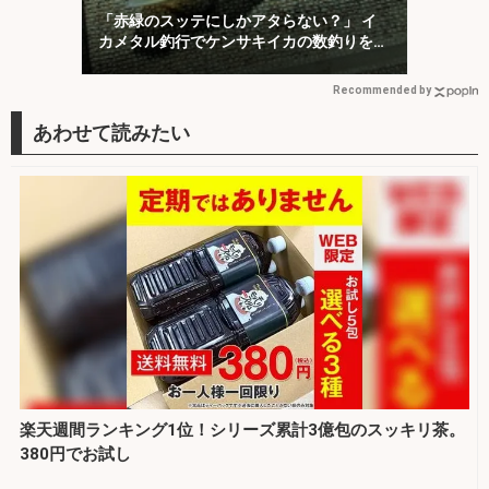
「赤緑のスッテにしかアタらない？」 イ
カメタル釣行でケンサキイカの数釣りを堪
能【京都】
Recommended by
楽天週間ランキング1位！シリーズ累計3億包のスッキリ茶。
380円でお試し