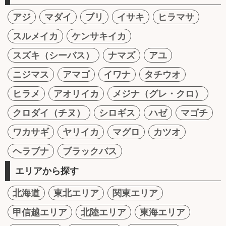
アジ
マダイ
ブリ
イサキ
ヒラマサ
スルメイカ
ケンサキイカ
スズキ（シーバス）
ナマズ
アユ
ニジマス
アマゴ
イワナ
タチウオ
ヒラメ
アオリイカ
メジナ（グレ・クロ）
クロダイ（チヌ）
シロギス
ハゼ
マゴチ
ワカサギ
ヤリイカ
マグロ
カツオ
ヘラブナ
ブラックバス
エリアから探す
北海道
東北エリア
関東エリア
甲信越エリア
北陸エリア
東海エリア