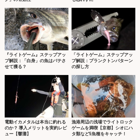
『ライトゲーム』ステップアッ
「ライトゲーム」ステップアッ
プ解説：「白身」の魚はバテさ
プ解説：プランクトンパターン
せて獲る？
の探し方
電動イカメタルは本当に釣れる
漁港周辺の浅場でライトロック
のか？ 導入メリットを実釣レビ
ゲームを満喫【京都】シオにハ
ュー【響灘】
タ類など5魚種をキャッチ！