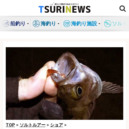
コ
ン
テ
船釣り
海釣り
海釣り施設
ソルト
ン
ツ
へ
ス
キ
ッ
プ
TOP
>
ソルトルアー
>
ショア
>