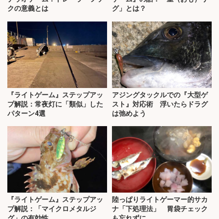
クの意義とは
グ」とは？
『ライトゲーム』ステップアッ
アジングタックルでの『大型ゲ
プ解説：常夜灯に「類似」した
スト』対応術 浮いたらドラグ
パターン4選
は弛めよう
『ライトゲーム』ステップアッ
陸っぱりライトゲーマー的サカ
プ解説：「マイクロメタルジ
ナ「下処理法」 胃袋チェック
グ」の有効性
も忘れずに