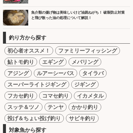
魚介類の揚げ物は美味しいけど油跳ねがち！ 破裂防止対策
と飛び散った油の処理について解説！
釣り方から探す
初心者オススメ！
ファミリーフィッシング
鮎トモ釣り
エギング
メバリング
アジング
ルアーシーバス
タイラバ
スーパーライトジギング
ジギング
フカセ釣り
コマセ釣り
イカメタル
スッテ＆ツノ
テンヤ
かかり釣り
投げ＆ちょい投げ釣り
サビキ釣り
対象魚から探す