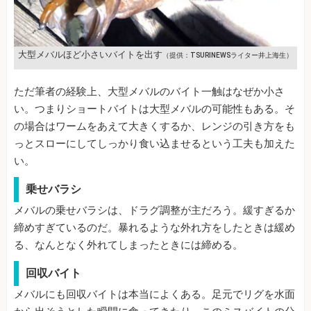
大型メバルほど小さいバイトを出す
（提供：TSURINEWSライター井上海生）
ただ筆者の経験上、大型メバルのバイト一触はなぜか小さ
い。つまりショートバイトは大型メバルの可能性もある。そ
の場合はワームをあえて大きくするか、レンジの引き方をも
っとスローにしてしっかり食い込ませるという工夫も加えた
い。
乗せバラシ
メバルの乗せバラシは、ドラグ調整が主だろう。緩すぎるか
締めすぎているのだ。暴れるような外れ方をしたときは緩め
る、なんとなく外れてしまったときには締める。
回収バイト
メバルにも回収バイトは本当によくある。足元でリグを水面