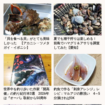
「貝を食べる貝」がとても美味
夏でも潮干狩りは楽しめる！
しかった 【アカニシ・ツメタ
前島でハマグリ＆アサリを調査
ガイ・イボニシ】
してみた【愛知】
世界中を釣り歩いた作家「開高
釣魚で作る「刺身アレンジ」レ
健」の釣り紀行本3選 2026年
シピ：マルアジの酢洗い 4～5
は『オーパ』取材から50周年
分漬ければOK