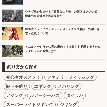
ウナギ漁を悩ませる「意外な生き物」の正体はフジツボ
湖水の塩分濃度上昇が原因か
膨張式『ライフジャケット』メンテナンス解説 洗浄・保
管・点検について
アユルアー釣行で40匹の爆釣！【滋賀】 好釣果を支えたロ
ングロッドの威力とは？
釣り方から探す
初心者オススメ！
ファミリーフィッシング
鮎トモ釣り
エギング
メバリング
アジング
ルアーシーバス
タイラバ
スーパーライトジギング
ジギング