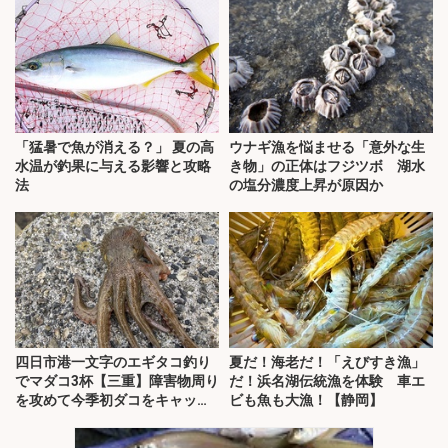
「猛暑で魚が消える？」 夏の高
ウナギ漁を悩ませる「意外な生
水温が釣果に与える影響と攻略
き物」の正体はフジツボ 湖水
法
の塩分濃度上昇が原因か
四日市港一文字のエギタコ釣り
夏だ！海老だ！「えびすき漁」
でマダコ3杯【三重】障害物周り
だ！浜名湖伝統漁を体験 車エ
を攻めて今季初ダコをキャッ
ビも魚も大漁！【静岡】
チ！