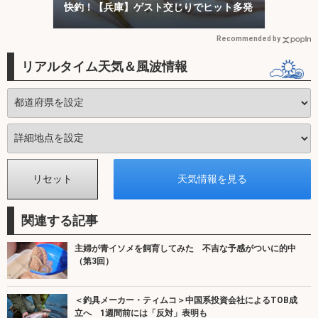
快釣！【兵庫】ゲスト交じりでヒット多発
Recommended by
リアルタイム天気＆風波情報
関連する記事
主婦が青イソメを飼育してみた 不吉な予感がついに的中
（第3回）
＜釣具メーカー・ティムコ＞中国系投資会社によるTOB成
立へ 1週間前には「反対」表明も