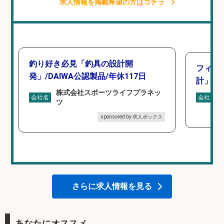
求人情報を掲載希望の方はコチラ
釣り好き必見「釣具の設計開
フィッ
発」/DAIWA公認製品/年休117日
計」
株式会社スポーツライフプラネッ
会社名
会社名
ツ
sponsored by 求人ボックス
さらに求人情報を見る
あなたにオススメ