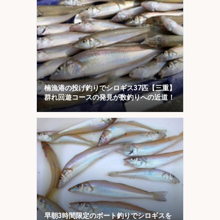
楠漁港の投げ釣りでシロギス37匹【三重】
群れ回遊コースの発見が数釣りへの近道！
早朝3時間限定のボート釣りでシロギスを