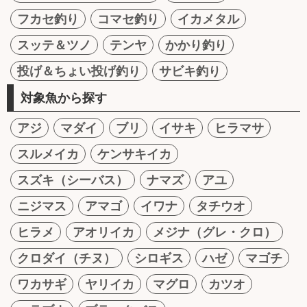
フカセ釣り
コマセ釣り
イカメタル
スッテ＆ツノ
テンヤ
かかり釣り
投げ＆ちょい投げ釣り
サビキ釣り
対象魚から探す
アジ
マダイ
ブリ
イサキ
ヒラマサ
スルメイカ
ケンサキイカ
スズキ（シーバス）
ナマズ
アユ
ニジマス
アマゴ
イワナ
タチウオ
ヒラメ
アオリイカ
メジナ（グレ・クロ）
クロダイ（チヌ）
シロギス
ハゼ
マゴチ
ワカサギ
ヤリイカ
マグロ
カツオ