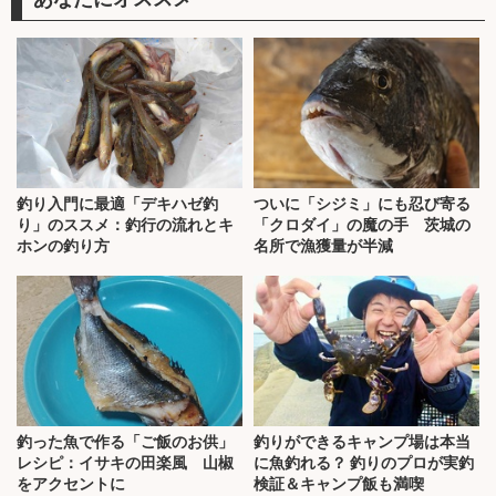
釣り入門に最適「デキハゼ釣
ついに「シジミ」にも忍び寄る
り」のススメ：釣行の流れとキ
「クロダイ」の魔の手 茨城の
ホンの釣り方
名所で漁獲量が半減
釣った魚で作る「ご飯のお供」
釣りができるキャンプ場は本当
レシピ：イサキの田楽風 山椒
に魚釣れる？ 釣りのプロが実釣
をアクセントに
検証＆キャンプ飯も満喫