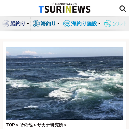
コ
ン
テ
船釣り
海釣り
海釣り施設
ソルト
ン
ツ
へ
ス
キ
ッ
プ
TOP
>
その他
>
サカナ研究所
>