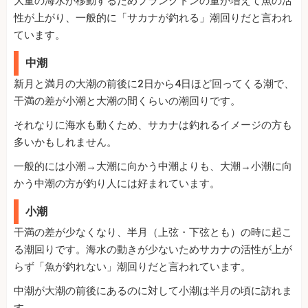
大量の海水が移動するためプランクトンの量が増えて魚の活
性が上がり、一般的に「サカナが釣れる」潮回りだと言われ
ています。
中潮
新月と満月の大潮の前後に2日から4日ほど回ってくる潮で、
干満の差が小潮と大潮の間くらいの潮回りです。
それなりに海水も動くため、サカナは釣れるイメージの方も
多いかもしれません。
一般的には小潮→大潮に向かう中潮よりも、大潮→小潮に向
かう中潮の方が釣り人には好まれています。
小潮
干満の差が少なくなり、半月（上弦・下弦とも）の時に起こ
る潮回りです。海水の動きが少ないためサカナの活性が上が
らず「魚が釣れない」潮回りだと言われています。
中潮が大潮の前後にあるのに対して小潮は半月の頃に訪れま
す。