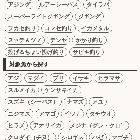
アジング
ルアーシーバス
タイラバ
スーパーライトジギング
ジギング
フカセ釣り
コマセ釣り
イカメタル
スッテ＆ツノ
テンヤ
かかり釣り
投げ＆ちょい投げ釣り
サビキ釣り
対象魚から探す
アジ
マダイ
ブリ
イサキ
ヒラマサ
スルメイカ
ケンサキイカ
スズキ（シーバス）
ナマズ
アユ
ニジマス
アマゴ
イワナ
タチウオ
ヒラメ
アオリイカ
メジナ（グレ・クロ）
クロダイ（チヌ）
シロギス
ハゼ
マゴチ