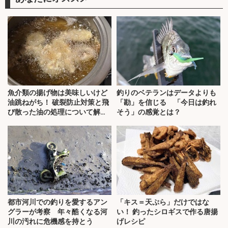
魚介類の揚げ物は美味しいけど
釣りのベテランはデータよりも
油跳ねがち！ 破裂防止対策と飛
「勘」を信じる 「今日は釣れ
び散った油の処理について解
そう」の感覚とは？
説！
都市河川での釣りを愛するアン
「キス＝天ぷら」だけではな
グラーが考察 年々酷くなる河
い！ 釣ったシロギスで作る唐揚
川の汚れに危機感を持とう
げレシピ