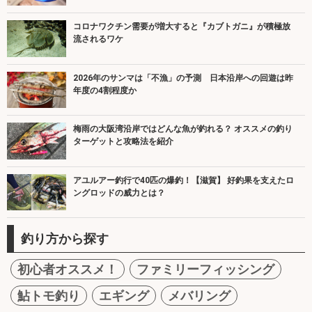
コロナワクチン需要が増大すると『カブトガニ』が積極放
流されるワケ
2026年のサンマは「不漁」の予測 日本沿岸への回遊は昨
年度の4割程度か
梅雨の大阪湾沿岸ではどんな魚が釣れる？ オススメの釣り
ターゲットと攻略法を紹介
アユルアー釣行で40匹の爆釣！【滋賀】 好釣果を支えたロ
ングロッドの威力とは？
釣り方から探す
初心者オススメ！
ファミリーフィッシング
鮎トモ釣り
エギング
メバリング