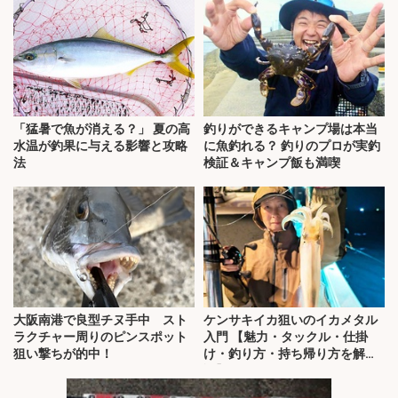
「猛暑で魚が消える？」 夏の高
釣りができるキャンプ場は本当
水温が釣果に与える影響と攻略
に魚釣れる？ 釣りのプロが実釣
法
検証＆キャンプ飯も満喫
大阪南港で良型チヌ手中 スト
ケンサキイカ狙いのイカメタル
ラクチャー周りのピンスポット
入門 【魅力・タックル・仕掛
狙い撃ちが的中！
け・釣り方・持ち帰り方を解
説】