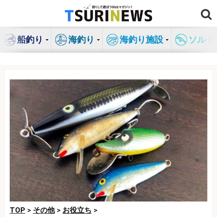
コ
ン
テ
船釣り
海釣り
海釣り施設
ソルト
ン
ツ
へ
ス
キ
ッ
プ
TOP
>
その他
>
お役立ち
>