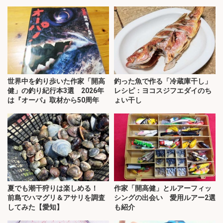
世界中を釣り歩いた作家「開高
釣った魚で作る「冷蔵庫干し」
健」の釣り紀行本3選 2026年
レシピ：ヨコスジフエダイのち
は『オーパ』取材から50周年
ょい干し
夏でも潮干狩りは楽しめる！
作家「開高健」とルアーフィッ
前島でハマグリ＆アサリを調査
シングの出会い 愛用ルアー2選
してみた【愛知】
も紹介