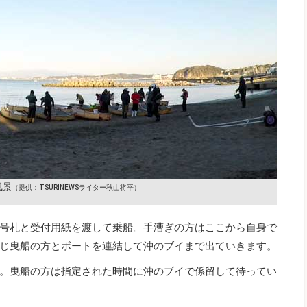
風景
（提供：TSURINEWSライター秋山将平）
号札と受付用紙を渡して乗船。手漕ぎの方はここから自身で
じ曳船の方とボートを連結して沖のブイまで出ていきます。
。曳船の方は指定された時間に沖のブイで係留して待ってい