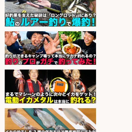
ナビ
sponsored by 求人ボックス
さかな専門学校の教員 教員免許不
要/水産業界の知識と経験を活かす
学校法人水野学園日本さかな専
会社名
門学校
sponsored by 求人ボックス
調理補助/高時給/工場や飲食店で包
丁使用経験あり・魚をさばける方/
京都市 伏見区
株式会社テクノ・サービス 働く
会社名
ナビ
sponsored by 求人ボックス
魚のパック詰め/未経験OK/資格不