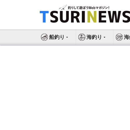
コ
ン
テ
ン
ツ
船釣り
海釣り
海
へ
ス
キ
ッ
プ