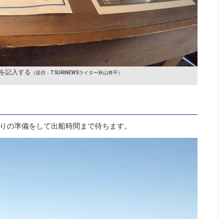
を記入する
（提供：TSURINEWSライター秋山将平）
りの準備をして出船時間まで待ちます。