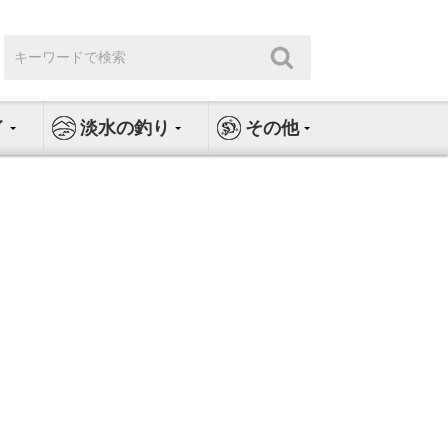
検
検
索:
索
イ
淡水の釣り
その他