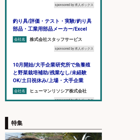
sponsored by 求人ボックス
釣り具/評価・テスト・実験/釣り具
部品・工業用部品メーカー/Excel
株式会社スタッフサービス
会社名
sponsored by 求人ボックス
10月開始/大手企業研究所で魚養殖
と野菜栽培補助/残業なし/未経験
OK/土日祝休み/上場・大手企業
ヒューマンリソシア株式会社
会社名
sponsored by 求人ボックス
魚の刺身盛付/車通勤OK/魚をさばく
特集
ことができる方/新潟市 東区
株式会社テクノ・サービス 働く
会社名