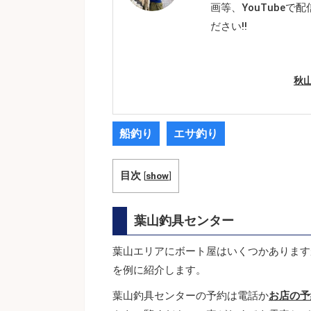
画等、YouTube
ださい!!
秋
船釣り
エサ釣り
目次
[
show
]
葉山釣具センター
葉山エリアにボート屋はいくつかあります
を例に紹介します。
葉山釣具センターの予約は電話か
お店の予