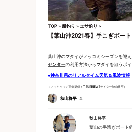
TOP
>
船釣り
>
エサ釣り
>
【葉山沖2021春】手こぎボー
葉山沖のマダイがノッコミシーズンを迎え
センター
の利用方法からマダイを狙うポイ
●
神奈川県のリアルタイム天気＆風波情報
（アイキャッチ画像提供：TSURINEWSライター秋山将平）
秋山将平
秋山将平
葉山の手漕ぎボート釣