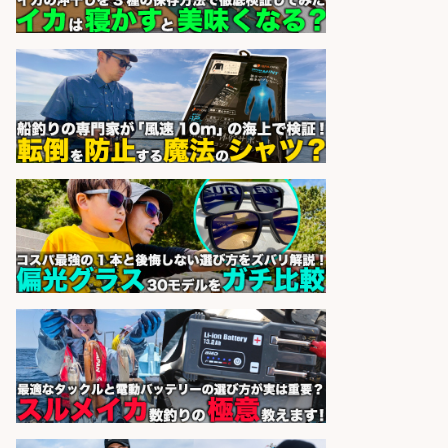
問・未経験OK/諏訪郡 富士見町
株式会社テクノ・サービス 働く
会社名
ナビ
sponsored by 求人ボックス
お寿司の製造/高時給/鮮魚業務の実
務経験のある方またはお魚を捌ける
方/横浜市 神奈川区
株式会社テクノ・サービス 働く
会社名
ナビ
sponsored by 求人ボックス
鮮魚の捌き業務/車通勤OK/魚を捌い
た実務経験をお持ちの方/呉市
株式会社テクノ・サービス 働く
会社名
ナビ
sponsored by 求人ボックス