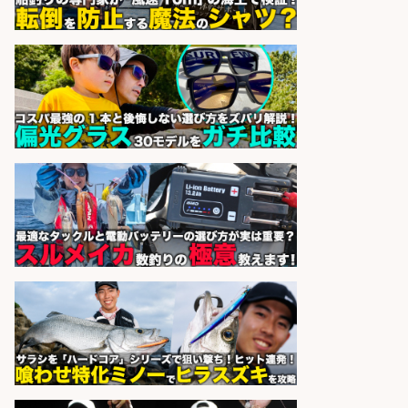
進業務
株式会社天龍
会社名
sponsored by 求人ボックス
釣り具製品の梱包作業
Man to Man株式会社
会社名
sponsored by 求人ボックス
フィッシング用品の「製品開発設
計」
メガバス株式会社
会社名
sponsored by 求人ボックス
さらに求人情報を見る