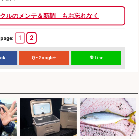
クルのメンテ＆新調」もお忘れなく
1
2
page:
ook
Google+
Line