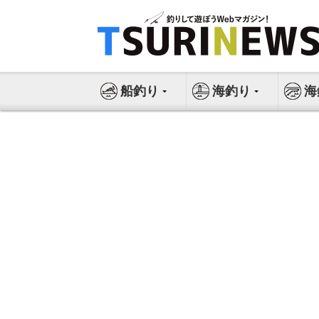
コ
ン
テ
ン
ツ
船釣り
海釣り
海
へ
ス
キ
ッ
プ