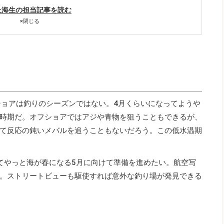
上海生の担当記事を読む
×
閉じる
ショアは釣りのシーズンではない。4月くらいになってようや
時期だ。オフショアではアジや青物を狙うこともできるが、
て反応の鈍いメバルを追うこともないだろう。この低水温期
てやっと海が春になる5月に向けて準備を進めたい。航空写
。ストリートビューも駆使すれば意外な釣り場が発見できる