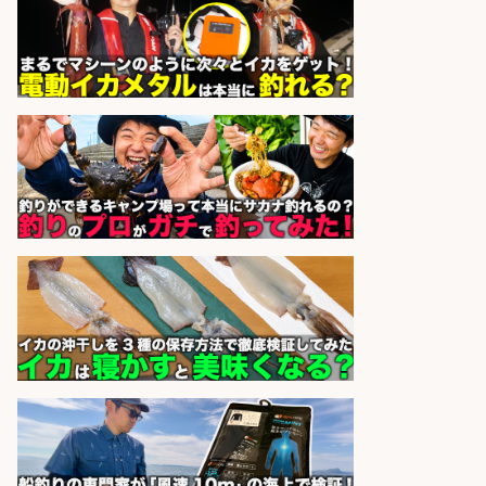
株式会社スポーツライフプラネ
会社名
ッツ
sponsored by 求人ボックス
釣り具のかんたん軽作業/高収入/交
通費支給/制服貸与/正社員登用あり
株式会社REnista
会社名
sponsored by 求人ボックス
和食, 日本料理・懐石料理/店長・店
長候補/本物を知る大人の隠れ家!魚
の価値を上げ、地域を元気に!店長候
補募集
酒場あらかぶ 酒場あらかぶ
会社名
sponsored by 求人ボックス
釣り具メーカーでの釣り竿の販売促