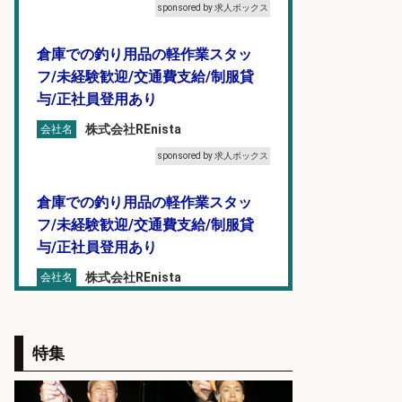
sponsored by 求人ボックス
倉庫での釣り用品の軽作業スタッ
フ/未経験歓迎/交通費支給/制服貸
与/正社員登用あり
株式会社REnista
会社名
sponsored by 求人ボックス
倉庫での釣り用品の軽作業スタッ
フ/未経験歓迎/交通費支給/制服貸
与/正社員登用あり
株式会社REnista
会社名
sponsored by 求人ボックス
釣り好き必見「釣具の設計開
特集
発」/DAIWA公認製品/年休117日