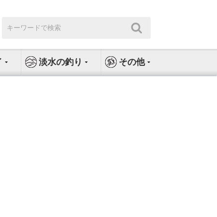
検
検
索:
索
イ
淡水の釣り
その他