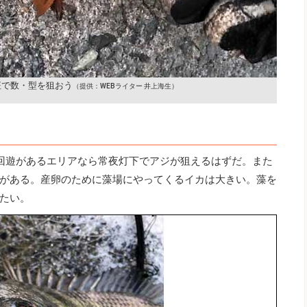
征で数・型を狙おう
（提供：WEBライター 井上海生）
回遊があるエリアなら常夜灯下でアジが狙えるはずだ。また
がある。産卵のために藻場にやってくるイカは大きい。藻を
たい。