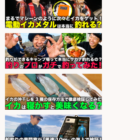
sponsored by 求人ボックス
オキアミをはじめとする釣り餌の
「製造」/釣り好き歓迎
広松久水産株式会社
会社名
sponsored by 求人ボックス
和食, 日本料理・懐石料理/店長・店
長候補/本物を知る大人の隠れ家!魚
の価値を上げ、地域を元気に!店長候
補募集
酒場あらかぶ 酒場あらかぶ
会社名
sponsored by 求人ボックス
営業事務/「大津市」釣り具メーカ
ーの物流事務・営業アシスタント/