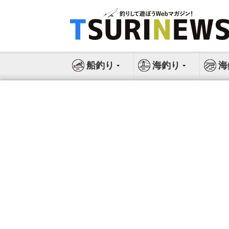
コ
ン
テ
ン
ツ
船釣り
海釣り
海
へ
ス
キ
ッ
プ