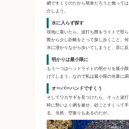
網ですくうのだから簡単だろうと侮っては
介しよう。
水に入らず探す
現地に着いたら、波打ち際をライトで照ら
際から少し距離をとって探し歩くこと。何
水に浸かりながら歩いてしまうと、音に反
明かりは最小限に
もう一つはヘッドライトの明かりを最小限
げてしまう。なので私は最小限の光量に調
オーバーハンドですくう
そしてワカサギを見つけたら、そっと波打
時に勢いよく網を被せ、砂ごとすくって手
る。当然、空振りもあるのだが。