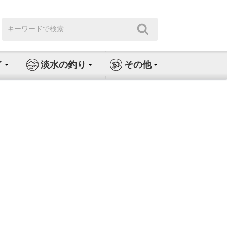
検
検
索:
索
イ
淡水の釣り
その他