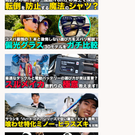
小野駅から徒歩6分/「時給1,300
円」/大型連休あり×残業なし×土日
祝休み/滋賀県
株式会社ホットスタッフ滋賀
会社名
sponsored by 求人ボックス
釣り具メーカーでの釣り竿の設計開
発業務
株式会社天龍
会社名
sponsored by 求人ボックス
精肉・青果・鮮魚販売/「志布志
市」「時給1,150円〜」志布志駅か
ら車5分/お魚のカットや商品の陳列
業務/残業少なめ×車通勤OK×時間選
べる/鹿児島県/志布志市
株式会社ホットスタッフ鹿児島
会社名