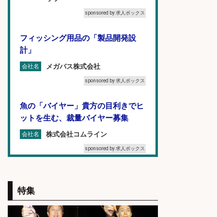
sponsored by 求人ボックス
フィッシング用品の「製品開発設
計」
メガバス株式会社
会社名
sponsored by 求人ボックス
魚の「バイヤー」貴方の目利きでヒ
ットを生む、裁量バイヤー募集
株式会社コムライン
会社名
sponsored by 求人ボックス
8月開始/釣り具メーカーでの営業ア
シスタントのお仕事/残業なし/即日
特集
勤務可/営業事務/軽作業
株式会社パソナ
会社名