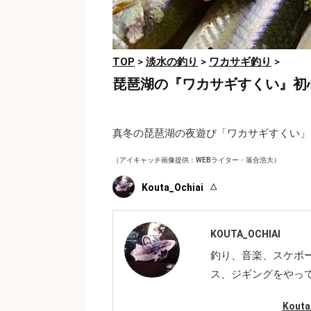
TOP
>
淡水の釣り
>
ワカサギ釣り
>
琵琶湖の『ワカサギすくい』初
真冬の琵琶湖の夜遊び「ワカサギすくい」
（アイキャッチ画像提供：WEBライター・落合浩大）
Kouta_Ochiai
KOUTA_OCHIAI
釣り、音楽、スケボ
ス、ジギングをやっ
Kout