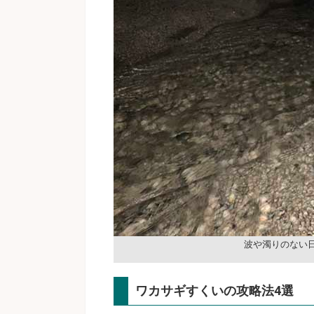
波や濁りのない
ワカサギすくいの攻略法4選