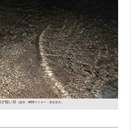
日が狙い目
（提供：WEBライター・落合浩大）