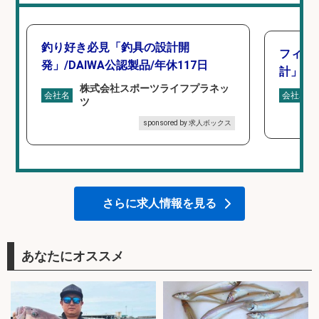
釣り好き必見「釣具の設計開
フィッ
発」/DAIWA公認製品/年休117日
計」
株式会社スポーツライフプラネッ
会社名
会社名
ツ
sponsored by 求人ボックス
さらに求人情報を見る
あなたにオススメ