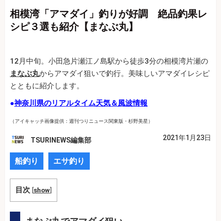
相模湾「アマダイ」釣りが好調 絶品釣果レ
シピ３選も紹介【まなぶ丸】
12月中旬。小田急片瀬江ノ島駅から徒歩3分の相模湾片瀬の
まなぶ丸
からアマダイ狙いで釣行。美味しいアマダイレシピ
とともに紹介します。
●
神奈川県のリアルタイム天気＆風波情報
（アイキャッチ画像提供：週刊つりニュース関東版・杉野美星）
2021年1月23日
TSURINEWS編集部
船釣り
エサ釣り
目次
[
show
]