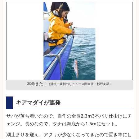
本命きた！
（提供：週刊つりニュース関東版・杉野美星）
キアマダイが連発
サバが落ち着いたので、自作の全長2.3m3本バリ仕掛けにチ
ェンジ。長めなので、タナは海底から1.5mにセット。
潮止まりを迎え、アタリが少なくなってきたので置き竿にし