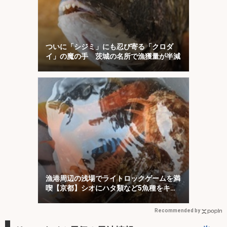
ついに「シジミ」にも忍び寄る「クロダ
イ」の魔の手 茨城の名所で漁獲量が半減
漁港周辺の浅場でライトロックゲームを満
喫【京都】シオにハタ類など5魚種をキャ
ッチ！
Recommended by