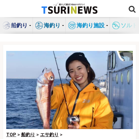
コ
ン
テ
船釣り
海釣り
海釣り施設
ソルト
ン
ツ
へ
ス
キ
ッ
プ
TOP
>
船釣り
>
エサ釣り
>