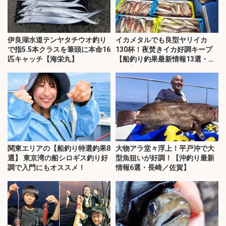
伊良湖水道テンヤタチウオ釣り
イカメタルでも良型ヤリイカ
で指5.5本クラスを筆頭に本命16
130杯！夜焚きイカ好調キープ
匹キャッチ【海栄丸】
【船釣り釣果最新情報13選・玄
界灘】
関東エリアの【船釣り特選釣果8
大物アラ堂々浮上！平戸沖で大
選】 東京湾の船シロギス釣り好
型魚狙いが好調！【沖釣り最新
調で入門にもオススメ！
情報6選・長崎／佐賀】