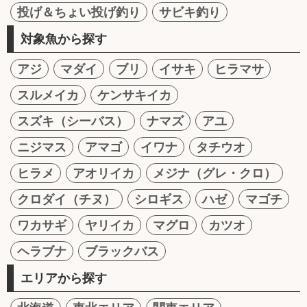
投げ＆ちょい投げ釣り
サビキ釣り
対象魚から探す
アジ
マダイ
ブリ
イサキ
ヒラマサ
スルメイカ
ケンサキイカ
スズキ（シーバス）
ナマズ
アユ
ニジマス
アマゴ
イワナ
タチウオ
ヒラメ
アオリイカ
メジナ（グレ・クロ）
クロダイ（チヌ）
シロギス
ハゼ
マゴチ
ワカサギ
ヤリイカ
マグロ
カツオ
ヘラブナ
ブラックバス
エリアから探す