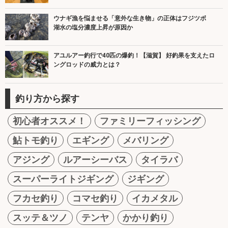
ウナギ漁を悩ませる「意外な生き物」の正体はフジツボ
湖水の塩分濃度上昇が原因か
アユルアー釣行で40匹の爆釣！【滋賀】 好釣果を支えたロ
ングロッドの威力とは？
釣り方から探す
初心者オススメ！
ファミリーフィッシング
鮎トモ釣り
エギング
メバリング
アジング
ルアーシーバス
タイラバ
スーパーライトジギング
ジギング
フカセ釣り
コマセ釣り
イカメタル
スッテ＆ツノ
テンヤ
かかり釣り