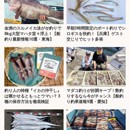
金洲のスルメイカ泳がせ釣りで
早朝3時間限定のボート釣りでシ
8kg大型マハタ堂々浮上！【船
ロギスを快釣！【兵庫】ゲスト
釣り最新情報10選・東海】
交じりでヒット多発
釣り人の特権『イカの沖干し』
マダコ釣りが好調キープ！数釣
は寝かせるともっとウマい？ 3
りするなら今がチャンス【船釣
種の保存方法を徹底検証
り釣果速報9選・愛知】