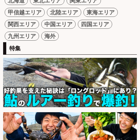
北海道
東北エリア
関東エリア
甲信越エリア
北陸エリア
東海エリア
関西エリア
中国エリア
四国エリア
九州エリア
海外
特集