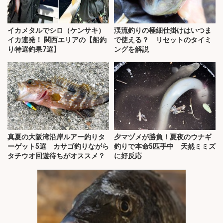
イカメタルでシロ（ケンサキ）
渓流釣りの極細仕掛けはいつま
イカ連発！ 関西エリアの【船釣
で使える？ リセットのタイミ
り特選釣果7選】
ングを解説
真夏の大阪湾沿岸ルアー釣りタ
夕マヅメが勝負！夏夜のウナギ
ーゲット5選 カサゴ釣りながら
釣りで本命5匹手中 天然ミミズ
タチウオ回遊待ちがオススメ？
に好反応