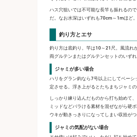
ハス穴狙いでは不可能な長竿も振れるので
だ。なお水深はいずれも70cm～1mほど
釣り方とエサ
釣り方は底釣り。竿は10～21尺。風流
両グルテンまたはグルテンセットのいずれ
ジャミが多い場合
ハリをグラン鈎なら7号以上にしてベーシ
定させる。浮き上がるとたちまちジャミの
しっかり練り込んだものから打ち始めて、
ミッドなどバラける素材を混ぜながら硬ボ
ウキが動きっきりになってしまい収拾がつ
ジャミの気配がない場合
エサ使いは好みでいい。ただし打ち始めて