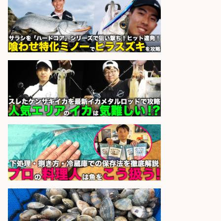
日払いOKで即日収入/製造スタッフ/
「堺市堺区」「時給1,600円」日払
いOK・入社祝金10万円/堺市堺区の
工場で自転車部品や釣り具の組立/
未経験歓迎/土日祝休みで年間休日
126日
パーソルファクトリーパートナ
会社名
ーズ株式会社
sponsored by 求人ボックス
さらに求人情報を見る