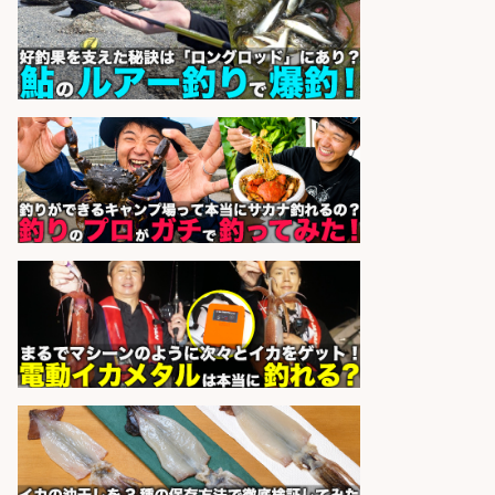
の若手スタッフ
サカナのハチベエ 矢場町店
会社名
sponsored by 求人ボックス
営業事務/「大津市」釣り具メーカ
ーの物流事務・営業アシスタント/
小野駅から徒歩6分/「時給1,300
円」/大型連休あり×残業なし×土日
祝休み/滋賀県
株式会社ホットスタッフ滋賀
会社名
sponsored by 求人ボックス
和食, 日本料理・懐石料理/店長・店
長候補/ライブ感が満載!魚の価値を
上げ、食とエンタメで地域を元気に!
店長候補募集