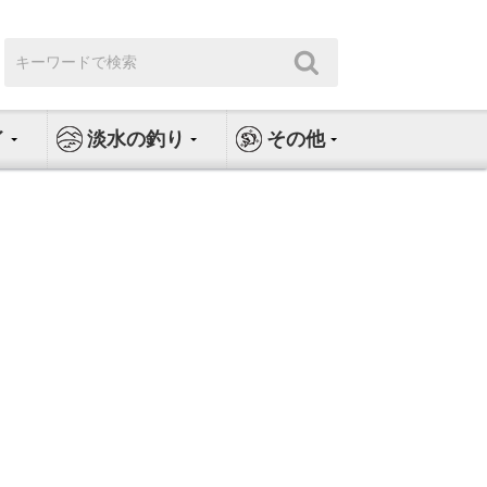
検
検
索:
索
イ
淡水の釣り
その他