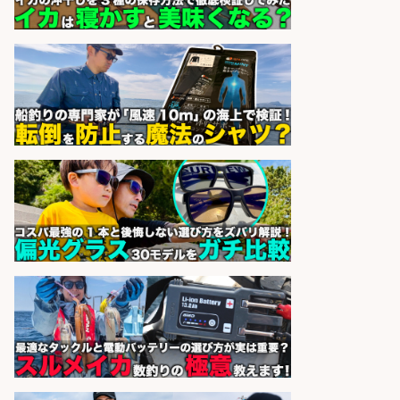
魚と肴 いとおかし 魚と肴 いとお
会社名
かし
sponsored by 求人ボックス
和食, 日本料理・懐石料理/店長・店
長候補/本物を知る大人の隠れ家!魚
の価値を上げ、地域を元気に!店長候
補募集
酒場あらかぶ 酒場あらかぶ
会社名
sponsored by 求人ボックス
日払いOKで即日収入/製造スタッフ/
「堺市堺区」「時給1,600円」入社
祝金10万円/自転車部品や釣り具の
組立/堺市堺区の工場/未経験歓迎
パーソルファクトリーパートナ
会社名
ーズ株式会社
sponsored by 求人ボックス