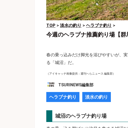
TOP
>
淡水の釣り
>
ヘラブナ釣り
>
今週のヘラブナ推薦釣り場【群
春の乗っ込みだけ脚光を浴びやすいが、実
る「城沼」だ。
（アイキャッチ画像提供：週刊へらニュース 編集部）
TSURINEWS編集部
ヘラブナ釣り
淡水の釣り
城沼のヘラブナ釣り場