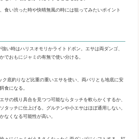
、食い渋った時や快晴無風の時には狙ってみたいポイント
。
れが強い時はハリスオモリかライトドボン。エサは両ダンゴ、
かでおもにジャミの有無で使い分ける。
ック底釣りなど比重の重いエサを使い、両バリとも地底に安
餌食になる。
エサの残り具合を見つつ可能ならタッチを軟らかくするか、
ソタッチに仕上げる。グルテンや小エサはほぼ通用しない。
かなくなる可能性が高い。
徐々にジャミがうるさくなったら両ダンゴにシフトする。打