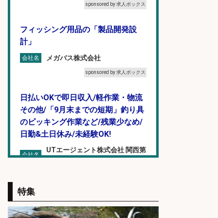
sponsored by 求人ボックス
フィッシング用品の「製品開発設
計」
メガバス株式会社
会社名
sponsored by 求人ボックス
日払いOKで即日収入/軽作業・物流
その他/「9月末までの短期」釣り具
のピッキング作業など/残業少なめ/
日勤&土日休み/未経験OK!
UTエージェント株式会社 関西第
会社名
二CU
sponsored by 求人ボックス
特集
和食, 居酒屋/調理見習い・調理補助/
新鮮な魚料理×おでんの和食居酒屋