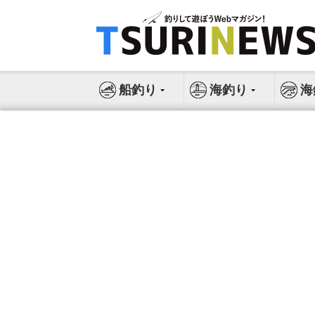
コ
ン
テ
ン
ツ
船釣り
海釣り
海
へ
ス
キ
ッ
プ