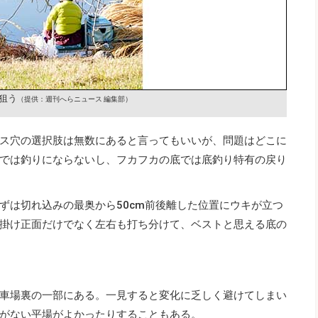
狙う
（提供：週刊へらニュース 編集部）
ス穴の選択肢は無数にあると言ってもいいが、問題はどこに
では釣りにならないし、フカフカの底では底釣り特有の戻り
ずは切れ込みの最奥から50cm前後離した位置にウキが立つ
掛け正面だけでなく左右も打ち分けて、ベストと思える底の
車場裏の一部にある。一見すると変化に乏しく避けてしまい
がない平場がよかったりすることもある。