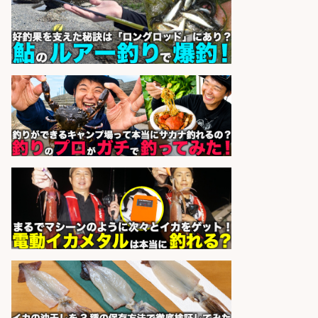
sponsored by 求人ボックス
釣り具などの出荷作業～～/工場/製
造
UTグループ株式会社
会社名
sponsored by 求人ボックス
ホールスタッフ/20代～30代が活躍
中/高時給/週3日～OK/お肉・お魚料
理のキッチンスタッフ@西武池袋/
東京都
株式会社ディンプル
会社名
sponsored by 求人ボックス
日払いOKで即日収入/キッチンスタ
ッフ/「神戸市灘区」お魚の加工や
お刺身の盛り付け/王子公園駅徒歩4