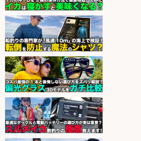
分のスーパー/未経験歓迎のシフト
制日勤/自転車・バイク通勤OK
パーソルファクトリーパートナ
会社名
ーズ株式会社
sponsored by 求人ボックス
大手釣り具メーカー 電動リールの機
械設計/NX/44万～
パーソル エクセル HRパートナ
会社名
ーズ株式会社
sponsored by 求人ボックス
レジカウンター/お釣りの計算不要
の簡単レジ 未経験も安心の研修あり
1日2h
オーケー株式会社
会社名
sponsored by 求人ボックス