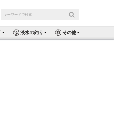
検
検
索:
索
イ
淡水の釣り
その他