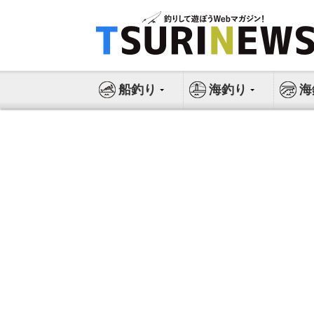
コ
ン
テ
ン
ツ
船釣り
海釣り
海
へ
ス
キ
ッ
プ