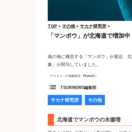
TOP
>
その他
>
サカナ研究所
>
「マンボウ」が北海道で増加中
南の海に棲息する「マンボウ」が最近、北
象」が関与していました。
（アイキャッチ画像提供：PhotoAC）
TSURINEWS編集部
サカナ研究所
その他
北海道でマンボウの水揚増