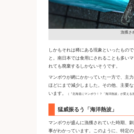
漁獲さ
しかもそれは稀にある現象といったもので
と。南日本では食用にされることも多いマ
れても廃棄するしかないそうです。
マンボウが網にかかっていた一方で、主力
ほどにまで減少しました。その他、主要な
います。
（『北海道にマンボウ！？「海洋熱波」が変える漁業』N
猛威振るう「海洋熱波」
マンボウが盛んに漁獲されていた時期、釧
事がわかっています。このように、特定の