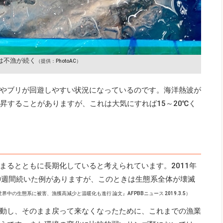
は不漁が続く
（提供：PhotoAC）
やブリが回遊しやすい状況になっているのです。海洋熱波が
昇することがありますが、これは大気にすれば15～20℃く
まるとともに長期化していると考えられています。2011年
0週間続いた例がありますが、このときは生態系全体が壊滅
界中の生態系に被害、漁獲高減少と温暖化も進行 論文』AFPBB
ニュース 2019.3.5）
動し、そのまま戻って来なくなったために、これまでの漁業