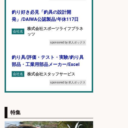
釣り好き必見「釣具の設計開
発」/DAIWA公認製品/年休117日
株式会社スポーツライフプラネ
会社名
ッツ
sponsored by 求人ボックス
釣り具/評価・テスト・実験/釣り具
部品・工業用部品メーカー/Excel
株式会社スタッフサービス
会社名
sponsored by 求人ボックス
配達/ドライバー/ドライバー補助 魚
の梱包 年齢経験不問/完全週休2日で
最低月収33万円保証
特集
株式会社ワイズ
会社名