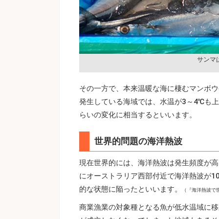
サンマ
その一方で、本来温暖な海に棲むマンボウ
発生している海域では、水温が3～4℃も上
らいの変化に相当するといいます。
世界的問題の海洋熱波
現在世界的には、海洋熱波は発生頻度が高
にオーストラリア西部付近で海洋熱波が1
的な状態に陥ったといいます。
（『海洋熱波で世
商業漁業の対象種となる魚が低水温域に移