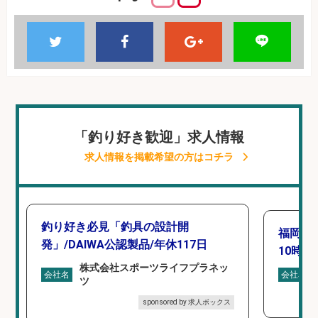
「釣り好き歓迎」求人情報
求人情報を掲載希望の方はコチラ
釣り好き必見「釣具の設計開
福岡「
発」/DAIWA公認製品/年休117日
10時間
株式会社スポーツライフプラネッ
会社名
会社名
ツ
sponsored by 求人ボックス