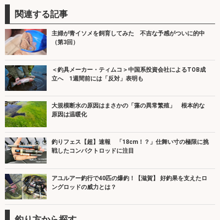
関連する記事
主婦が青イソメを飼育してみた 不吉な予感がついに的中
（第3回）
＜釣具メーカー・ティムコ＞中国系投資会社によるTOB成
立へ 1週間前には「反対」表明も
大規模断水の原因はまさかの「藻の異常繁殖」 根本的な
原因は温暖化
釣りフェス【超】速報 「18cm！？」仕舞い寸の極限に挑
戦したコンパクトロッドに注目
アユルアー釣行で40匹の爆釣！【滋賀】 好釣果を支えたロ
ングロッドの威力とは？
釣り方から探す