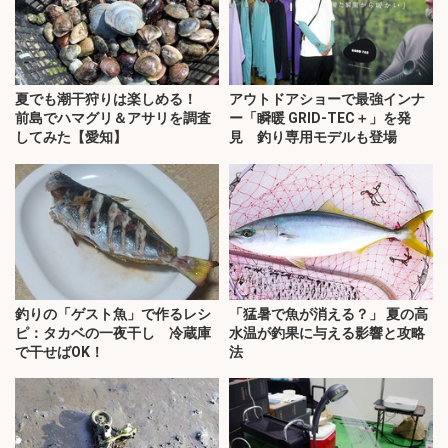
夏でも潮干狩りは楽しめる！
アウトドアショーで最強インナ
前島でハマグリ＆アサリを調査
ー「瞬暖 GRID-TEC＋」を発
してみた【愛知】
見 釣り専用モデルも登場
釣りの「ゲスト魚」で作るレシ
「猛暑で魚が消える？」 夏の高
ピ：タカベの一夜干し 冷蔵庫
水温が釣果に与える影響と攻略
で干せばOK！
法