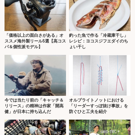
「価格以上の面白さがある」オ
釣った魚で作る「冷蔵庫干し」
ススメ海外製リール5選【高コス
レシピ：ヨコスジフエダイのち
パ＆個性派モデル】
ょい干し
今では当たり前の「キャッチ＆
オルブライトノットにおける
リリース」の精神は作家「開高
「リーダーすっぽ抜け事故」を
健」が日本に持ち込んだ
防ぐひと工夫を紹介