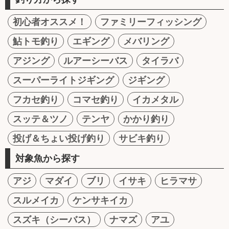
初心者オススメ！
ファミリーフィッシング
鮎トモ釣り
エギング
メバリング
アジング
ルアーシーバス
タイラバ
スーパーライトジギング
ジギング
フカセ釣り
コマセ釣り
イカメタル
スッテ＆ツノ
テンヤ
かかり釣り
投げ＆ちょい投げ釣り
サビキ釣り
対象魚から探す
アジ
マダイ
ブリ
イサキ
ヒラマサ
スルメイカ
ケンサキイカ
スズキ（シーバス）
ナマズ
アユ