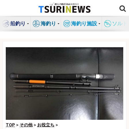
コ
ン
テ
船釣り
海釣り
海釣り施設
ソルト
ン
ツ
へ
ス
キ
ッ
プ
TOP
>
その他
>
お役立ち
>