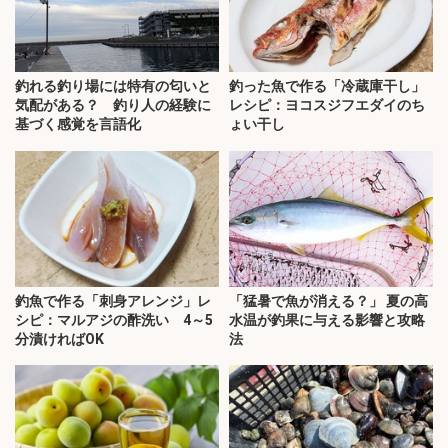
釣れる釣り場には特有の匂いと
釣った魚で作る「冷蔵庫干し」
気配がある？ 釣り人の経験に
レシピ：ヨコスジフエダイのち
基づく感覚を言語化
ょい干し
釣魚で作る「刺身アレンジ」レ
「猛暑で魚が消える？」 夏の高
シピ：マルアジの酢洗い 4～5
水温が釣果に与える影響と攻略
分漬ければOK
法