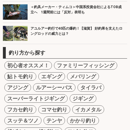
＜釣具メーカー・ティムコ＞中国系投資会社によるTOB成
立へ 1週間前には「反対」表明も
アユルアー釣行で40匹の爆釣！【滋賀】 好釣果を支えたロ
ングロッドの威力とは？
釣り方から探す
初心者オススメ！
ファミリーフィッシング
鮎トモ釣り
エギング
メバリング
アジング
ルアーシーバス
タイラバ
スーパーライトジギング
ジギング
フカセ釣り
コマセ釣り
イカメタル
スッテ＆ツノ
テンヤ
かかり釣り