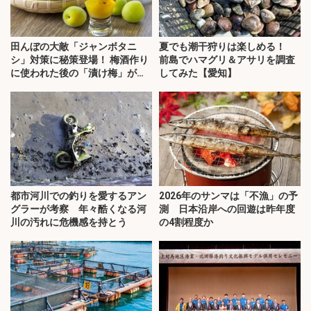
田んぼの大敵「ジャンボタニ
夏でも潮干狩りは楽しめる！
シ」対策に秘策登場！ 梅酒作り
前島でハマグリ＆アサリを調査
に使われた後の「漬け梅」が効
してみた【愛知】
く？
都市河川での釣りを愛するアン
2026年のサンマは「不漁」の予
グラーが考察 年々酷くなる河
測 日本沿岸への回遊は昨年度
川の汚れに危機感を持とう
の4割程度か