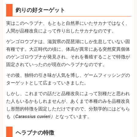
釣りの好ターゲット
実はこのヘラブナ、もともと自然界にいたサカナではなく、
人間が品種改良によって作り出したサカナなのです。
ゲンゴロウブナは、滋賀県の琵琶湖にしか生息していない固
有種です。大正時代の頃に、体高が異常にある突然変異個体
のゲンゴロウブナが発見され、それを養殖することで特徴が
固定されていったのが現在のヘラブナなのです。
その後、独特の引き味が人気を博し、ゲームフィッシングの
ターゲットとして広まっていきました。
しかし、これまでの話だと品種改良によって別種だと思われ
た人もいるかもしれませんが、あくまで本種のみを品種改良
し形態的特徴を固定しただけですので、分類学的にはどちら
も（
Carassius cuvieri）
となっています。
ヘラブナの特徴