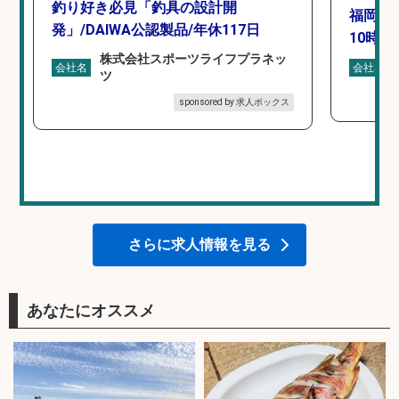
釣り好き必見「釣具の設計開
福岡「
発」/DAIWA公認製品/年休117日
10時間
株式会社スポーツライフプラネッ
会社名
会社名
ツ
sponsored by 求人ボックス
さらに求人情報を見る
あなたにオススメ