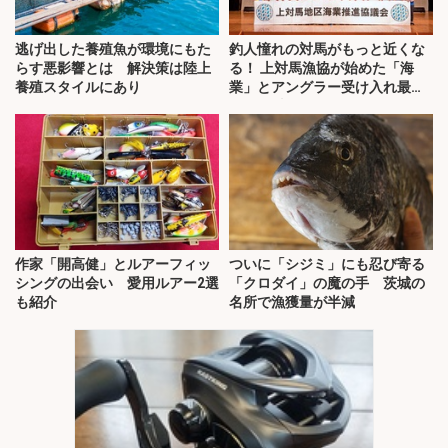
逃げ出した養殖魚が環境にもた
釣人憧れの対馬がもっと近くな
らす悪影響とは 解決策は陸上
る！ 上対馬漁協が始めた「海
養殖スタイルにあり
業」とアングラー受け入れ最前
線を取材
作家「開高健」とルアーフィッ
ついに「シジミ」にも忍び寄る
シングの出会い 愛用ルアー2選
「クロダイ」の魔の手 茨城の
も紹介
名所で漁獲量が半減