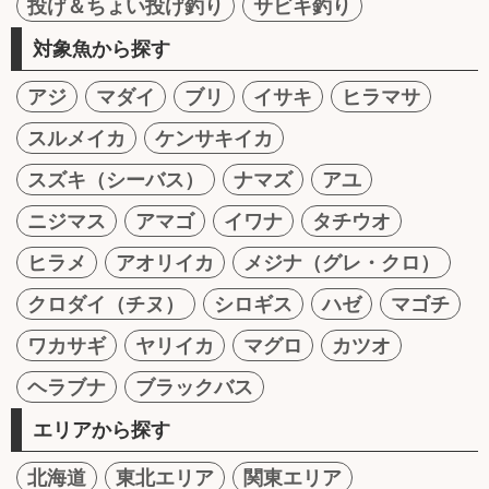
投げ＆ちょい投げ釣り
サビキ釣り
対象魚から探す
アジ
マダイ
ブリ
イサキ
ヒラマサ
スルメイカ
ケンサキイカ
スズキ（シーバス）
ナマズ
アユ
ニジマス
アマゴ
イワナ
タチウオ
ヒラメ
アオリイカ
メジナ（グレ・クロ）
クロダイ（チヌ）
シロギス
ハゼ
マゴチ
ワカサギ
ヤリイカ
マグロ
カツオ
ヘラブナ
ブラックバス
エリアから探す
北海道
東北エリア
関東エリア