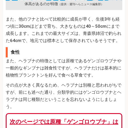
体高があるのが特徴
（提供：週刊へらニュース編集部）
また、他のフナと比べて比較的に成長が早く、生後3年も経
つ頃に30cmほどまで育ち、大きなものは40～50cmにまで
成長します。これまでの最大サイズは、青森県姉沼で釣られ
た64cmで、地元では標本として保存されているそうです。
食性
また、ヘラブナの特徴としては原種であるゲンゴロウブナや
一般的なギンブナは雑食性ですが、ヘラブナだけは基本的に
植物性プランクトンを好んで食べる草食です。
その点が大きく異なるため、ヘラブナは別種と思われがちで
すが、前にも述べた通り、分類学的にはゲンゴロウブナとヘ
ラブナは同じ種類だということを忘れないようにしましょ
う。
次のページでは原種「ゲンゴロウブナ」は