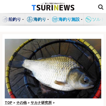
コ
ン
テ
船釣り
海釣り
海釣り施設
ソルト
ン
ツ
へ
ス
キ
ッ
プ
TOP
>
その他
>
サカナ研究所
>