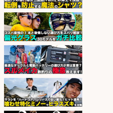
営業事務/「大津市」釣り具メーカ
ーの物流事務・営業アシスタント/
小野駅から徒歩6分/「時給1,300
円」/大型連休あり×残業なし×土日
祝休み/滋賀県
株式会社ホットスタッフ滋賀
会社名
sponsored by 求人ボックス
釣り好き必見「釣具の設計開
発」/DAIWA公認製品/年休117日
株式会社スポーツライフプラネ
会社名
ッツ
sponsored by 求人ボックス
さらに求人情報を見る