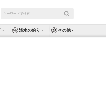
検
検
索:
索
イ
淡水の釣り
その他