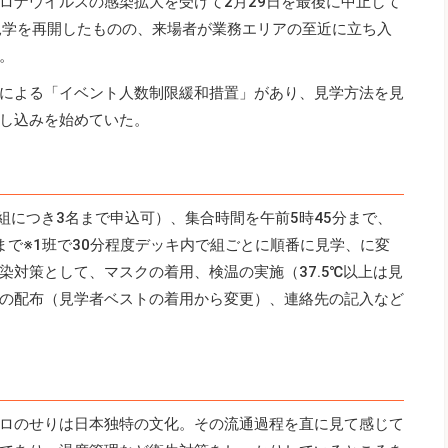
ロナウイルスの感染拡大を受けて2月29日を最後に中止して
見学を再開したものの、来場者が業務エリアの至近に立ち入
。
による「イベント人数制限緩和措置」があり、見学方法を見
申し込みを始めていた。
組につき3名まで申込可）、集合時間を午前5時45分まで、
分まで※1班で30分程度デッキ内で組ごとに順番に見学、に変
染対策として、マスクの着用、検温の実施（37.5℃以上は見
の配布（見学者ベストの着用から変更）、連絡先の記入など
ロのせりは日本独特の文化。その流通過程を直に見て感じて