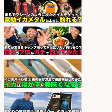
釣り具などの出荷作業～～/工場/製
造
UTグループ株式会社
会社名
sponsored by 求人ボックス
釣り好きを活かす「法人営業」/提
案型ルート営業/直行直帰OK
株式会社スポーツライフプラネ
会社名
ッツ
sponsored by 求人ボックス
釣り具メーカーでの釣り竿の販売促
進業務
株式会社天龍
会社名
sponsored by 求人ボックス