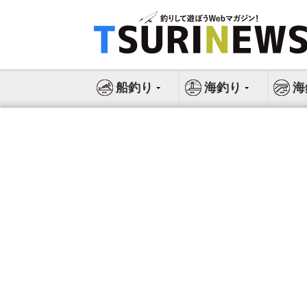
コ
ン
テ
ン
ツ
船釣り
海釣り
海
へ
ス
キ
ッ
プ