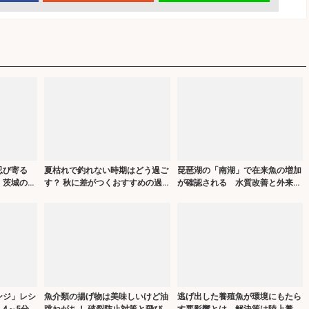
忍び寄る
夏枯れで釣れない時期はどう過ご
琵琶湖の「南湖」で在来魚の増加
 茨城の名
す？ 秋に差がつくおすすめの過
が確認される 水質改善と外来生
ごし方3選
物の駆除が奏功か
ンジ」レシ
魚介類の揚げ物は美味しいけど油
逃げ出した養殖魚が環境にもたら