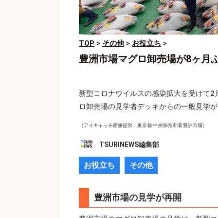
TOP
>
その他
>
お役立ち
>
豊洲市場マグロ卸売場が8ヶ月
新型コロナウイルスの感染拡大を受けて2
ロ卸売場の見学者デッキからの一般見学が
（アイキャッチ画像提供：東京都 中央卸売市場 豊洲市場）
TSURINEWS編集部
お役立ち
その他
豊洲市場の見学が再開