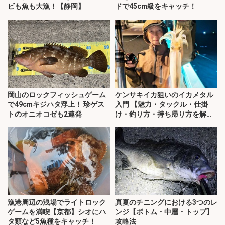
ビも魚も大漁！【静岡】
ドで45cm級をキャッチ！
岡山のロックフィッシュゲーム
ケンサキイカ狙いのイカメタル
で49cmキジハタ浮上！ 珍ゲス
入門 【魅力・タックル・仕掛
トのオニオコゼも2連発
け・釣り方・持ち帰り方を解
説】
漁港周辺の浅場でライトロック
真夏のチニングにおける3つのレ
ゲームを満喫【京都】シオにハ
ンジ【ボトム・中層・トップ】
タ類など5魚種をキャッチ！
攻略法