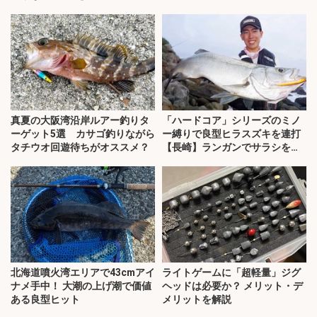
真夏の大阪湾沿岸ルアー釣りタ
「ハードコア」シリーズのミノ
ーゲット5選 カサゴ釣りながら
ー縛りで良型ヒラスズキを連打
タチウオ回遊待ちがオススメ？
【長崎】ランガンでサラシを攻
略！
北海道噴火湾エリアで43cmアイ
ライトゲームに「超軽量」ジグ
ナメ手中！ 大潮の上げ潮で価値
ヘッドは必要か？ メリット・デ
ある良型ヒット
メリットを解説