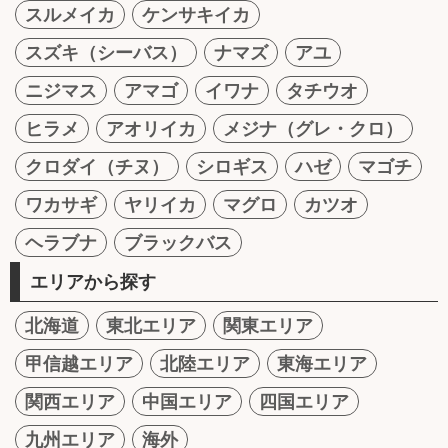
スルメイカ
ケンサキイカ
スズキ（シーバス）
ナマズ
アユ
ニジマス
アマゴ
イワナ
タチウオ
ヒラメ
アオリイカ
メジナ（グレ・クロ）
クロダイ（チヌ）
シロギス
ハゼ
マゴチ
ワカサギ
ヤリイカ
マグロ
カツオ
ヘラブナ
ブラックバス
エリアから探す
北海道
東北エリア
関東エリア
甲信越エリア
北陸エリア
東海エリア
関西エリア
中国エリア
四国エリア
九州エリア
海外