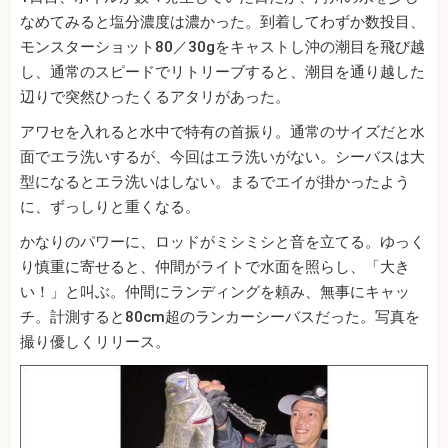
なめてみると塩分濃度は濃かった。到着してわずか数投目、
モンスターショット80／30gをキャストし沖の潮目を飛び越
し、通常のスピードでリトリーブすると、潮目を通り越した
辺りで突然ひったくるアタリがあった。
アワセを入れると水中で特有の首振り。通常のサイズだと水
面でエラ洗いするが、今回はエラ洗いがない。シーバスは大
型になるとエラ洗いはしない。まるでエイが掛かったよう
に、ずっしりと重くなる。
かなりのパワーに、ロッドがミシミシと音を立てる。ゆっく
り慎重に寄せると、仲間がライトで水面を照らし、「大き
い！」と叫ぶ。仲間にランディングを頼み、無事にキャッ
チ。計測すると80cm超のランカーシーバスだった。写真を
撮り優しくリリース。