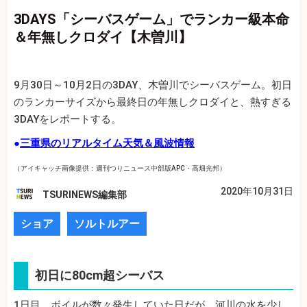
3DAYS「シーバスゲーム」でランカー級本命
＆年無しクロダイ【木曽川】
9月30日～10月2日の3DAY、木曽川でシーバスゲーム。初日
のランカーサイズから最終日の年無しクロダイと、熱すぎる
3DAYをレポートする。
●
三重県のリアルタイム天気＆風波情報
（アイキャッチ画像提供：週刊つりニュース中部版APC・高畑光邦）
2020年10月31日
TSURINEWS編集部
ショア
ソルトルアー
初日に80cm超シーバス
1日目、ボイルが数々発生していた日だが、河川の水を少し