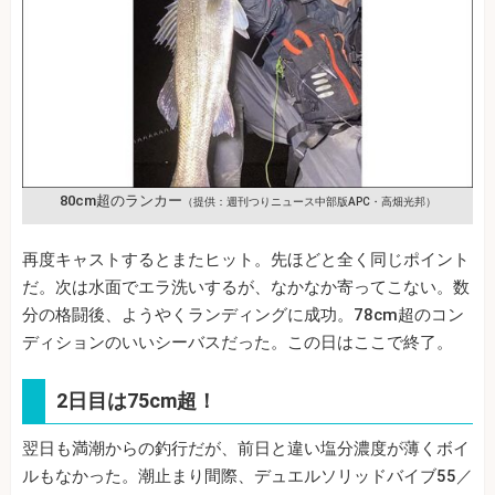
80cm超のランカー
（提供：週刊つりニュース中部版APC・高畑光邦）
再度キャストするとまたヒット。先ほどと全く同じポイント
だ。次は水面でエラ洗いするが、なかなか寄ってこない。数
分の格闘後、ようやくランディングに成功。78cm超のコン
ディションのいいシーバスだった。この日はここで終了。
2日目は75cm超！
翌日も満潮からの釣行だが、前日と違い塩分濃度が薄くボイ
ルもなかった。潮止まり間際、デュエルソリッドバイブ55／