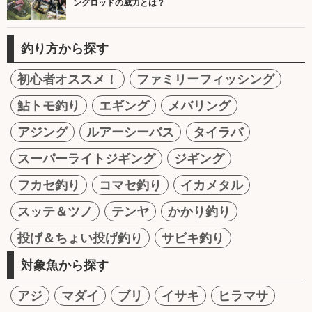
ングロッドの威力とは？
釣り方から探す
初心者オススメ！
ファミリーフィッシング
鮎トモ釣り
エギング
メバリング
アジング
ルアーシーバス
タイラバ
スーパーライトジギング
ジギング
フカセ釣り
コマセ釣り
イカメタル
スッテ＆ツノ
テンヤ
かかり釣り
投げ＆ちょい投げ釣り
サビキ釣り
対象魚から探す
アジ
マダイ
ブリ
イサキ
ヒラマサ