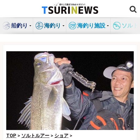
コ
ン
テ
船釣り
海釣り
海釣り施設
ソルト
ン
ツ
へ
ス
キ
ッ
プ
TOP
>
ソルトルアー
>
ショア
>