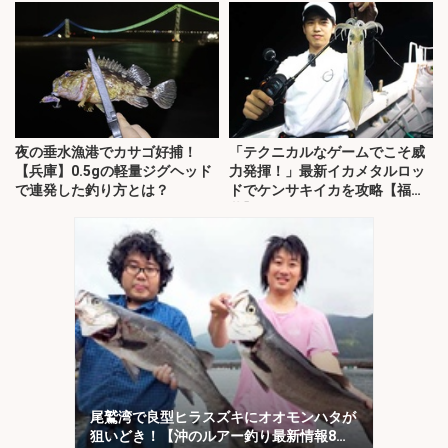
夜の垂水漁港でカサゴ好捕！
「テクニカルなゲームでこそ威
【兵庫】0.5gの軽量ジグヘッド
力発揮！」最新イカメタルロッ
で連発した釣り方とは？
ドでケンサキイカを攻略【福
井】
尾鷲湾で良型ヒラスズキにオオモンハタが
狙いどき！【沖のルアー釣り最新情報8