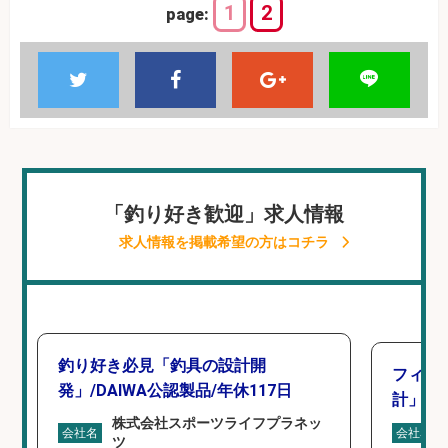
1
2
page:
「釣り好き歓迎」求人情報
求人情報を掲載希望の方はコチラ
釣り好き必見「釣具の設計開
フィッ
発」/DAIWA公認製品/年休117日
計」
株式会社スポーツライフプラネッ
会社名
会社名
ツ