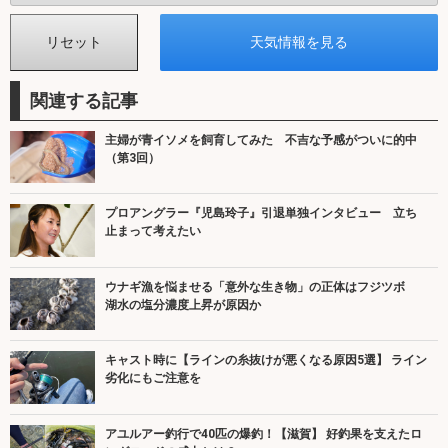
関連する記事
主婦が青イソメを飼育してみた 不吉な予感がついに的中
（第3回）
プロアングラー『児島玲子』引退単独インタビュー 立ち
止まって考えたい
ウナギ漁を悩ませる「意外な生き物」の正体はフジツボ
湖水の塩分濃度上昇が原因か
キャスト時に【ラインの糸抜けが悪くなる原因5選】 ライン
劣化にもご注意を
アユルアー釣行で40匹の爆釣！【滋賀】 好釣果を支えたロ