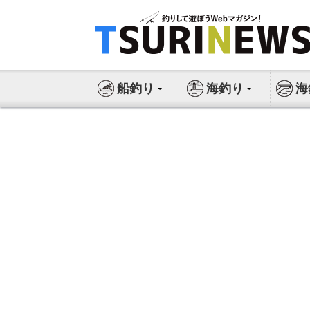
コ
ン
テ
ン
ツ
船釣り
海釣り
海
へ
ス
キ
ッ
プ