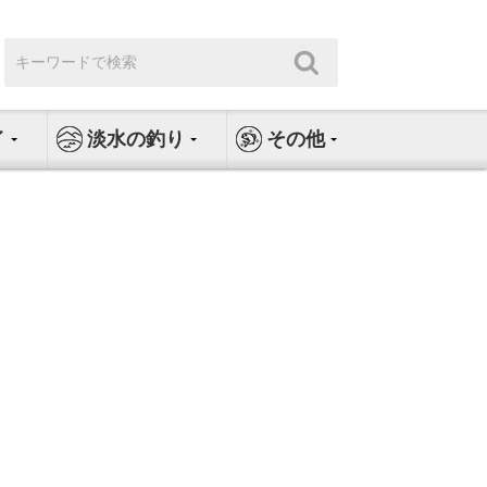
検
検
索:
索
イ
淡水の釣り
その他