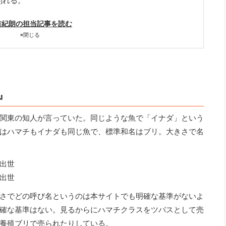
釣れる。
吉紀朗の担当記事を読む
×
閉じる
』
関東の知人が言っていた。同じような魚で「イナダ」という
はハマチもイナダも同じ魚で、標準和名はブリ。大きさで名
出世
出世
さでどの呼び名というのは本サイトでも明確な基準がないよ
確な基準はない。見るからにハマチクラスをツバスとして売
養殖ブリで売られたりしている。