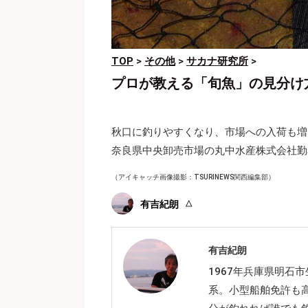
TOP
>
その他
>
サカナ研究所
>
プロが教える「旬魚」の見分け
秋口に釣りやすくなり、市場への入荷も増
奈良県中央卸売市場の丸中水産株式会社勤
（アイキャッチ画像撮影：TSURINEWS関西編集部）
有吉紀朗
有吉紀朗
1967年兵庫県明石
系。小型船舶免許も