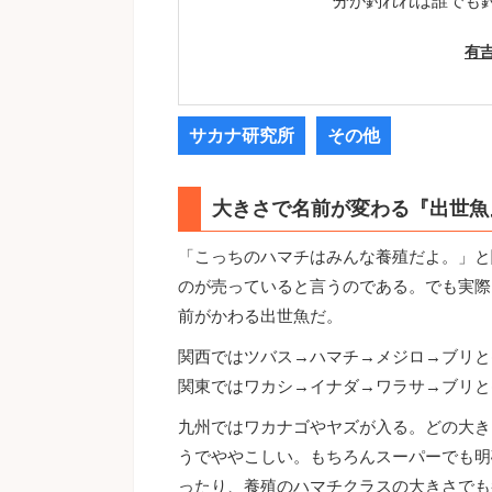
分が釣れれば誰でも
有
サカナ研究所
その他
大きさで名前が変わる『出世魚
「こっちのハマチはみんな養殖だよ。」と
のが売っていると言うのである。でも実際
前がかわる出世魚だ。
関西ではツバス→ハマチ→メジロ→ブリと
関東ではワカシ→イナダ→ワラサ→ブリと
九州ではワカナゴやヤズが入る。どの大き
うでややこしい。もちろんスーパーでも明
ったり、養殖のハマチクラスの大きさでも