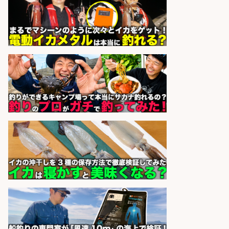
株式会社天龍
会社名
sponsored by 求人ボックス
魚の「バイヤー」貴方の目利きでヒ
ットを生む、裁量バイヤー募集
株式会社コムライン
会社名
sponsored by 求人ボックス
福岡/未経験歓迎「ルート営業」/釣
り好き歓迎/インセンティブ
広松久水産株式会社
会社名
sponsored by 求人ボックス
製造「組立・加工」/釣り具部品の
製造企業にてNC旋盤加工機の操作
日勤寮完備