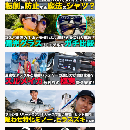
フジアルテ株式会社
会社名
sponsored by 求人ボックス
和食, 居酒屋/キッチンスタッフ/天草
の魚と馬刺しの店 キッチンスタッフ
正社員募集
天草の魚と馬刺しの店 魚粋 天草
会社名
の魚と馬刺しの店 魚粋
sponsored by 求人ボックス
和食, 日本料理・懐石料理/店長・店
長候補/ライブ感が満載!魚の価値を
上げ、食とエンタメで地域を元気に!
店長候補募集
魚と肴 いとおかし 魚と肴 いとお
会社名
かし
sponsored by 求人ボックス