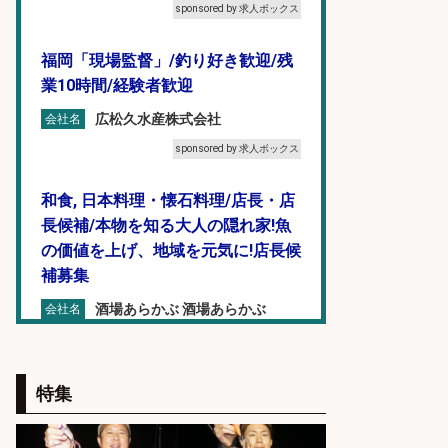
sponsored by 求人ボックス
福岡「現場監督」/釣り好き歓迎/残
業10時間/経験者歓迎
広松久水産株式会社
会社名
sponsored by 求人ボックス
和食, 日本料理・懐石料理/店長・店
長候補/本物を知る大人の隠れ家!魚
の価値を上げ、地域を元気に!店長候
補募集
酒場あらかぶ 酒場あらかぶ
会社名
sponsored by 求人ボックス
未経験歓迎/釣り具メーカーでのル
特集
ート営業/釣りや釣具などの知識必
須/残業なし