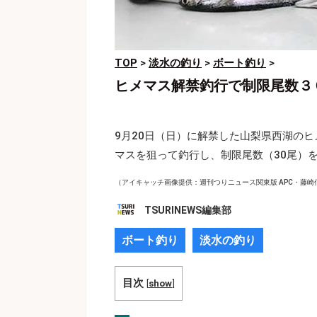
TOP
>
淡水の釣り
>
ボート釣り
>
ヒメマス解禁釣行で制限尾数３
9月20日（日）に解禁した山梨県西湖のヒ
マスを狙って釣行し、制限尾数（30尾）
（アイキャッチ画像提供：
週刊つりニュース関東版 APC・藤崎
TSURINEWS編集部
ボート釣り
淡水の釣り
目次
[
show
]