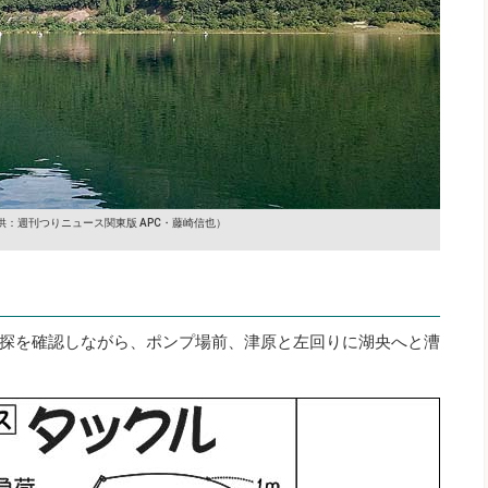
供：週刊つりニュース関東版 APC・藤崎信也）
探を確認しながら、ポンプ場前、津原と左回りに湖央へと漕