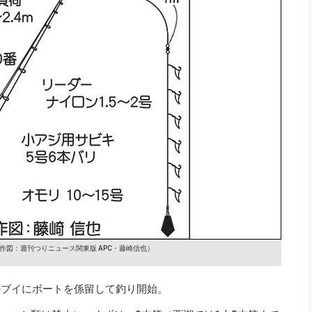
作図：週刊つりニュース関東版 APC・藤崎信也）
のブイにボートを係留して釣り開始。