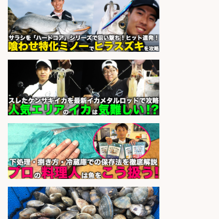
「堺市堺区」「時給1,600円」日払
いOK・入社祝金10万円/堺市堺区の
工場で自転車部品や釣り具の組立/
未経験歓迎/土日祝休みで年間休日
126日
パーソルファクトリーパートナ
会社名
ーズ株式会社
sponsored by 求人ボックス
さらに求人情報を見る