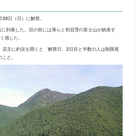
月20日（日）に解禁。
ト店に到着した。目の前には薄らと初冠雪の富士山が鎮座す
寒く感じた。
。店主に釣況を聞くと「解禁日、2日目と半数の人は制限尾
のこと。