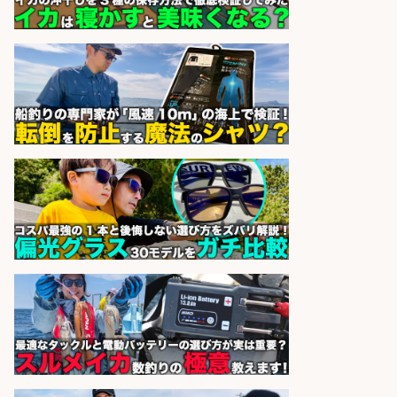
株式会社ホットスタッフ滋賀
会社名
sponsored by 求人ボックス
精肉・青果・鮮魚販売/志布志市で
お魚のカットや商品の陳列業務/時
間選べる×未経験歓迎×残業少なめ/
鹿児島県/志布志市
株式会社ホットスタッフ鹿児島
会社名
sponsored by 求人ボックス
倉庫での釣り用品の軽作業スタッ
フ/未経験歓迎/交通費支給/制服貸
与/正社員登用あり
株式会社REnista
会社名
sponsored by 求人ボックス
日払いOKで即日収入/製造スタッフ/