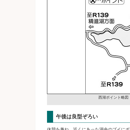
西湖ポイント略図
午後は良型ぞろい
休憩を兼ね、近くにあった湖央のブイにボ