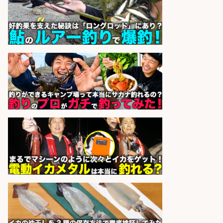
経験歓迎×残業少なめ/鹿児島県/志
布志市
株式会社ホットスタッフ鹿児島
会社名
sponsored by 求人ボックス
営業事務/釣り具メーカーでの営業
アシスタントのお仕事/残業なし/即
日勤務可/営業事務/軽作業
株式会社パソナ
会社名
sponsored by 求人ボックス
営業事務/「大津市」釣り具メーカ
ーの物流事務・営業アシスタント/
小野駅から徒歩6分/「時給1,300
円」/大型連休あり×残業なし×土日
祝休み/滋賀県