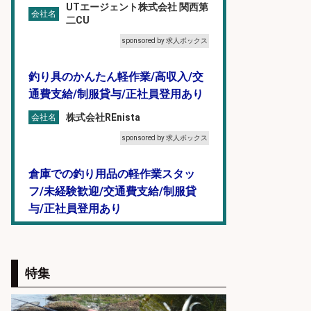
UTエージェント株式会社 関西第
会社名
二CU
sponsored by 求人ボックス
釣り具のかんたん軽作業/高収入/交
通費支給/制服貸与/正社員登用あり
株式会社REnista
会社名
sponsored by 求人ボックス
倉庫での釣り用品の軽作業スタッ
フ/未経験歓迎/交通費支給/制服貸
与/正社員登用あり
株式会社REnista
会社名
sponsored by 求人ボックス
特集
精肉・青果・鮮魚販売/お魚のカッ
トや商品の陳列業務/時間選べる×未