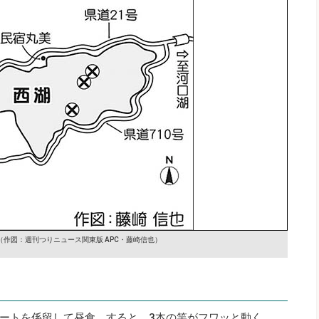
（作図：週刊つりニュース関東版 APC・藤崎信也）
ートを係留して昼食。すると、3本の竿がフワッと動く。