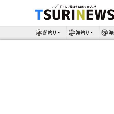
コ
ン
テ
ン
ツ
船釣り
海釣り
海
へ
ス
キ
ッ
プ