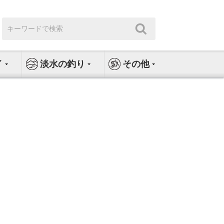
検
検
索:
索
イ
淡水の釣り
その他