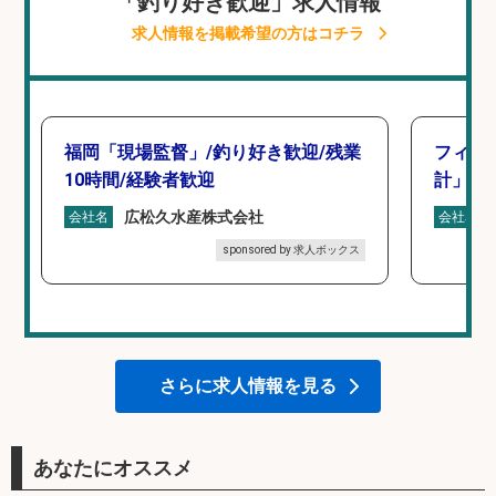
「釣り好き歓迎」求人情報
求人情報を掲載希望の方はコチラ
福岡「現場監督」/釣り好き歓迎/残業
フィッ
10時間/経験者歓迎
計」
広松久水産株式会社
会社名
会社名
sponsored by 求人ボックス
さらに求人情報を見る
あなたにオススメ