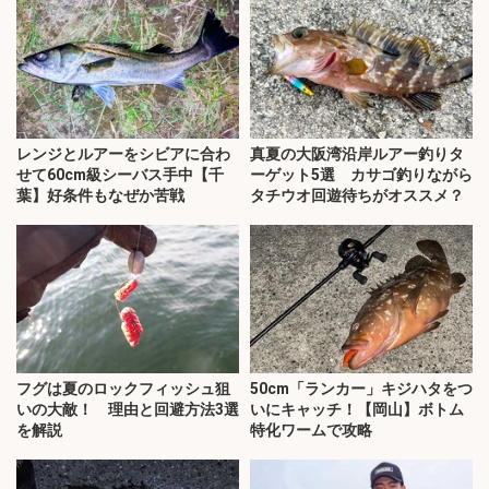
レンジとルアーをシビアに合わ
真夏の大阪湾沿岸ルアー釣りタ
せて60cm級シーバス手中【千
ーゲット5選 カサゴ釣りながら
葉】好条件もなぜか苦戦
タチウオ回遊待ちがオススメ？
フグは夏のロックフィッシュ狙
50cm「ランカー」キジハタをつ
いの大敵！ 理由と回避方法3選
いにキャッチ！【岡山】ボトム
を解説
特化ワームで攻略