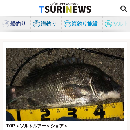
コ
ン
テ
船釣り
海釣り
海釣り施設
ソルト
ン
ツ
へ
ス
キ
ッ
プ
TOP
>
ソルトルアー
>
ショア
>