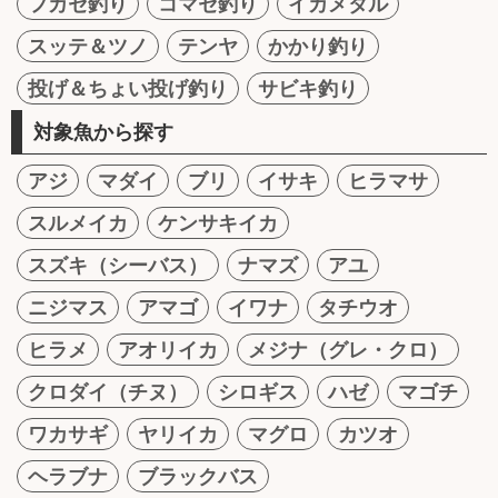
フカセ釣り
コマセ釣り
イカメタル
スッテ＆ツノ
テンヤ
かかり釣り
投げ＆ちょい投げ釣り
サビキ釣り
対象魚から探す
アジ
マダイ
ブリ
イサキ
ヒラマサ
スルメイカ
ケンサキイカ
スズキ（シーバス）
ナマズ
アユ
ニジマス
アマゴ
イワナ
タチウオ
ヒラメ
アオリイカ
メジナ（グレ・クロ）
クロダイ（チヌ）
シロギス
ハゼ
マゴチ
ワカサギ
ヤリイカ
マグロ
カツオ
ヘラブナ
ブラックバス