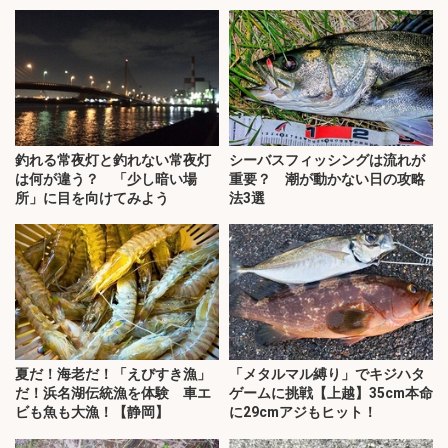
釣れる常夜灯と釣れない常夜灯
シーバスフィッシングは流れが
は何が違う？ 「少し暗い場
重要？ 潮が動かない日の攻略
所」に目を向けてみよう
法3選
夏だ！海老だ！「えびすき漁」
「メタルマル縛り」でキジハタ
だ！浜名湖伝統漁を体験 車エ
ゲームに挑戦【上越】35cm本命
ビも魚も大漁！【静岡】
に29cmアジもヒット！