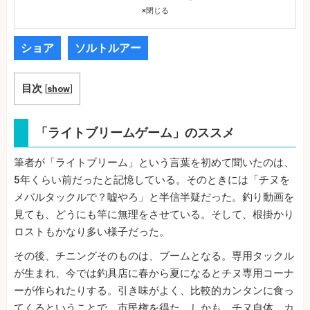
×
閉じる
ショア
ソルトルアー
目次
[
show
]
「ライトブリームゲーム」のススメ
筆者が「ライトブリーム」という言葉を初めて聞いたのは、
5年くらい前だったと記憶している。そのときには「チヌを
メバルタックルで？嘘やろ」と半信半疑だった。釣り動画を
見ても、どうにも竿に無理をさせている。そして、根掛かり
ロストもかなり多い様子だった。
その後、チニングそのものは、ブームとなる。専用タックル
が生まれ、今では釣具店に春から夏になるとチヌ専用コーナ
ーが作られたりする。引き味がよく、比較的カンタンに食っ
てくるということで、市民権を得た。しかも、チヌ自体、カ