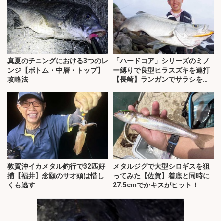
真夏のチニングにおける3つのレ
「ハードコア」シリーズのミノ
ンジ【ボトム・中層・トップ】
ー縛りで良型ヒラスズキを連打
攻略法
【長崎】ランガンでサラシを攻
略！
敦賀沖イカメタル釣行で32匹好
メタルジグで大型シロギスを狙
捕【福井】念願のサオ頭は惜し
ってみた【佐賀】着底と同時に
くも逃す
27.5cmでかキスがヒット！