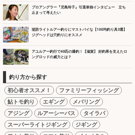
プロアングラー『児島玲子』引退単独インタビュー 立ち
止まって考えたい
堤防ライトルアー釣りにマストバイな【100均釣り具3選】
ジグヘッドは穴釣りにオススメ
アユルアー釣行で40匹の爆釣！【滋賀】 好釣果を支えたロ
ングロッドの威力とは？
釣り方から探す
初心者オススメ！
ファミリーフィッシング
鮎トモ釣り
エギング
メバリング
アジング
ルアーシーバス
タイラバ
スーパーライトジギング
ジギング