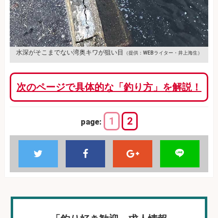
水深がそこまでない湾奥キワが狙い目
（提供：WEBライター・井上海生）
次のページで具体的な「釣り方」を解説！
1
2
page: