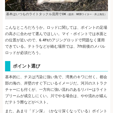
基本はいつものライトタックル流用でOK
（提供：WEBライター・井上海生）
こんなところだろうか。ロッドに関しては、ポイントの足場
の高さに合わせて選んでほしい。マイ・ポイントでは水面と
の位置が近いので、6.4ftのアジングロッドで問題なく運用
できている。テトラなどが絡む場所では、7ft前後のメバル
ロッドが必須だろう。
ポイント選び
基本的に、チヌは汚染に強い魚で、湾奥のキワに付く。都会
部の海の、岸壁のすぐ下にいるイメージだ。河川のストラク
チャーにも付くが、一方向に強い流れのあるリバーはライト
ブリームが成立しにくい。川でやる場合は、やや流れが緩ん
だテトラ際などがベスト。
また、あまり「ドン深」（かなり深くなっている）ポイント