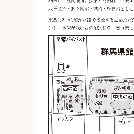
利根川、渡良瀬川に挟まれた館林・邑楽エ
八重笠沼・多々良沼・城沼・板倉沼ととも
東西に3つの沼が水路で接続する近藤沼だ
ント。水深が浅い西の沼は初冬～春（乗っ