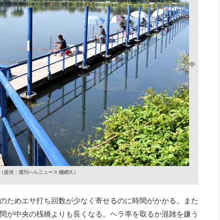
中
（提供：週刊へらニュース 棚網久）
のためエサ打ち回数が少なく寄せるのに時間がかかる。また
間が中央の桟橋よりも長くなる。ヘラ率を取るか混雑を嫌う