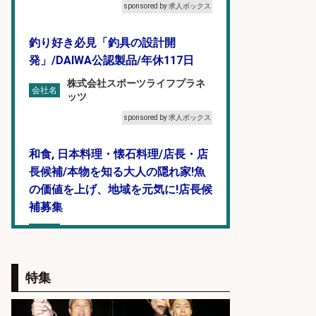
sponsored by 求人ボックス
釣り好き必見「釣具の設計開
発」/DAIWA公認製品/年休117日
株式会社スポーツライフプラネ
会社名
ッツ
sponsored by 求人ボックス
和食, 日本料理・懐石料理/店長・店
長候補/本物を知る大人の隠れ家!魚
の価値を上げ、地域を元気に!店長候
補募集
酒場あらかぶ 酒場あらかぶ
会社名
sponsored by 求人ボックス
特集
福岡/未経験歓迎「ルート営業」/釣
り好き歓迎/インセンティブ