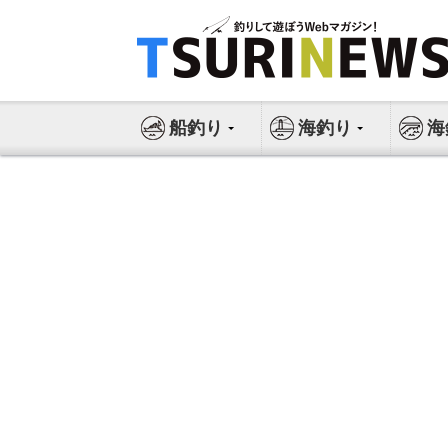
コ
ン
テ
ン
ツ
船釣り
海釣り
海
へ
ス
キ
ッ
プ