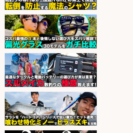
サカナのハチベエ 矢場町店
会社名
sponsored by 求人ボックス
精肉・青果・鮮魚販売/「志布志
市」お魚のカットや商品の陳列業
務/「時給1,150円〜」/時間選べる×
未経験歓迎×残業少なめ/鹿児島県/
志布志市
株式会社ホットスタッフ鹿児島
会社名
sponsored by 求人ボックス
レジ打ち/日払いOK/おさかなの三枚
おろし/新潟県/小千谷市
株式会社G&G
会社名
sponsored by 求人ボックス