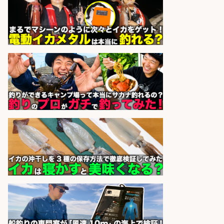
広松久水産株式会社
会社名
sponsored by 求人ボックス
福岡「現場監督」/釣り好き歓迎/残
業10時間/経験者歓迎
広松久水産株式会社
会社名
sponsored by 求人ボックス
宮崎/魚や漁業に関わる現場・事務
の「総合職」 未経験可
宮崎県漁業協同組合連合会
会社名
sponsored by 求人ボックス
和食, 居酒屋/調理見習い・調理補助/
新鮮な魚料理×おでんの和食居酒屋
の若手スタッフ