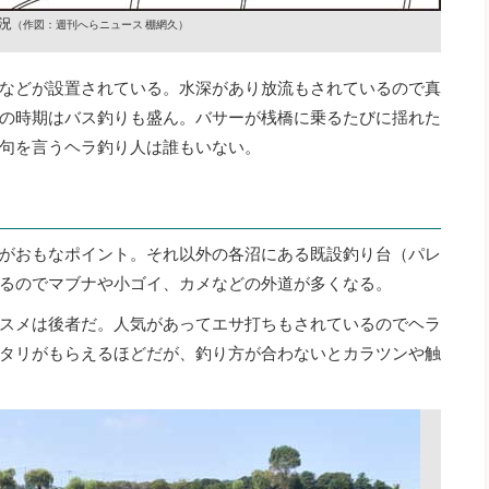
況
（作図：週刊へらニュース 棚網久）
などが設置されている。水深があり放流もされているので真
の時期はバス釣りも盛ん。バサーが桟橋に乗るたびに揺れた
句を言うヘラ釣り人は誰もいない。
がおもなポイント。それ以外の各沼にある既設釣り台（パレ
るのでマブナや小ゴイ、カメなどの外道が多くなる。
スメは後者だ。人気があってエサ打ちもされているのでヘラ
タリがもらえるほどだが、釣り方が合わないとカラツンや触