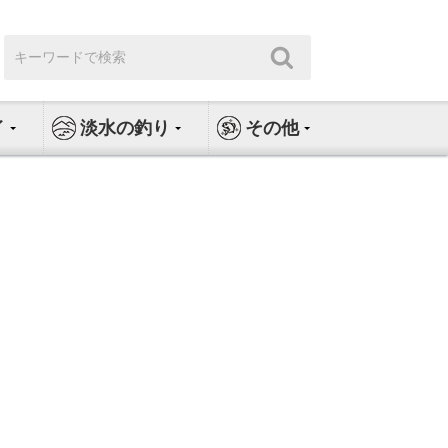
検
検
索:
索
イ
淡水の釣り
その他