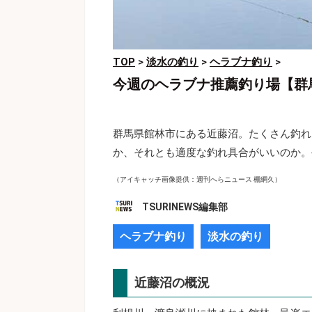
TOP
>
淡水の釣り
>
ヘラブナ釣り
>
今週のヘラブナ推薦釣り場【群
群馬県館林市にある近藤沼。たくさん釣れ
か、それとも適度な釣れ具合がいいのか。
（アイキャッチ画像提供：週刊へらニュース 棚網久）
TSURINEWS編集部
ヘラブナ釣り
淡水の釣り
近藤沼の概況