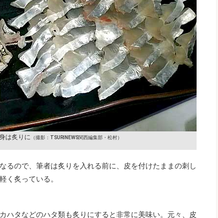
身は炙りに
（撮影：TSURINEWS関西編集部・松村）
なるので、筆者は炙りを入れる前に、皮を付けたままの刺し
軽く炙っている。
カハタなどのハタ類も炙りにすると非常に美味い。元々、皮