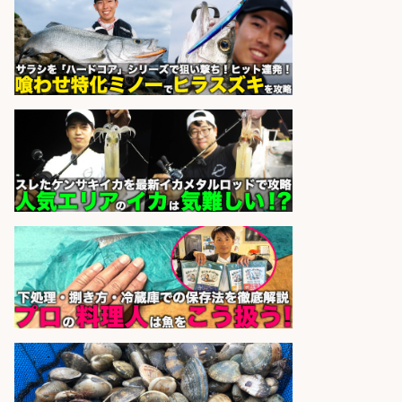
OK×未経験歓迎×残業少なめ/広島県
株式会社ホットスタッフ五日市
会社名
sponsored by 求人ボックス
販売スタッフ/「未経験歓迎」魚を
捌く作業なし!イオン食品売場スタッ
フ募集/東京都/目黒区
イオンスタイル碑文谷店
会社名
sponsored by 求人ボックス
さらに求人情報を見る