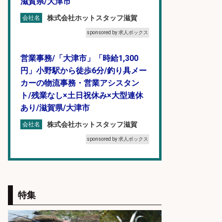
滋賀県/大津市
株式会社ホットスタッフ滋賀
会社名
sponsored by 求人ボックス
営業事務/「大津市」「時給1,300
円」小野駅から徒歩6分/釣り具メー
カーの物流事務・営業アシスタン
ト/残業なし×土日祝休み×大型連休
あり/滋賀県/大津市
株式会社ホットスタッフ滋賀
会社名
sponsored by 求人ボックス
日払いOKで即日収入/製造スタッフ/
「広島市佐伯区」お魚のパック詰め
や品出し業務/広島市佐伯区内/「時
特集
給1,200円」日払い可/残業少なめ×
週4日〜OK×車通勤OK