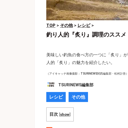
TOP
>
その他
>
レシピ
>
釣り人的『炙り』調理のススメ
美味しい釣魚の食べ方の一つに「炙り」が
人的「炙り」の魅力を紹介したい。
（アイキャッチ画像撮影：TSURINEWS関西編集部・松村計吾
TSURINEWS編集部
レシピ
その他
目次
[
show
]