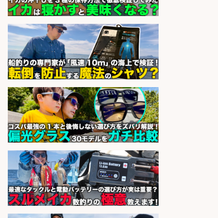
UTエージェント株式会社
会社名
sponsored by 求人ボックス
日払いOKで即日収入/営業事務/「時
給1,425円」 日払いOK!沼津市足高
エリアの釣り具メーカーで受注処
理・見積作成の営業事務/服装髪色
ネイル自由・土日祝休み/静岡県/沼
津市
株式会社セイノースタッフサー
会社名
ビス
sponsored by 求人ボックス
日払いOKで即日収入/製造スタッフ/
「広島市佐伯区」「時給1,200円」
日払いあり/広島市佐伯区内でお魚
のパック詰めや品出し業務/車通勤