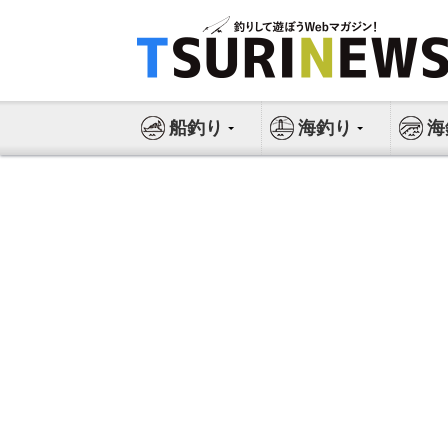
コ
ン
テ
ン
ツ
船釣り
海釣り
海
へ
ス
キ
ッ
プ