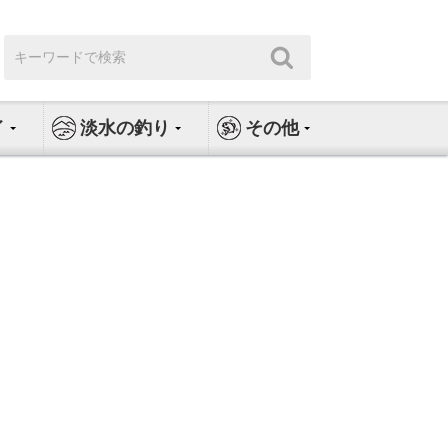
検
検
索:
索
イ
淡水の釣り
その他