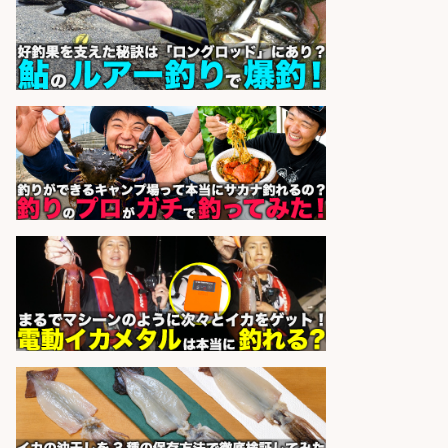
株式会社ホットスタッフ五日市
会社名
sponsored by 求人ボックス
EC事業責任者候補/飲食業界向け
SaaS企業「魚ぽち」/東証グロース
市場上場
株式会社フーディソン
会社名
sponsored by 求人ボックス
レジ打ち/日払いOK/おさかなの三枚
おろし/新潟県/小千谷市
株式会社G&G
会社名
sponsored by 求人ボックス
仕分け・シール貼り/釣り具などの
出荷作業/兵庫県/神戸市北区