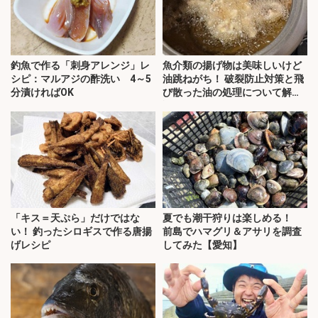
釣魚で作る「刺身アレンジ」レ
魚介類の揚げ物は美味しいけど
シピ：マルアジの酢洗い 4～5
油跳ねがち！ 破裂防止対策と飛
分漬ければOK
び散った油の処理について解
説！
「キス＝天ぷら」だけではな
夏でも潮干狩りは楽しめる！
い！ 釣ったシロギスで作る唐揚
前島でハマグリ＆アサリを調査
げレシピ
してみた【愛知】