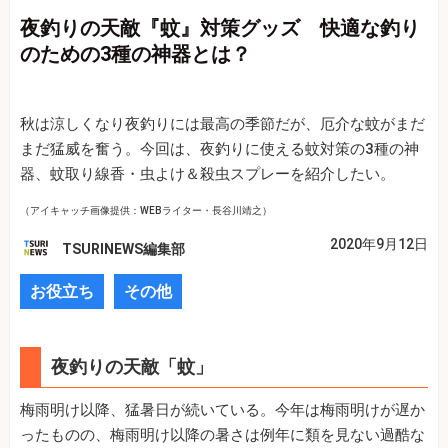
夜釣りの天敵『蚊』対策グッズ 快適な釣り
のための3種の神器とは？
秋は涼しくなり夜釣りには最高の季節だが、厄介な蚊がまだ
まだ猛威を奮う。今回は、夜釣りに使える蚊対策の3種の神
器、蚊取り線香・虫よけ＆殺虫スプレーを紹介したい。
（アイキャッチ画像提供：WEBライター・長谷川靖之）
2020年9月12日
TSURINEWS編集部
お役立ち
その他
夜釣りの天敵「蚊」
梅雨明け以降、猛暑日が続いている。今年は梅雨明けが遅か
ったものの、梅雨明け以降の暑さは例年に類を見ない過酷な