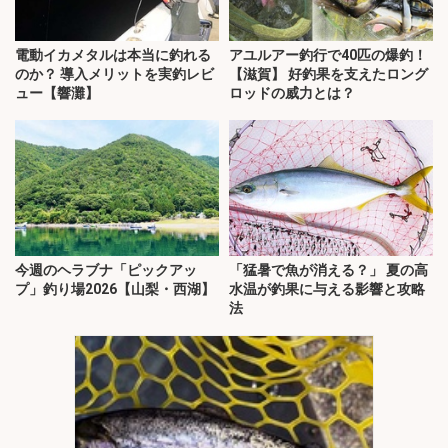
電動イカメタルは本当に釣れる
アユルアー釣行で40匹の爆釣！
のか？ 導入メリットを実釣レビ
【滋賀】 好釣果を支えたロング
ュー【響灘】
ロッドの威力とは？
今週のヘラブナ「ピックアッ
「猛暑で魚が消える？」 夏の高
プ」釣り場2026【山梨・西湖】
水温が釣果に与える影響と攻略
法