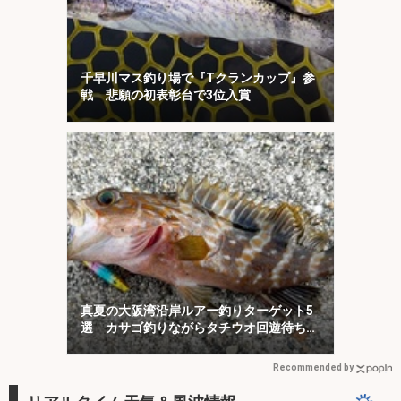
千早川マス釣り場で『Tクランカップ』参
戦 悲願の初表彰台で3位入賞
真夏の大阪湾沿岸ルアー釣りターゲット5
選 カサゴ釣りながらタチウオ回遊待ちが
オススメ？
Recommended by