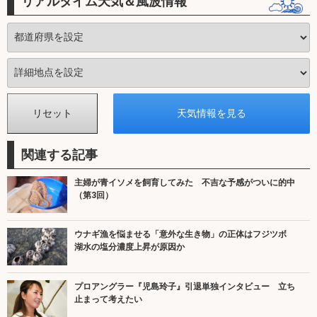
リアルタイム天気＆風波情報
関連する記事
主婦が青イソメを飼育してみた 不吉な予感がついに的中
（第3回）
ウナギ漁を悩ませる「意外な生き物」の正体はフジツボ
湖水の塩分濃度上昇が原因か
プロアングラー『児島玲子』引退単独インタビュー 立ち
止まって考えたい