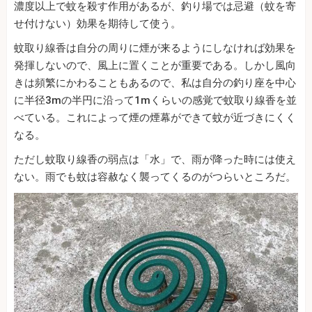
濃度以上で蚊を殺す作用があるが、釣り場では忌避（蚊を寄
せ付けない）効果を期待して使う。
蚊取り線香は自分の周りに煙が来るようにしなければ効果を
発揮しないので、風上に置くことが重要である。しかし風向
きは頻繁にかわることもあるので、私は自分の釣り座を中心
に半径3mの半円に沿って1mくらいの感覚で蚊取り線香を並
べている。これによって煙の煙幕ができて蚊が近づきにくく
なる。
ただし蚊取り線香の弱点は「水」で、雨が降った時には使え
ない。雨でも蚊は容赦なく襲ってくるのがつらいところだ。