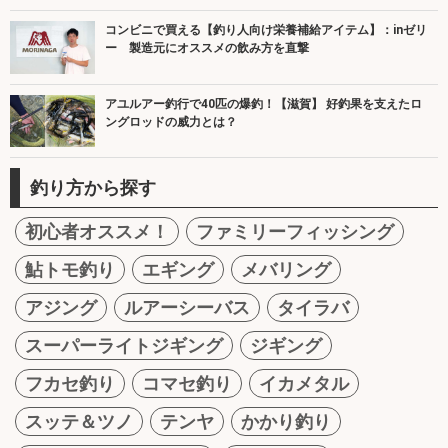
コンビニで買える【釣り人向け栄養補給アイテム】：inゼリ
ー 製造元にオススメの飲み方を直撃
アユルアー釣行で40匹の爆釣！【滋賀】 好釣果を支えたロ
ングロッドの威力とは？
釣り方から探す
初心者オススメ！
ファミリーフィッシング
鮎トモ釣り
エギング
メバリング
アジング
ルアーシーバス
タイラバ
スーパーライトジギング
ジギング
フカセ釣り
コマセ釣り
イカメタル
スッテ＆ツノ
テンヤ
かかり釣り