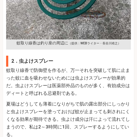
蚊取り線香は釣り座の周辺に
（提供：WEBライター・長谷川靖之）
2．虫よけスプレー
蚊取り線香で防御壁を作るが、万一それを突破して肌に止ま
った蚊に血を吸わせないためには虫よけスプレーが効果的
だ。虫よけスプレーは医薬部外品のものが多く、有効成分は
ディートと呼ばれる忌避剤である。
夏場はどうしても薄着になりがちで肌の露出部分にしっかり
と虫よけスプレーを塗っておけば蚊が止まっても刺されにく
くなる効果が期待できる。虫よけ成分は汗によって流れてし
まうので、私は2～3時間に1回、スプレーするようにしてい
る。