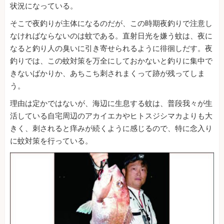
状況になっている。
そこで夜釣りが主体になるのだが、この時期夜釣りで注意し
なければならないのは蚊である。直射日光を嫌う蚊は、夜に
なると釣り人の臭いに引き寄せられるように徘徊しだす。夜
釣りでは、この蚊対策を万全にしておかないと釣りに集中で
きないばかりか、あちこち刺されまくって跡が残ってしま
う。
理由は定かではないが、海辺に生息する蚊は、普段我々が生
活している自宅周辺のアカイエカやヒトスジシマカよりも大
きく、刺されると痒みが続くように感じるので、特に念入り
に蚊対策を行っている。