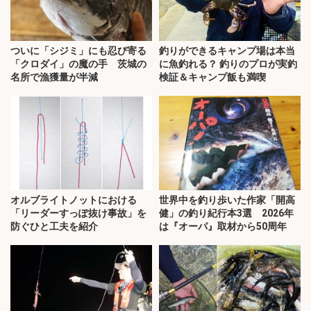
ついに「シジミ」にも忍び寄る
釣りができるキャンプ場は本当
「クロダイ」の魔の手 茨城の
に魚釣れる？ 釣りのプロが実釣
名所で漁獲量が半減
検証＆キャンプ飯も満喫
オルブライトノットにおける
世界中を釣り歩いた作家「開高
「リーダーすっぽ抜け事故」を
健」の釣り紀行本3選 2026年
防ぐひと工夫を紹介
は『オーパ』取材から50周年