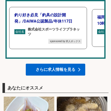
釣り好き必見「釣具の設計開
福岡「
発」/DAIWA公認製品/年休117日
10時間
株式会社スポーツライフプラネッ
会社名
会社名
ツ
sponsored by 求人ボックス
さらに求人情報を見る
あなたにオススメ