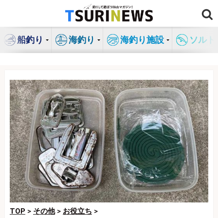
コ
ン
テ
船釣り
海釣り
海釣り施設
ソルト
ン
ツ
へ
ス
キ
ッ
プ
TOP
>
その他
>
お役立ち
>