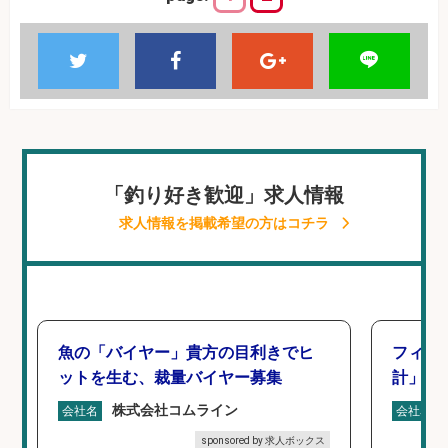
「釣り好き歓迎」求人情報
求人情報を掲載希望の方はコチラ
魚の「バイヤー」貴方の目利きでヒ
フィッ
ットを生む、裁量バイヤー募集
計」
株式会社コムライン
会社名
会社名
sponsored by 求人ボックス