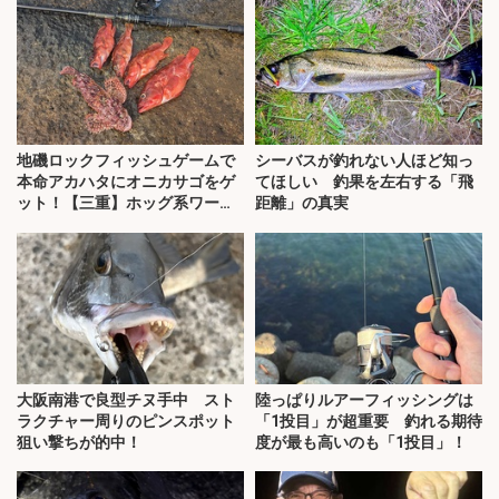
地磯ロックフィッシュゲームで
シーバスが釣れない人ほど知っ
本命アカハタにオニカサゴをゲ
てほしい 釣果を左右する「飛
ット！【三重】ホッグ系ワーム
距離」の真実
にヒット
大阪南港で良型チヌ手中 スト
陸っぱりルアーフィッシングは
ラクチャー周りのピンスポット
「1投目」が超重要 釣れる期待
狙い撃ちが的中！
度が最も高いのも「1投目」！