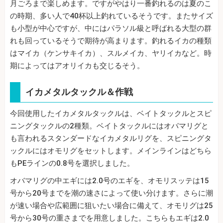
月ごろまで楽しめます。ですがやはり一番釣れるのは夏のこ
の時期、多い人で40杯以上釣れているそうです。またサイズ
も小型が中心ですが、中にはパラソル級と呼ばれる大型の群
れも回っているそうで期待が高まります。釣れるイカの種類
はマイカ（ケンサキイカ）、スルメイカ、ヤリイカなど。時
期によってはアオリイカも交じるそう。
イカメタルタックル＆作戦
今回使用したイカメタルタックルは、ベイトタックルとスピ
ニングタックルの2種類。ベイトタックルにはオバマリグと
も言われるスタンダードなイカメタルリグを、スピニングタ
ックルにはオモリグをセットします。メインラインはどちら
もPEラインの0.8号を選択しました。
オバマリグの中エギには2.0号のエギを、オモリスッテは15
号から20号までを潮の速さによって使い分けます。さらに潮
が速い場合や広範囲に狙いたい場合に備えて、オモリグは25
号から30号の重さまでを用意しました。こちらもエギは2.0