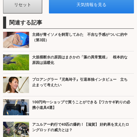
関連する記事
主婦が青イソメを飼育してみた 不吉な予感がついに的中
（第3回）
大規模断水の原因はまさかの「藻の異常繁殖」 根本的な
原因は温暖化
プロアングラー『児島玲子』引退単独インタビュー 立ち
止まって考えたい
100円均一ショップで買うことができる【ワカサギ釣りの必
携小道具4選】
アユルアー釣行で40匹の爆釣！【滋賀】 好釣果を支えたロ
ングロッドの威力とは？