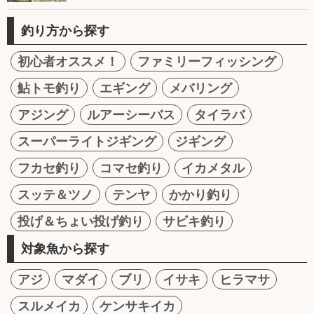
釣り方から探す
初心者オススメ！
ファミリーフィッシング
鮎トモ釣り
エギング
メバリング
アジング
ルアーシーバス
タイラバ
スーパーライトジギング
ジギング
フカセ釣り
コマセ釣り
イカメタル
スッテ＆ツノ
テンヤ
かかり釣り
投げ＆ちょい投げ釣り
サビキ釣り
対象魚から探す
アジ
マダイ
ブリ
イサキ
ヒラマサ
スルメイカ
ケンサキイカ