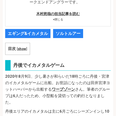
ークエンドアングラーです。
木村悠哉の担当記事を読む
×
閉じる
エギング&イカメタル
ソルトルアー
目次
[
show
]
丹後でイカメタルゲーム
2020年8月9日、少し暑さが和らいだ18時ごろに丹後・宮津
のイカメタルゲームに出船。お世話になったのは田井宮津ヨ
ットハーバーから出船する
ワープゾーン
さん。筆者のグルー
プは6人だったため、小型船を貸切っての釣行となりまし
た。
丹後エリアのイカメタルは主に6月ごろにシーズンインし10