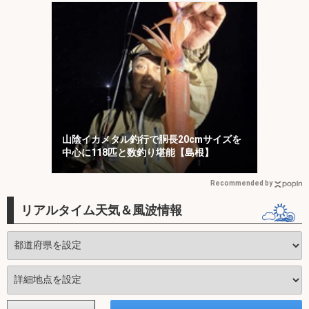
山陰イカメタル釣行で胴長20cmサイズを
中心に118匹と数釣り堪能【島根】
Recommended by
リアルタイム天気＆風波情報