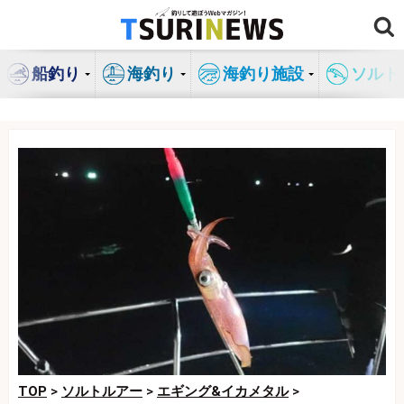
コ
ン
テ
船釣り
海釣り
海釣り施設
ソルト
ン
ツ
へ
ス
キ
ッ
プ
TOP
>
ソルトルアー
>
エギング&イカメタル
>