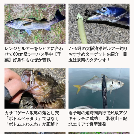
レンジとルアーをシビアに合わ
7～8月の大阪湾沿岸ルアー釣り
せて60cm級シーバス手中【千
おすすめターゲットを紹介 目
葉】好条件もなぜか苦戦
玉は泉南のタチウオ！
カサゴゲーム攻略の落とし穴
雨予報の短時間釣行で尺級アジ
「ボトムベッタリ」ではなく
キャッチに成功！ 和歌山・紀
「ボトムふわふわ」が正解？
北エリアで良型連発