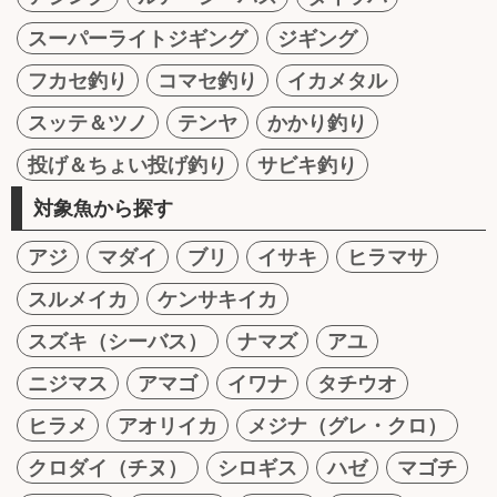
スーパーライトジギング
ジギング
フカセ釣り
コマセ釣り
イカメタル
スッテ＆ツノ
テンヤ
かかり釣り
投げ＆ちょい投げ釣り
サビキ釣り
対象魚から探す
アジ
マダイ
ブリ
イサキ
ヒラマサ
スルメイカ
ケンサキイカ
スズキ（シーバス）
ナマズ
アユ
ニジマス
アマゴ
イワナ
タチウオ
ヒラメ
アオリイカ
メジナ（グレ・クロ）
クロダイ（チヌ）
シロギス
ハゼ
マゴチ