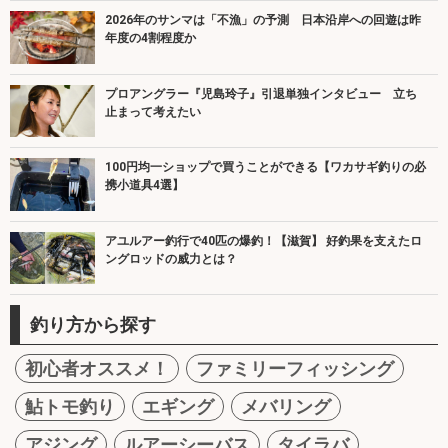
2026年のサンマは「不漁」の予測 日本沿岸への回遊は昨
年度の4割程度か
プロアングラー『児島玲子』引退単独インタビュー 立ち
止まって考えたい
100円均一ショップで買うことができる【ワカサギ釣りの必
携小道具4選】
アユルアー釣行で40匹の爆釣！【滋賀】 好釣果を支えたロ
ングロッドの威力とは？
釣り方から探す
初心者オススメ！
ファミリーフィッシング
鮎トモ釣り
エギング
メバリング
アジング
ルアーシーバス
タイラバ