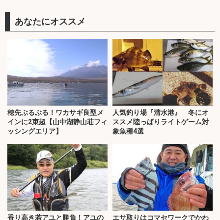
あなたにオススメ
穂先ぶるぶる！ワカサギ良型メ
人気釣り場『清水港』 冬にオ
インに2束超【山中湖静山荘フィ
ススメ陸っぱりライトゲーム対
ッシングエリア】
象魚種4選
香り高き若アユと勝負！アユの
エサ取りはコマセワークでかわ