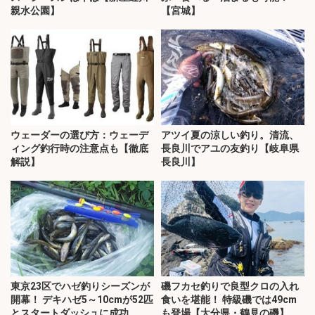
親水公園】
【宮城】
ウェーダーの選び方：ウェーデ
アツイ夏の涼しい釣り。清流、
ィング釣行時の注意点も【徹底
長良川でアユの友釣り【岐阜県
解説】
長良川】
東京23区でハゼ釣りシーズンが
磯フカセ釣りで良型クロの入れ
開幕！ デキハゼ5～10cmが52匹
食いを堪能！ 特級磯では49cm
とスタートダッシュに成功
も登場【大分県・鶴見の磯】