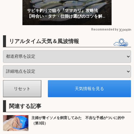
サビキ釣りで狙う『ママカリ』攻略法
【時合い・タナ・仕掛け選びのコツを解
説】
Recommended by
リアルタイム天気＆風波情報
関連する記事
主婦が青イソメを飼育してみた 不吉な予感がついに的中
（第3回）