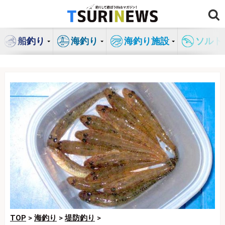
コ
ン
テ
船釣り
海釣り
海釣り施設
ソルト
ン
ツ
へ
ス
キ
ッ
プ
TOP
>
海釣り
>
堤防釣り
>