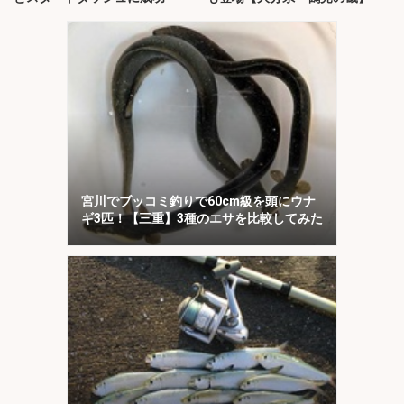
宮川でブッコミ釣りで60cm級を頭にウナ
ギ3匹！【三重】3種のエサを比較してみた