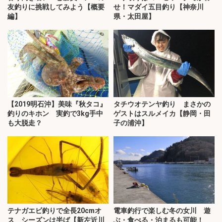
友釣りに挑戦してみよう【概要
せ！マダイ五目釣り【神奈川
編】
県・太田屋】
【2019明石沖】美味『秋タコ』
タチウオテンヤ釣り まさかの
釣りのキホン 実釣で3kg手中
ゲストはスルメイカ【静岡・田
も大脱走？
子の浦沖】
テナガエビ釣りで全長20cmオ
電車釣行で楽しむ冬の女川 遊
ス シーズンは半ば【新左近川
ぶ・食べる・泊まるも可能！