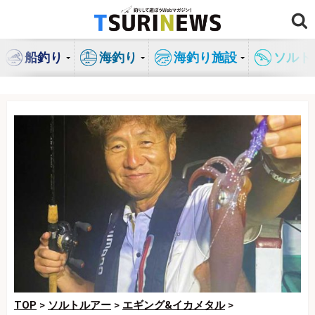
コ
ン
テ
船釣り
海釣り
海釣り施設
ソルト
ン
ツ
へ
ス
キ
ッ
プ
TOP
>
ソルトルアー
>
エギング&イカメタル
>