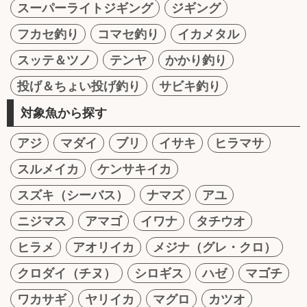
スーパーライトジギング
ジギング
フカセ釣り
コマセ釣り
イカメタル
スッテ＆ツノ
テンヤ
かかり釣り
投げ＆ちょい投げ釣り
サビキ釣り
対象魚から探す
アジ
マダイ
ブリ
イサキ
ヒラマサ
スルメイカ
ケンサキイカ
スズキ（シーバス）
ナマズ
アユ
ニジマス
アマゴ
イワナ
タチウオ
ヒラメ
アオリイカ
メジナ（グレ・クロ）
クロダイ（チヌ）
シロギス
ハゼ
マゴチ
ワカサギ
ヤリイカ
マグロ
カツオ