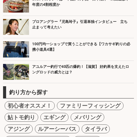
年度の4割程度か
プロアングラー『児島玲子』引退単独インタビュー 立ち
止まって考えたい
100円均一ショップで買うことができる【ワカサギ釣りの必
携小道具4選】
アユルアー釣行で40匹の爆釣！【滋賀】 好釣果を支えたロ
ングロッドの威力とは？
釣り方から探す
初心者オススメ！
ファミリーフィッシング
鮎トモ釣り
エギング
メバリング
アジング
ルアーシーバス
タイラバ