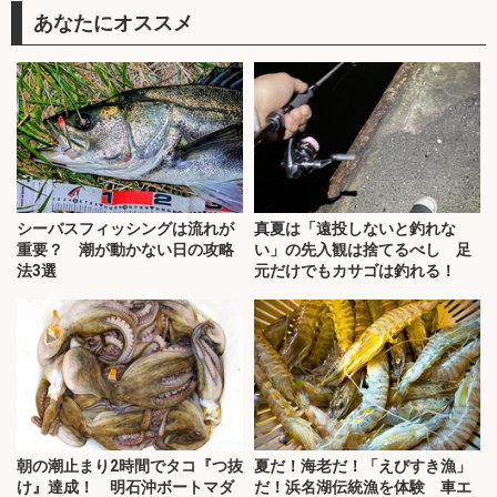
あなたにオススメ
シーバスフィッシングは流れが
真夏は「遠投しないと釣れな
重要？ 潮が動かない日の攻略
い」の先入観は捨てるべし 足
法3選
元だけでもカサゴは釣れる！
朝の潮止まり2時間でタコ『つ抜
夏だ！海老だ！「えびすき漁」
け』達成！ 明石沖ボートマダ
だ！浜名湖伝統漁を体験 車エ