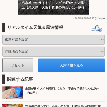
汽水域でのライトチニングで47cmチヌ浮
上【泉大津・大阪】真夏の時合いは一瞬？
Recommended by
リアルタイム天気＆風波情報
関連する記事
主婦が青イソメを飼育してみた 不吉な予感がついに的中
（第3回）
2026年のサンマは「不漁」の予測 日本沿岸への回遊は昨