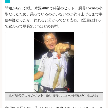
開始から30分後、水深40mで待望のヒット。胴長15cmの小
型だったため、乗っているのかいないのか釣り上げるまで半
信半疑だったが、釣れると分かってひと安心。2匹目は打っ
て変わって胴長25cmほどの良型。
食べ頃のアカイカゲット
（提供：週刊つりニュース中部版 APC・横山大幸）