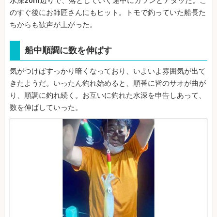
水深20m辺りで、落としていく途中にガツンとアタッた。こ
のすぐ後にお師匠さんにもヒット。トモで釣っていた船長た
ちからも歓声が上がった。
船中順調に数を伸ばす
気がつけばすっかり暗くなっており、いよいよ雰囲気が出て
きたようだ。いったん釣れ始めると、順番に皆のサオが曲が
り、順調に釣れ続く。お互いに釣れた水深を申告しあって、
数を伸ばしていった。