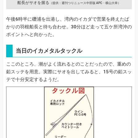
船長がサオを握る
（提供：週刊つりニュース中部版 APC・横山大幸）
午後6時半に礫浦を出港し、湾内のイカダで営業を終えたば
かりの羽根船長と待ち合わせ。30分ほど走って五ケ所湾沖の
ポイントへと向かった。
当日のイカメタルタックル
ここのところ、潮がよく流れるとのことだったので、重めの
鉛スッテを用意。実際にサオを出してみると、15号の鉛スッ
テで十分安定するようだ。