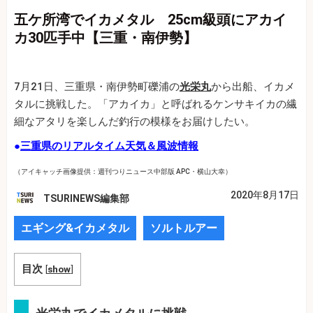
五ケ所湾でイカメタル 25cm級頭にアカイ
カ30匹手中【三重・南伊勢】
7月21日、三重県・南伊勢町礫浦の
光栄丸
から出船、イカメ
タルに挑戦した。「アカイカ」と呼ばれるケンサキイカの繊
細なアタリを楽しんだ釣行の模様をお届けしたい。
●
三重県のリアルタイム天気＆風波情報
（アイキャッチ画像提供：週刊つりニュース中部版 APC・横山大幸）
2020年8月17日
TSURINEWS編集部
エギング&イカメタル
ソルトルアー
目次
[
show
]