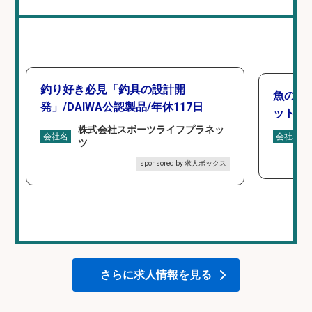
釣り好き必見「釣具の設計開
魚の「
発」/DAIWA公認製品/年休117日
ットを
株式会社スポーツライフプラネッ
会社名
会社名
ツ
sponsored by 求人ボックス
さらに求人情報を見る