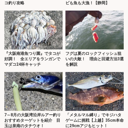
コ釣り攻略
ビも魚も大漁！【静岡】
『大阪南港魚つり園』でタコが
フグは夏のロックフィッシュ狙
好調！ 全エリアをランガンで
いの大敵！ 理由と回避方法3選
マダコ24杯キャッチ
を解説
7～8月の大阪湾沿岸ルアー釣り
「メタルマル縛り」でキジハタ
おすすめターゲットを紹介 目
ゲームに挑戦【上越】35cm本命
玉は泉南のタチウオ！
に29cmアジもヒット！