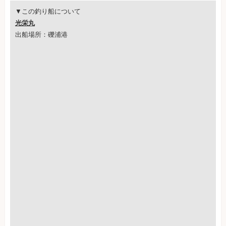
▼この釣り船について
光栄丸
出船場所：礫浦港