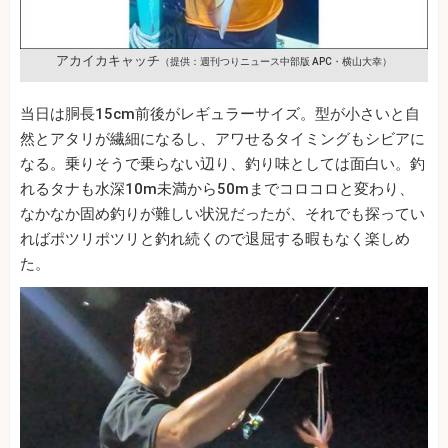
アカイカキャッチ
（提供：週刊つりニュース中部版 APC・横山大幸）
当日は胴長15cm前後がレギュラーサイズ。型が小さいと自
然とアタリが繊細になるし、アワせるタイミングもシビアに
なる。乗りそうで乗らない辺り、釣り味としては面白い。釣
れるタナも水深10m未満から50mまでコロコロと変わり、
なかなか固め釣りが難しい状況だったが、それでも探ってい
ればポツリポツリと釣れ続くので退屈する暇もなく楽しめ
た。