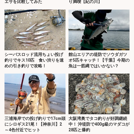
エサを比較してみた
り満喫【紀の川】
シーバスロッド流用ちょい投げ
館山エリアの堤防でソウダガツ
釣りでキス10匹 食い渋りを速
オ5匹キャッチ！【千葉】今期の
めの引き釣りで攻略！
魚は一筋縄ではいかない？
三浦海岸での投げ釣りで17cm頭
大阪湾奥でタコ釣りが好調継続
にシロギス21尾！【神奈川】2
中！ 沖堤防で400g級のマダコが
～4色付近でヒット
28匹と爆釣