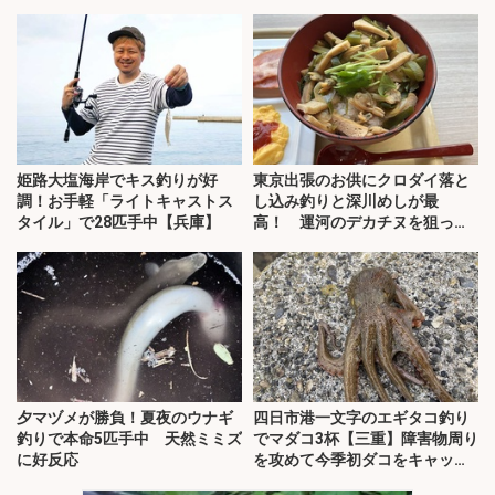
姫路大塩海岸でキス釣りが好
東京出張のお供にクロダイ落と
調！お手軽「ライトキャストス
し込み釣りと深川めしが最
タイル」で28匹手中【兵庫】
高！ 運河のデカチヌを狙って
みた
夕マヅメが勝負！夏夜のウナギ
四日市港一文字のエギタコ釣り
釣りで本命5匹手中 天然ミミズ
でマダコ3杯【三重】障害物周り
に好反応
を攻めて今季初ダコをキャッ
チ！