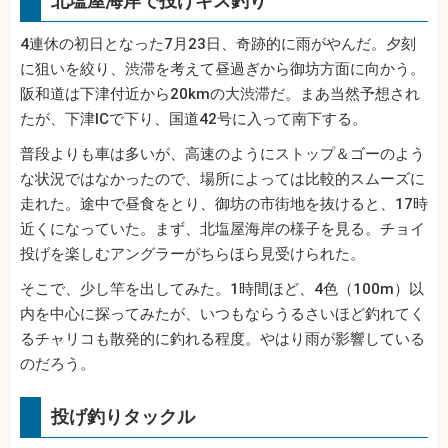
北塩屋海岸で投げキス釣り
4連休の初日となった7月23日、奇跡的に雨がやんだ。夕刻
に狙いを絞り、渋滞を考えて昼過ぎから御坊方面に向かう。
阪和道は下津付近から20kmの大渋滞だ。まあ当然予想され
たが、下津ICで下り、国道42号に入って南下する。
普段よりも車は多いが、高速のようにストップ＆ゴーのよう
な状況ではなかったので、場所によっては比較的スムーズに
走れた。途中で昼食をとり、御坊の市街地を抜けると、17時
近くになっていた。まず、北塩屋海岸の様子を見る。チョイ
投げを楽しむアングラーがちらほら見受けられた。
そこで、少し竿を出してみた。1時間ほど、4色（100m）以
内を中心に探ってみたが、いつもならうるさいほど釣れてく
るチャリコも散発的に釣れる程度。やはり雨が影響している
のだろう。
投げ釣りタックル