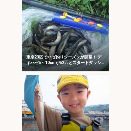
東京23区でハゼ釣りシーズンが開幕！ デ
キハゼ5～10cmが52匹とスタートダッシ
ュに成功