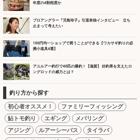
年度の4割程度か
プロアングラー『児島玲子』引退単独インタビュー 立ち
止まって考えたい
100円均一ショップで買うことができる【ワカサギ釣りの必
携小道具4選】
アユルアー釣行で40匹の爆釣！【滋賀】 好釣果を支えたロ
ングロッドの威力とは？
釣り方から探す
初心者オススメ！
ファミリーフィッシング
鮎トモ釣り
エギング
メバリング
アジング
ルアーシーバス
タイラバ