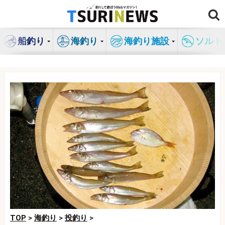
コ
ン
テ
船釣り
海釣り
海釣り施設
ソルト
ン
ツ
へ
ス
キ
ッ
プ
TOP
>
海釣り
>
投釣り
>