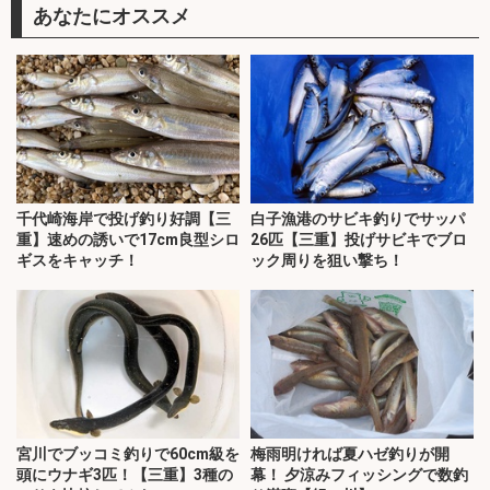
あなたにオススメ
千代崎海岸で投げ釣り好調【三
白子漁港のサビキ釣りでサッパ
重】速めの誘いで17cm良型シロ
26匹【三重】投げサビキでブロ
ギスをキャッチ！
ック周りを狙い撃ち！
宮川でブッコミ釣りで60cm級を
梅雨明ければ夏ハゼ釣りが開
頭にウナギ3匹！【三重】3種の
幕！ 夕涼みフィッシングで数釣