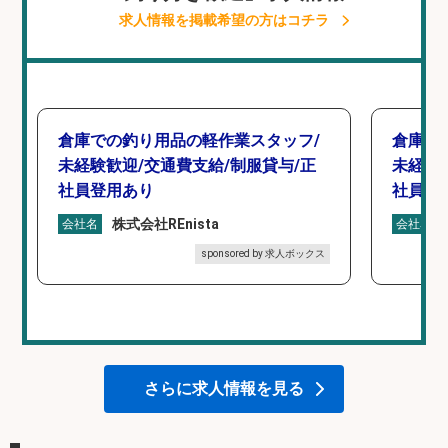
求人情報を掲載希望の方はコチラ
倉庫での釣り用品の軽作業スタッフ/
倉庫で
未経験歓迎/交通費支給/制服貸与/正
未経験
社員登用あり
社員登
株式会社REnista
会社名
会社名
sponsored by 求人ボックス
さらに求人情報を見る