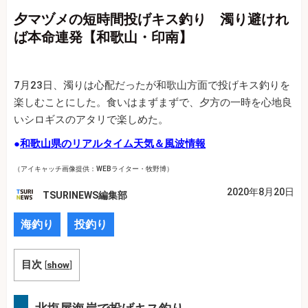
夕マヅメの短時間投げキス釣り 濁り避けれ
ば本命連発【和歌山・印南】
7月23日、濁りは心配だったが和歌山方面で投げキス釣りを
楽しむことにした。食いはまずまずで、夕方の一時を心地良
いシロギスのアタリで楽しめた。
●
和歌山県のリアルタイム天気＆風波情報
（アイキャッチ画像提供：WEBライター・牧野博）
2020年8月20日
TSURINEWS編集部
海釣り
投釣り
目次
[
show
]