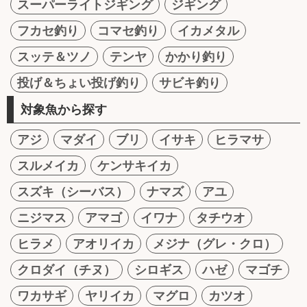
スーパーライトジギング
ジギング
フカセ釣り
コマセ釣り
イカメタル
スッテ＆ツノ
テンヤ
かかり釣り
投げ＆ちょい投げ釣り
サビキ釣り
対象魚から探す
アジ
マダイ
ブリ
イサキ
ヒラマサ
スルメイカ
ケンサキイカ
スズキ（シーバス）
ナマズ
アユ
ニジマス
アマゴ
イワナ
タチウオ
ヒラメ
アオリイカ
メジナ（グレ・クロ）
クロダイ（チヌ）
シロギス
ハゼ
マゴチ
ワカサギ
ヤリイカ
マグロ
カツオ