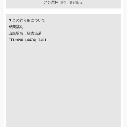
アジ満杯
（提供：登美福丸）
▼この釣り船について
登美福丸
出船場所：福吉漁港
TEL=090（4474）7491