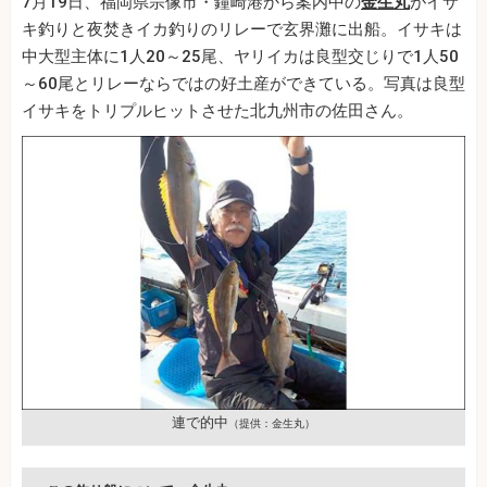
7月19日、福岡県宗像市・鐘崎港から案内中の
金生丸
がイサ
キ釣りと夜焚きイカ釣りのリレーで玄界灘に出船。イサキは
中大型主体に1人20～25尾、ヤリイカは良型交じりで1人50
～60尾とリレーならではの好土産ができている。写真は良型
イサキをトリプルヒットさせた北九州市の佐田さん。
連で的中
（提供：金生丸）