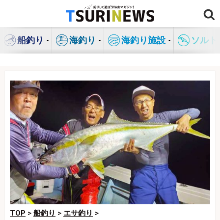
コ
ン
テ
船釣り
海釣り
海釣り施設
ソルト
ン
ツ
へ
ス
キ
ッ
プ
TOP
>
船釣り
>
エサ釣り
>