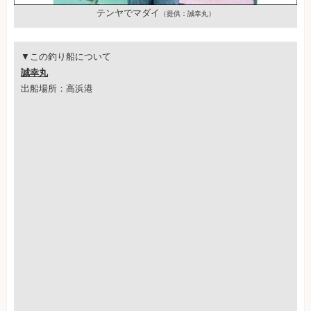
テンヤでマダイ
（提供：誠幸丸）
▼この釣り船について
誠幸丸
出船場所：高浜港