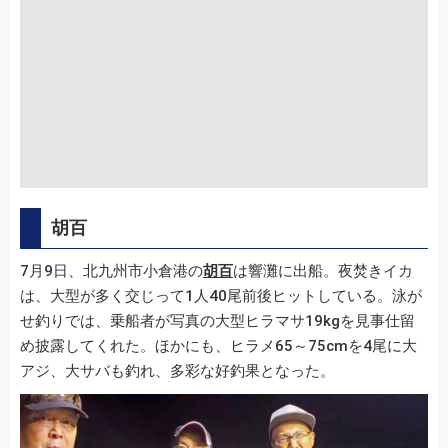
胡百
7月9日、北九州市小倉港の
胡百
は響灘に出船。夜焚きイカ
は、大型が多く交じって1人40尾前後ヒットしている。泳が
せ釣りでは、乗船者が写真の大型ヒラマサ19kgを見事仕留
め披露してくれた。ほかにも、ヒラメ65～75cmを4尾に大
アジ、大サバも釣れ、多彩な好釣果となった。