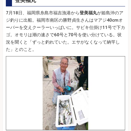
登美福丸
7月18日、福岡県糸島市福吉漁港から
登美福丸
が姫島沖のア
ジ釣りに出船。福岡市南区の勝野貞生さんはマアジ40cmオ
ーバーを交えクーラーいっぱいに。サビキ仕掛け11号で下カ
ゴ。オモリは潮の速さで60号と70号を使い分けている。状
況を聞くと「ずっと釣れていた。エサがなくなって納竿し
た」とのこと。