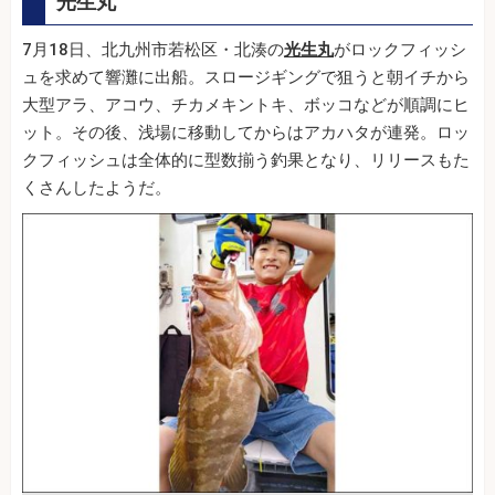
光生丸
7月18日、北九州市若松区・北湊の
光生丸
がロックフィッシ
ュを求めて響灘に出船。スロージギングで狙うと朝イチから
大型アラ、アコウ、チカメキントキ、ボッコなどが順調にヒ
ット。その後、浅場に移動してからはアカハタが連発。ロッ
クフィッシュは全体的に型数揃う釣果となり、リリースもた
くさんしたようだ。