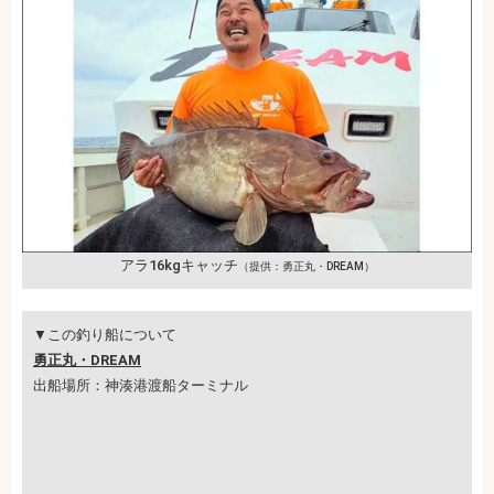
アラ16kgキャッチ
（提供：勇正丸・DREAM）
▼この釣り船について
勇正丸・DREAM
出船場所：神湊港渡船ターミナル