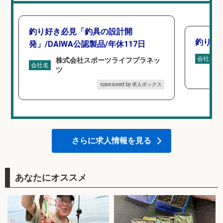
釣り好き必見「釣具の設計開
釣り具
発」/DAIWA公認製品/年休117日
会社名
株式会社スポーツライフプラネッ
会社名
ツ
sponsored by 求人ボックス
さらに求人情報を見る
あなたにオススメ