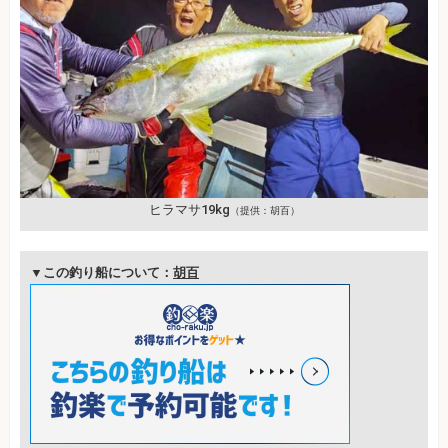
ヒラマサ19kg
（提供：胡百）
▼この釣り船について：
胡百