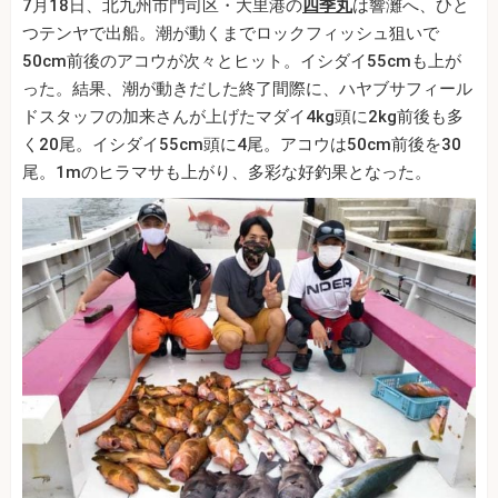
7月18日、北九州市門司区・大里港の
四季丸
は響灘へ、ひと
つテンヤで出船。潮が動くまでロックフィッシュ狙いで
50cm前後のアコウが次々とヒット。イシダイ55cmも上が
った。結果、潮が動きだした終了間際に、ハヤブサフィール
ドスタッフの加来さんが上げたマダイ4kg頭に2kg前後も多
く20尾。イシダイ55cm頭に4尾。アコウは50cm前後を30
尾。1mのヒラマサも上がり、多彩な好釣果となった。