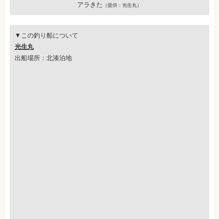
アラきた
（提供：光生丸）
▼この釣り船について
光生丸
出船場所：北湊泊地