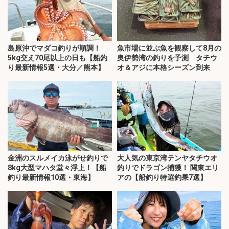
島原沖でマダコ釣りが順調！
魚市場に並ぶ魚を観察して8月の
5kg交え70尾以上の日も【船釣
奥伊勢湾の釣りを予測 タチウ
り最新情報5選・大分／熊本】
オ＆アジに本格シーズン到来
金洲のスルメイカ泳がせ釣りで
大人気の東京湾テンヤタチウオ
8kg大型マハタ堂々浮上！【船
釣りでドラゴン捕獲！ 関東エリ
釣り最新情報10選・東海】
アの【船釣り特選釣果7選】