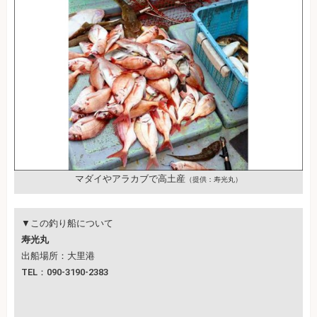
マダイやアラカブで高土産
（提供：寿光丸）
▼この釣り船について
寿光丸
出船場所：大里港
TEL：090-3190-2383