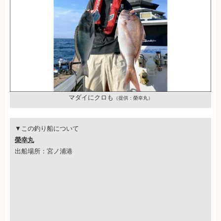
マダイにクロも
（提供：榮幸丸）
▼この釣り船について
榮幸丸
出船場所：宮ノ浦港