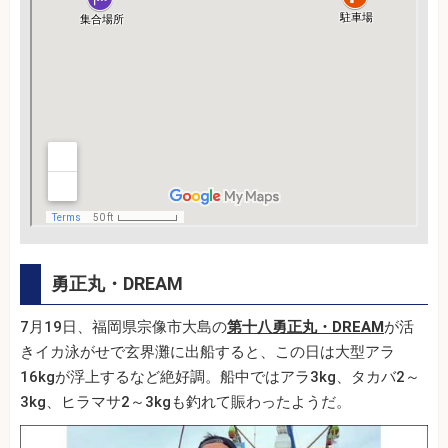
勇正丸・DREAM
7月19日、福岡県宗像市大島の
第十八勇正丸・DREAM
が活
きイカ泳がせで玄界灘に出船すると、この日は大型アラ
16kgが浮上するなど絶好調。船中ではアラ3kg、タカバ2～
3kg、ヒラマサ2～3kgも釣れて賑わったようだ。