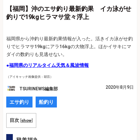
【福岡】沖のエサ釣り最新釣果 イカ泳がせ
釣りで19kgヒラマサ堂々浮上
福岡県から沖釣り最新釣果情報が入った。活きイカ泳がせ釣
りでヒラマサ19kgにアラ16kgの大物浮上。ほかイサキにマ
ダイの数釣りも見逃せない。
●
福岡県のリアルタイム天気＆風波情報
（アイキャッチ画像提供：胡百）
2020年8月9日
TSURINEWS編集部
エサ釣り
船釣り
目次
[
show
]