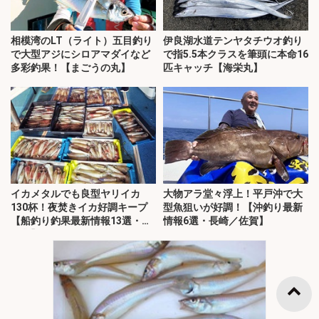
相模湾のLT（ライト）五目釣り
伊良湖水道テンヤタチウオ釣り
で大型アジにシロアマダイなど
で指5.5本クラスを筆頭に本命16
多彩釣果！【まごうの丸】
匹キャッチ【海栄丸】
イカメタルでも良型ヤリイカ
大物アラ堂々浮上！平戸沖で大
130杯！夜焚きイカ好調キープ
型魚狙いが好調！【沖釣り最新
【船釣り釣果最新情報13選・玄
情報6選・長崎／佐賀】
界灘】