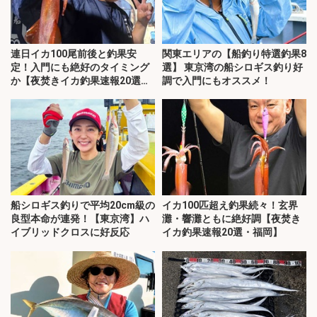
連日イカ100尾前後と釣果安
関東エリアの【船釣り特選釣果8
定！入門にも絶好のタイミング
選】 東京湾の船シロギス釣り好
か【夜焚きイカ釣果速報20選・
調で入門にもオススメ！
福岡】
船シロギス釣りで平均20cm級の
イカ100匹超え釣果続々！玄界
良型本命が連発！【東京湾】ハ
灘・響灘ともに絶好調【夜焚き
イブリッドクロスに好反応
イカ釣果速報20選・福岡】