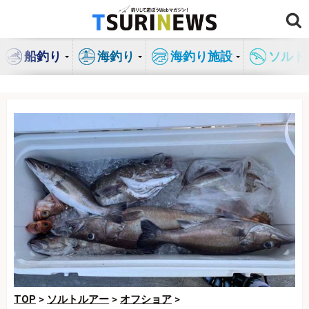
コ
ン
テ
船釣り
海釣り
海釣り施設
ソルト
ン
ツ
へ
ス
キ
ッ
プ
TOP
>
ソルトルアー
>
オフショア
>