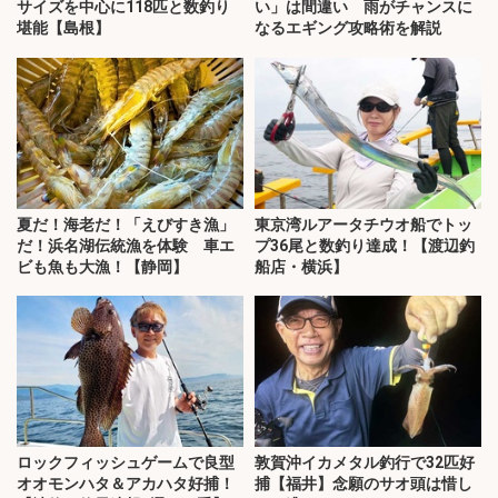
サイズを中心に118匹と数釣り
い」は間違い 雨がチャンスに
堪能【島根】
なるエギング攻略術を解説
夏だ！海老だ！「えびすき漁」
東京湾ルアータチウオ船でトッ
だ！浜名湖伝統漁を体験 車エ
プ36尾と数釣り達成！【渡辺釣
ビも魚も大漁！【静岡】
船店・横浜】
ロックフィッシュゲームで良型
敦賀沖イカメタル釣行で32匹好
オオモンハタ＆アカハタ好捕！
捕【福井】念願のサオ頭は惜し