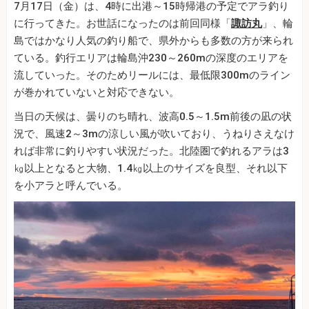
7月17日（金）は、4時に出港～15時帰港の予定でアラ釣り
に行ってきた。お世話になったのは前回同様「
諏訪丸
」、輪
島ではかなり人気の釣り船で、県外からも多数の方が来られ
ている。釣行エリアは輪島沖230～260mの深度のエリアを
流していった。そのためリールには、最低限300mのライン
が巻かれていないと対応できない。
当日の天候は、曇りのち晴れ、波高0.5～1.5m前後の凪の状
況で、風速2～3mの涼しい風が吹いており、うねりさえなけ
れば非常に釣りやすい状況だった。北陸圏で釣れるアラは3
㎏以上となると大物、1.4㎏以上のサイズを良型、それ以下
を小アラと呼んでいる。