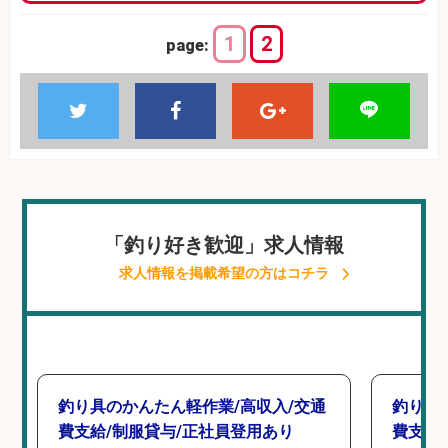
1
2
page:
「釣り好き歓迎」求人情報
求人情報を掲載希望の方はコチラ
釣り具のかんたん軽作業/高収入/交通
釣り具
費支給/制服貸与/正社員登用あり
費支給