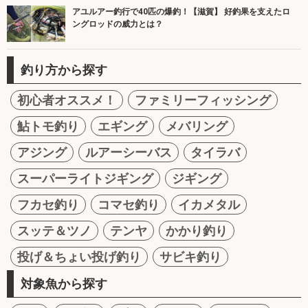
アユルアー釣行で40匹の爆釣！【滋賀】 好釣果を支えたロ
ングロッドの威力とは？
釣り方から探す
初心者オススメ！
ファミリーフィッシング
鮎トモ釣り
エギング
メバリング
アジング
ルアーシーバス
タイラバ
スーパーライトジギング
ジギング
フカセ釣り
コマセ釣り
イカメタル
スッテ＆ツノ
テンヤ
かかり釣り
投げ＆ちょい投げ釣り
サビキ釣り
対象魚から探す