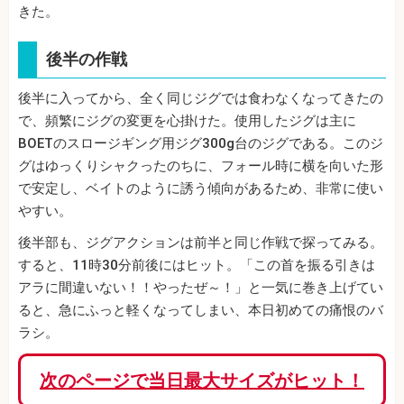
きた。
後半の作戦
後半に入ってから、全く同じジグでは食わなくなってきたの
で、頻繁にジグの変更を心掛けた。使用したジグは主に
BOETのスロージギング用ジグ300g台のジグである。このジ
グはゆっくりシャクったのちに、フォール時に横を向いた形
で安定し、ベイトのように誘う傾向があるため、非常に使い
やすい。
後半部も、ジグアクションは前半と同じ作戦で探ってみる。
すると、11時30分前後にはヒット。「この首を振る引きは
アラに間違いない！！やったぜ～！」と一気に巻き上げてい
ると、急にふっと軽くなってしまい、本日初めての痛恨のバ
ラシ。
次のページで当日最大サイズがヒット！