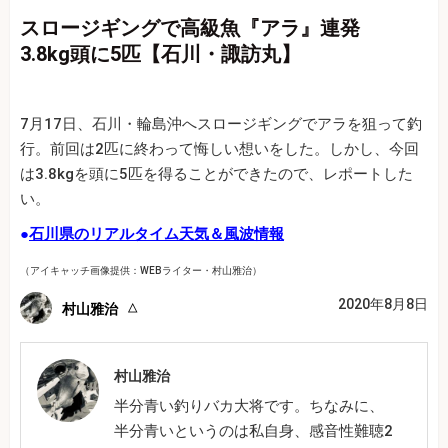
スロージギングで高級魚『アラ』連発
3.8kg頭に5匹【石川・諏訪丸】
7月17日、石川・輪島沖へスロージギングでアラを狙って釣
行。前回は2匹に終わって悔しい想いをした。しかし、今回
は3.8kgを頭に5匹を得ることができたので、レポートした
い。
●
石川県のリアルタイム天気＆風波情報
（アイキャッチ画像提供：WEBライター・村山雅治）
2020年8月8日
村山雅治
村山雅治
半分青い釣りバカ大将です。ちなみに、
半分青いというのは私自身、感音性難聴2