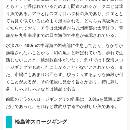
ともアラと呼ばれているためよく間違われるが、クエとは違
う魚である。アラとはスズキ目ハタ科の魚であり、クエとと
ても良く似ているためよく混同される。どちらも高級魚とし
て知られており、アラは北海道から九州南部の太平洋側、青
森から九州南岸までの日本海側で生息が確認されている。
水深70～400mの中深海の岩礁部に生息しており、なかなか
漁獲されないことから「幻の魚」と呼ばれている。群れで生
活しないことと、絶対数自体が少なく、釣りでは中深海スロ
ージギングでもめったに上がることがないとされている。ま
た、市場にもあまり出回らず、びっくりするような値段が付
くことがあるが、その値段に見合う旨さがあり、特に刺し
身、しゃぶしゃぶなどは絶品である。
前回のアラのスロージギングでの釣果は、3.8㎏を筆頭に2匹
だけであった。それほど数釣りするのが難しい魚である。
輪島沖スロージギング