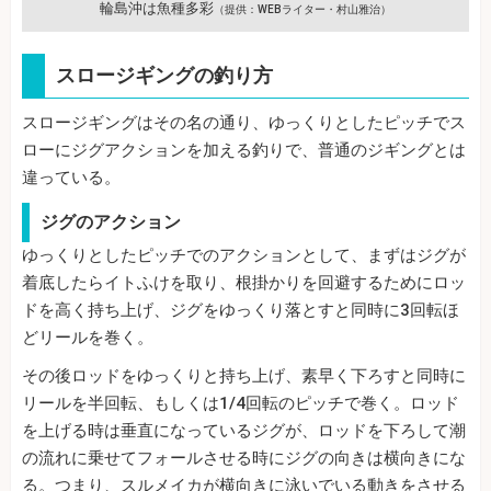
輪島沖は魚種多彩
（提供：WEBライター・村山雅治）
スロージギングの釣り方
スロージギングはその名の通り、ゆっくりとしたピッチでス
ローにジグアクションを加える釣りで、普通のジギングとは
違っている。
ジグのアクション
ゆっくりとしたピッチでのアクションとして、まずはジグが
着底したらイトふけを取り、根掛かりを回避するためにロッ
ドを高く持ち上げ、ジグをゆっくり落とすと同時に3回転ほ
どリールを巻く。
その後ロッドをゆっくりと持ち上げ、素早く下ろすと同時に
リールを半回転、もしくは1/4回転のピッチで巻く。ロッド
を上げる時は垂直になっているジグが、ロッドを下ろして潮
の流れに乗せてフォールさせる時にジグの向きは横向きにな
る。つまり、スルメイカが横向きに泳いでいる動きをさせる