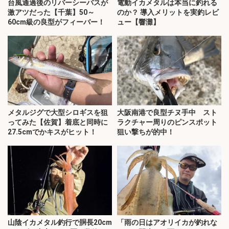
台風通過後のリバーシーバスが
電動イカメタルは本当に釣れる
激アツだった【千葉】50～
のか？ 導入メリットを実釣レビ
60cm級の良型がフィーバー！
ュー【響灘】
メタルジグで大型シロギスを狙
大阪南港で良型チヌ手中 スト
ってみた【佐賀】着底と同時に
ラクチャー周りのピンスポット
27.5cmでかキスがヒット！
狙い撃ちが的中！
山陰イカメタル釣行で胴長20cm
「雨の日はアオリイカが釣れな