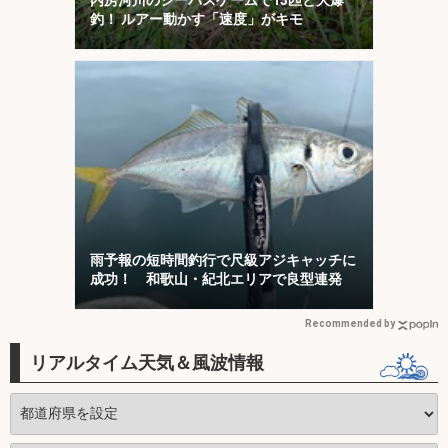
内房河川のシーバスゲームで13匹と大爆
釣！ ルアー動かす「速度」がキモ
雨予報の短時間釣行で尺級アジキャッチに
成功！ 和歌山・紀北エリアで良型連発
Recommended by
リアルタイム天気＆風波情報