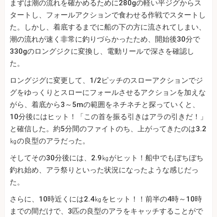
まずは潮の流れを確かめるために280gの軽い平ジグからス
タートし、フォールアクションで食わせる作戦でスタートし
た。しかし、着底するまでに船の下の方に流されてしまい、
潮の流れが速く非常に釣りづらかったため、開始後30分で
330gのロングジクに変換し、電動リールで深さを確認し
た。
ロングジグに変更して、1/2ピッチのスローアクションでジ
グをゆっくりとスローにフォールさせるアクションを加えな
がら、着底から3～5mの範囲をネチネチと探っていくと、
10分後にはヒット！「この首を振る引きはアラの引きだ！」
と確信した。約5分間のファイトのち、上がってきたのは3.2
㎏の良型のアラだった。
そしてその30分後には、2.9㎏がヒット！船中でもぼちぼち
釣れ始め、アラ祭りといった状況になったような感じだっ
た。
さらに、10時近くには2.4㎏をヒット！！前半の4時～10時
までの間だけで、3匹の良型のアラをキャッチすることがで