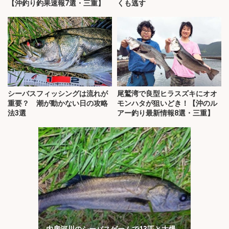
【沖釣り釣果速報7選・三重】
くも逃す
シーバスフィッシングは流れが
尾鷲湾で良型ヒラスズキにオオ
重要？ 潮が動かない日の攻略
モンハタが狙いどき！【沖のル
法3選
アー釣り最新情報8選・三重】