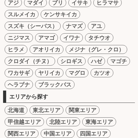
アジ
マダイ
ブリ
イサキ
ヒラマサ
スルメイカ
ケンサキイカ
スズキ（シーバス）
ナマズ
アユ
ニジマス
アマゴ
イワナ
タチウオ
ヒラメ
アオリイカ
メジナ（グレ・クロ）
クロダイ（チヌ）
シロギス
ハゼ
マゴチ
ワカサギ
ヤリイカ
マグロ
カツオ
ヘラブナ
ブラックバス
エリアから探す
北海道
東北エリア
関東エリア
甲信越エリア
北陸エリア
東海エリア
関西エリア
中国エリア
四国エリア