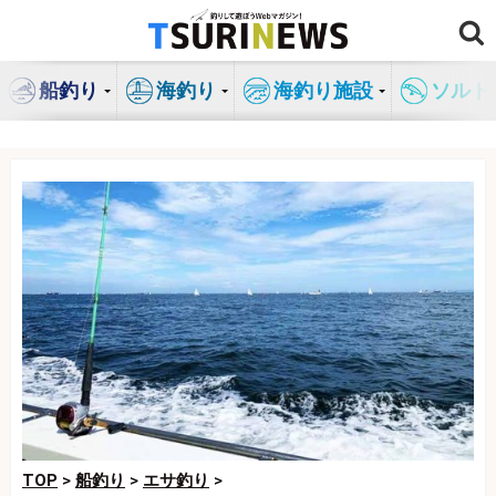
コ
ン
テ
船釣り
海釣り
海釣り施設
ソルト
ン
ツ
へ
ス
キ
ッ
プ
TOP
>
船釣り
>
エサ釣り
>