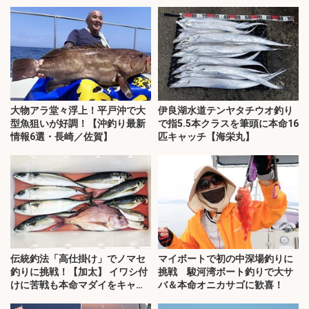
大物アラ堂々浮上！平戸沖で大
伊良湖水道テンヤタチウオ釣り
型魚狙いが好調！【沖釣り最新
で指5.5本クラスを筆頭に本命16
情報6選・長崎／佐賀】
匹キャッチ【海栄丸】
伝統釣法「高仕掛け」でノマセ
マイボートで初の中深場釣りに
釣りに挑戦！【加太】 イワシ付
挑戦 駿河湾ボート釣りで大サ
けに苦戦も本命マダイをキャッ
バ＆本命オニカサゴに歓喜！
チ！