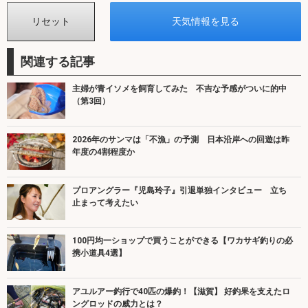
関連する記事
主婦が青イソメを飼育してみた 不吉な予感がついに的中
（第3回）
2026年のサンマは「不漁」の予測 日本沿岸への回遊は昨
年度の4割程度か
プロアングラー『児島玲子』引退単独インタビュー 立ち
止まって考えたい
100円均一ショップで買うことができる【ワカサギ釣りの必
携小道具4選】
アユルアー釣行で40匹の爆釣！【滋賀】 好釣果を支えたロ
ングロッドの威力とは？