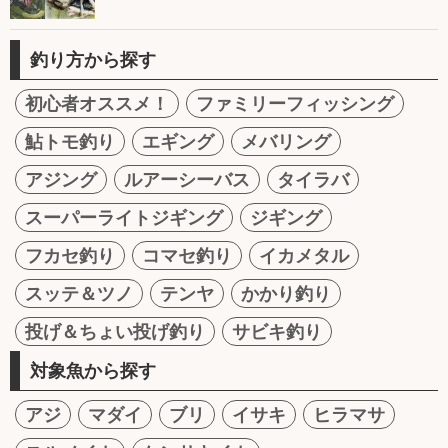
釣り方から探す
初心者オススメ！
ファミリーフィッシング
鮎トモ釣り
エギング
メバリング
アジング
ルアーシーバス
タイラバ
スーパーライトジギング
ジギング
フカセ釣り
コマセ釣り
イカメタル
スッテ＆ツノ
テンヤ
かかり釣り
投げ＆ちょい投げ釣り
サビキ釣り
対象魚から探す
アジ
マダイ
ブリ
イサキ
ヒラマサ