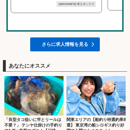
sponsored by 求人ボックス
さらに求人情報を見る
あなたにオススメ
「良型タコ狙いに竿とリールは
関東エリアの【船釣り特選釣果8
不要？」 テンヤ仕掛けの手釣り
選】 東京湾の船シロギス釣り好