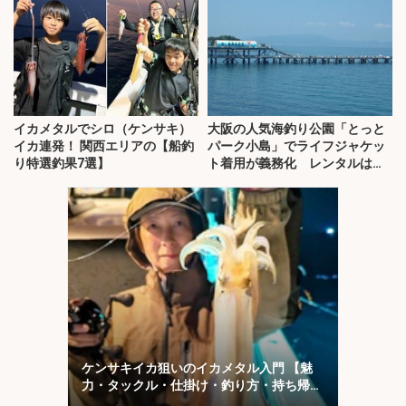
イカメタルでシロ（ケンサキ）
大阪の人気海釣り公園「とっと
イカ連発！ 関西エリアの【船釣
パーク小島」でライフジャケッ
り特選釣果7選】
ト着用が義務化 レンタルはオ
ススメできない？
ケンサキイカ狙いのイカメタル入門 【魅
力・タックル・仕掛け・釣り方・持ち帰り
方を解説】