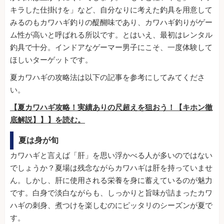
キラした仕掛けを」など、自分なりに考えた釣具を用意して
みるのもカワハギ釣りの醍醐味であり、カワハギ釣りがゲー
ム性が高いと呼ばれる所以です。とはいえ、最初はレンタル
釣具で十分。インドアなゲーマー男子にこそ、一度体験して
ほしいターゲットです。
夏カワハギの攻略法は以下の記事を参考にしてみてくださ
い。
【夏カワハギ攻略！実績ありの尺超えを狙おう！【キホン徹
底解説】】】を読む。
夏は身が旬
カワハギと言えば「肝」を思い浮かべる人が多いのではない
でしょうか？夏場は残念ながらカワハギは肝を持っていませ
ん。しかし、肝に使用される栄養を身に蓄えているのが魅力
です。白身で淡白ながらも、しっかりと旨味が詰まったカワ
ハギの刺身、煮つけを楽しむのにピッタリのシーズンが夏で
す。