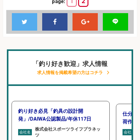
1
2
page:
「釣り好き歓迎」求人情報
求人情報を掲載希望の方はコチラ
釣り好き必見「釣具の設計開
仕分け
発」/DAIWA公認製品/年休117日
荷作業
株式会社スポーツライフプラネッ
会社名
会社名
ツ