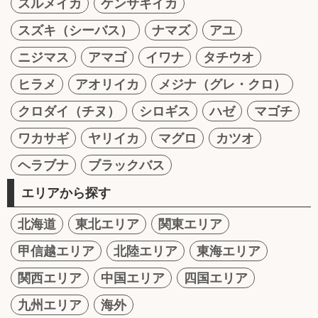
スルメイカ
ケンサキイカ
スズキ（シーバス）
ナマズ
アユ
ニジマス
アマゴ
イワナ
タチウオ
ヒラメ
アオリイカ
メジナ（グレ・クロ）
クロダイ（チヌ）
シロギス
ハゼ
マゴチ
ワカサギ
ヤリイカ
マグロ
カツオ
ヘラブナ
ブラックバス
エリアから探す
北海道
東北エリア
関東エリア
甲信越エリア
北陸エリア
東海エリア
関西エリア
中国エリア
四国エリア
九州エリア
海外