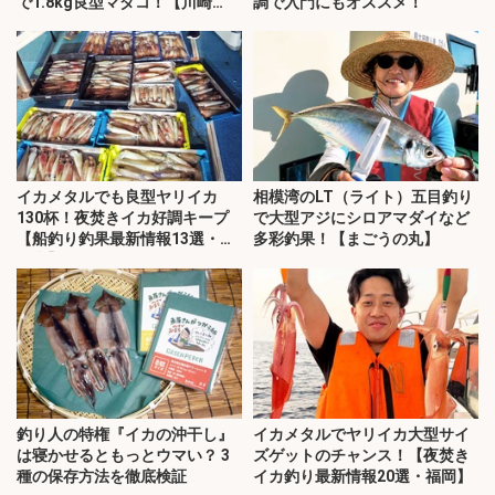
で1.8kg良型マダコ！【川崎
調で入門にもオススメ！
丸・東京湾】
イカメタルでも良型ヤリイカ
相模湾のLT（ライト）五目釣り
130杯！夜焚きイカ好調キープ
で大型アジにシロアマダイなど
【船釣り釣果最新情報13選・玄
多彩釣果！【まごうの丸】
界灘】
釣り人の特権『イカの沖干し』
イカメタルでヤリイカ大型サイ
は寝かせるともっとウマい？ 3
ズゲットのチャンス！【夜焚き
種の保存方法を徹底検証
イカ釣り最新情報20選・福岡】