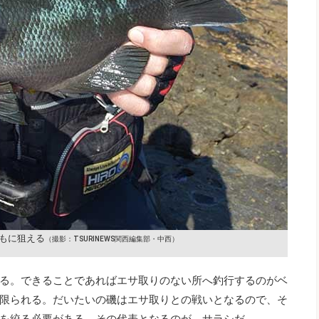
もに狙える
（撮影：TSURINEWS関西編集部・中西）
る。できることであればエサ取りのない所へ釣行するのがベ
限られる。だいたいの磯はエサ取りとの戦いとなるので、そ
を絞る必要がある。その代表となるのが、サラシだ。