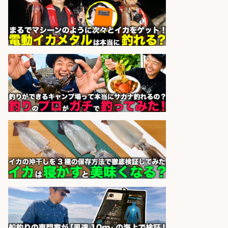
魚の「バイヤー」貴方の目利きでヒ
ットを生む、裁量バイヤー募集
株式会社コムライン
会社名
sponsored by 求人ボックス
和食, 居酒屋/キッチンスタッフ/天草
の魚と馬刺しの店 キッチンスタッフ
正社員募集
天草の魚と馬刺しの店 魚粋 天草
会社名
の魚と馬刺しの店 魚粋
sponsored by 求人ボックス
8月開始/釣り具メーカーでの営業ア
シスタントのお仕事/残業なし/即日
勤務可/営業事務/軽作業