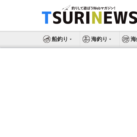
コ
ン
テ
ン
ツ
船釣り
海釣り
海
へ
ス
キ
ッ
プ