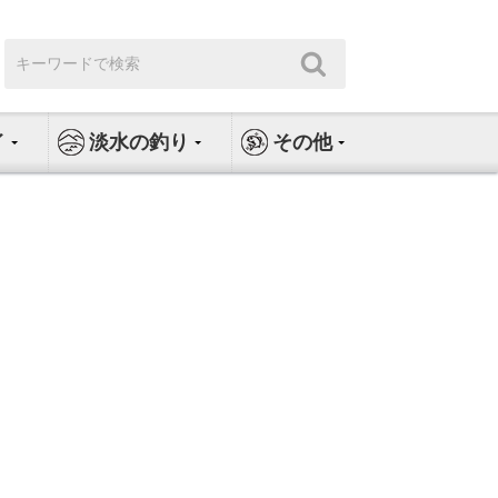
検
検
索:
索
イ
淡水の釣り
その他