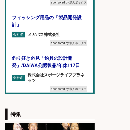
sponsored by 求人ボックス
フィッシング用品の「製品開発設
計」
メガバス株式会社
会社名
sponsored by 求人ボックス
釣り好き必見「釣具の設計開
発」/DAIWA公認製品/年休117日
株式会社スポーツライフプラネ
会社名
ッツ
sponsored by 求人ボックス
福岡「現場監督」/釣り好き歓迎/残
業10時間/経験者歓迎
特集
広松久水産株式会社
会社名
sponsored by 求人ボックス