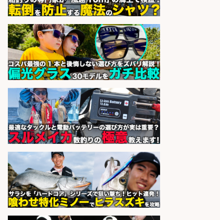
株式会社パソナ
会社名
sponsored by 求人ボックス
未経験歓迎/釣り具メーカーでのル
ート営業/釣りや釣具などの知識必
須/残業なし
株式会社天龍
会社名
sponsored by 求人ボックス
宮崎/魚や漁業に関わる現場・事務
の「総合職」 未経験可
宮崎県漁業協同組合連合会
会社名
sponsored by 求人ボックス
さらに求人情報を見る