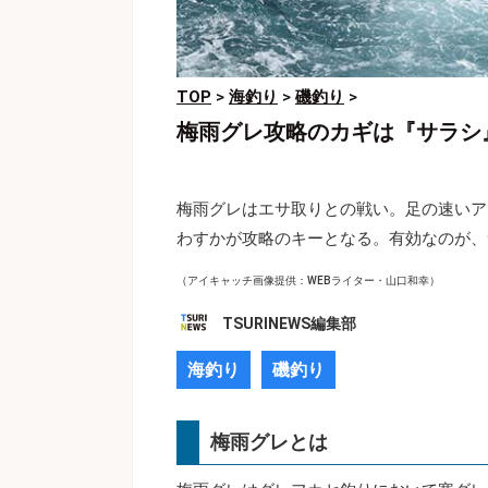
TOP
>
海釣り
>
磯釣り
>
梅雨グレ攻略のカギは『サラシ
梅雨グレはエサ取りとの戦い。足の速いア
わすかが攻略のキーとなる。有効なのが、
（アイキャッチ画像提供：WEBライター・山口和幸）
TSURINEWS編集部
海釣り
磯釣り
梅雨グレとは