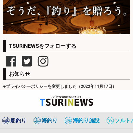
TSURINEWSをフォローする
お知らせ
※プライバシーポリシーを変更しました（2022年11月17日）
船釣り
海釣り
海釣り施設
ソルト