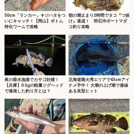
50cm「ランカー」キジハタをつ
朝の潮止まり2時間でタコ『つ抜
いにキャッチ！【岡山】ボトム
け』達成！ 明石沖ボートマダ
特化ワームで攻略
コ釣り攻略
夜の垂水漁港でカサゴ好捕！
北海道噴火湾エリアで43cmアイ
【兵庫】0.5gの軽量ジグヘッド
ナメ手中！ 大潮の上げ潮で価値
で連発した釣り方とは？
ある良型ヒット