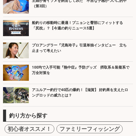
主婦が青イソメを飼育してみた 不吉な予感がついに的中
（第3回）
船釣りの移動時に最適！プニョンと臀部にフィットする
「尻枕」？【今週の釣りニュース5選】
プロアングラー『児島玲子』引退単独インタビュー 立ち
止まって考えたい
100均で入手可能『熱中症』予防グッズ 摂取系＆装着系で
万全対策を
アユルアー釣行で40匹の爆釣！【滋賀】 好釣果を支えたロ
ングロッドの威力とは？
釣り方から探す
初心者オススメ！
ファミリーフィッシング