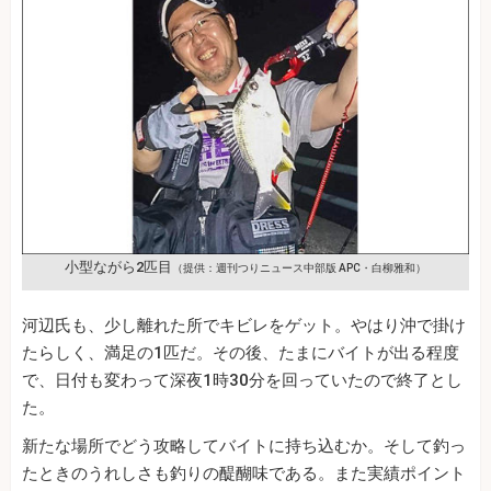
小型ながら2匹目
（提供：週刊つりニュース中部版 APC・白柳雅和）
河辺氏も、少し離れた所でキビレをゲット。やはり沖で掛け
たらしく、満足の1匹だ。その後、たまにバイトが出る程度
で、日付も変わって深夜1時30分を回っていたので終了とし
た。
新たな場所でどう攻略してバイトに持ち込むか。そして釣っ
たときのうれしさも釣りの醍醐味である。また実績ポイント