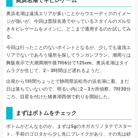
奥浜名湖でキビレゲーム
奥浜名湖は遠浅エリアが多いことからウエーディグのイメー
ジが強いが、今回は普段名港でやっているスタイルのズル引
きキビレゲームをメインに、どこまで通用するのか試してみ
る。
今回は行ったことのないポイントとなるが、少しでも遠浅エ
リアでないであろう場所を探してランガンプラン。潮周りは
舞阪表示で大潮満潮午後7時6分で125cm。奥浜名湖はタイ
ムラグが生じて、2～3時間ほど遅れるようだ。
出発から1時間ちょっとで静岡県浜松市の浜名湖に着。まだ
日は落ちていないので、明るい内に2～3カ所偵察。7時30分
ごろ、目星を付けた猪鼻湖西側で釣りを開始した。
まずはボトムをチェック
ボトムがどんなものか、まずは5gのネガカリノタテでスター
ト。手前のゴロタから少し先にブレイクがあり、その先は砂