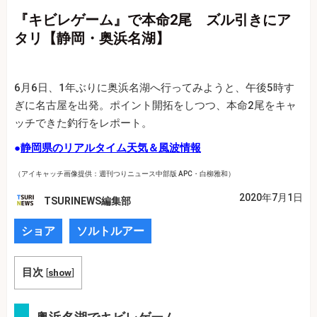
『キビレゲーム』で本命2尾 ズル引きにア
タリ【静岡・奥浜名湖】
6月6日、1年ぶりに奥浜名湖へ行ってみようと、午後5時す
ぎに名古屋を出発。ポイント開拓をしつつ、本命2尾をキャ
ッチできた釣行をレポート。
●
静岡県のリアルタイム天気＆風波情報
（アイキャッチ画像提供：週刊つりニュース中部版 APC・白柳雅和）
2020年7月1日
TSURINEWS編集部
ショア
ソルトルアー
目次
[
show
]