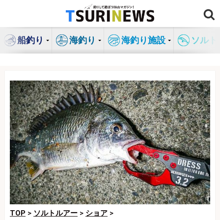
コ
ン
テ
船釣り
海釣り
海釣り施設
ソルト
ン
ツ
へ
ス
キ
ッ
プ
TOP
>
ソルトルアー
>
ショア
>