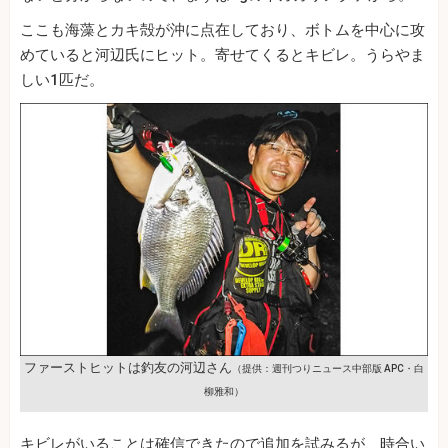
ここも海藻とカキ殻が沖に点在しており、ボトムを中心に攻
めていると河辺氏にヒット。寄せてくるとキビレ。うらやま
しい1匹だ。
ファーストヒットは釣友の河辺さん
（提供：週刊つりニュース中部版 APC・白
柳雅和）
キビレがいることは確信できたので追加を試みるが、時合い