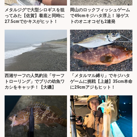
メタルジグで大型シロギスを狙
岡山のロックフィッシュゲーム
ってみた【佐賀】着底と同時に
で49cmキジハタ浮上！ 珍ゲス
27.5cmでかキスがヒット！
トのオニオコゼも2連発
西湘サーフの人気釣法「サーフ
「メタルマル縛り」でキジハタ
トローリング」でブリの幼魚ワ
ゲームに挑戦【上越】35cm本命
カシをキャッチ！【大磯】
に29cmアジもヒット！