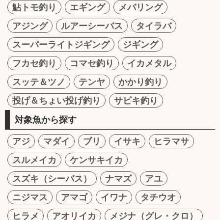
鮎トモ釣り
エギング
メバリング
アジング
ルアーシーバス
タイラバ
スーパーライトジギング
ジギング
フカセ釣り
コマセ釣り
イカメタル
スッテ＆ツノ
テンヤ
かかり釣り
投げ＆ちょい投げ釣り
サビキ釣り
対象魚から探す
アジ
マダイ
ブリ
イサキ
ヒラマサ
スルメイカ
ケンサキイカ
スズキ（シーバス）
ナマズ
アユ
ニジマス
アマゴ
イワナ
タチウオ
ヒラメ
アオリイカ
メジナ（グレ・クロ）