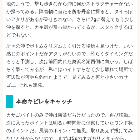
地のようで、撃ち歩きながら沖に何かストラクチャーがない
か探ってみる。障害物に当たる所を丹念に探ると、タイっぽ
いアタリがあるが乗せきれない。さらに7gに替えてもう少し
沖を探ると、カキ殻が引っ掛かってくるが、スタックするほ
どでもない。
所々の沖でボトムをリズムよく引ける場所も見つけた。いい
感じのポイントだがアタリがないので、恐らくタイミングだ
ろうと予測し、次は前回釣れた奥浜名湖西側に向かう。しば
らく撃ってみるが、私にはバイトすらなく少し離れて場所で
河辺氏が何やら釣れたようで、見てみると何と小さいカサ
ゴ…。それも連発。
本命キビレをキャッチ
カサゴバイトのみで沖は海藻だらけだったので、再び移動。
次に入ったポイントは明るい時間帯に偵察していたワンド状
のポイントだ。風裏のポイントで無風。取りあえず投げてみ
ないと分からないので、まずは5gのネガカリノタテから。