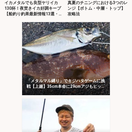
イカメタルでも良型ヤリイカ
真夏のチニングにおける3つのレ
130杯！夜焚きイカ好調キープ
ンジ【ボトム・中層・トップ】
【船釣り釣果最新情報13選・玄
攻略法
界灘】
「メタルマル縛り」でキジハタゲームに挑
戦【上越】35cm本命に29cmアジもヒッ
ト！