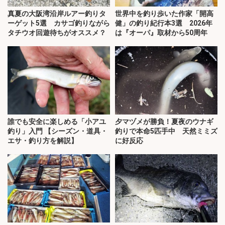
真夏の大阪湾沿岸ルアー釣りタ
世界中を釣り歩いた作家「開高
ーゲット5選 カサゴ釣りながら
健」の釣り紀行本3選 2026年
タチウオ回遊待ちがオススメ？
は『オーパ』取材から50周年
誰でも安全に楽しめる「小アユ
夕マヅメが勝負！夏夜のウナギ
釣り」入門 【シーズン・道具・
釣りで本命5匹手中 天然ミミズ
エサ・釣り方を解説】
に好反応