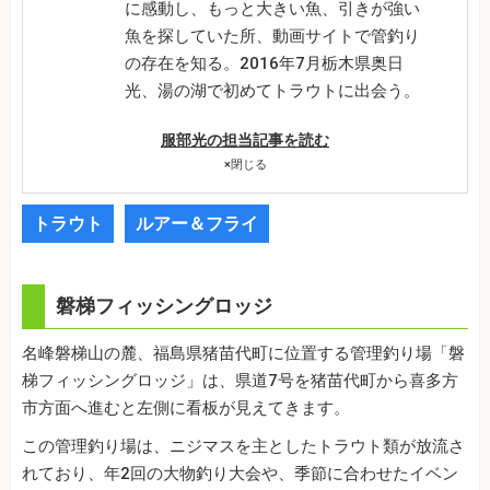
に感動し、もっと大きい魚、引きが強い
魚を探していた所、動画サイトで管釣り
の存在を知る。2016年7月栃木県奥日
光、湯の湖で初めてトラウトに出会う。
服部光の担当記事を読む
×
閉じる
トラウト
ルアー＆フライ
磐梯フィッシングロッジ
名峰磐梯山の麓、福島県猪苗代町に位置する管理釣り場「磐
梯フィッシングロッジ」は、県道7号を猪苗代町から喜多方
市方面へ進むと左側に看板が見えてきます。
この管理釣り場は、ニジマスを主としたトラウト類が放流さ
れており、年2回の大物釣り大会や、季節に合わせたイベン