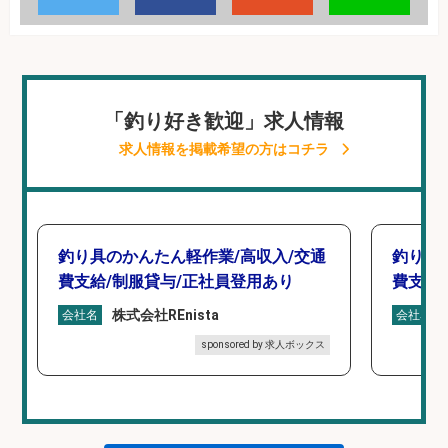
「釣り好き歓迎」求人情報
求人情報を掲載希望の方はコチラ
釣り具のかんたん軽作業/高収入/交通
釣り具
費支給/制服貸与/正社員登用あり
費支給
株式会社REnista
会社名
会社名
sponsored by 求人ボックス