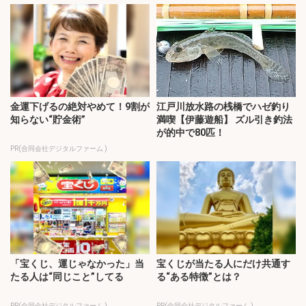
金運下げるの絶対やめて！9割が
江戸川放水路の桟橋でハゼ釣り
知らない“貯金術”
満喫【伊藤遊船】 ズル引き釣法
が的中で80匹！
PR(合同会社デジタルファーム )
「宝くじ、運じゃなかった」当
宝くじが当たる人にだけ共通す
たる人は“同じこと”してる
る“ある特徴”とは？
PR(合同会社デジタルファーム )
PR(合同会社デジタルファーム )