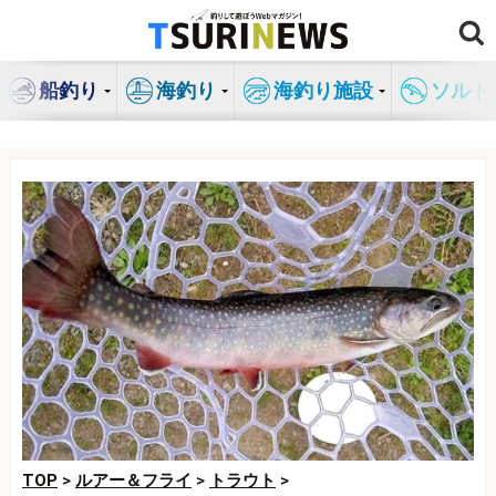
コ
ン
テ
船釣り
海釣り
海釣り施設
ソルト
ン
ツ
へ
ス
キ
ッ
プ
TOP
>
ルアー＆フライ
>
トラウト
>