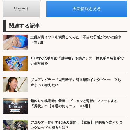
関連する記事
主婦が青イソメを飼育してみた 不吉な予感がついに的中
（第3回）
100均で入手可能『熱中症』予防グッズ 摂取系＆装着系で
万全対策を
プロアングラー『児島玲子』引退単独インタビュー 立ち
止まって考えたい
船釣りの移動時に最適！プニョンと臀部にフィットする
「尻枕」？【今週の釣りニュース5選】
アユルアー釣行で40匹の爆釣！【滋賀】 好釣果を支えたロ
ングロッドの威力とは？