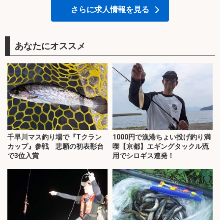
さらに求人情報を見る
あなたにオススメ
千早川マス釣り場で『Tクラン
1000円で漁港ちょい投げ釣り満
カップ』参戦 悲願の初表彰台
喫【京都】エギングタックル流
で3位入賞
用でシロギス連発！