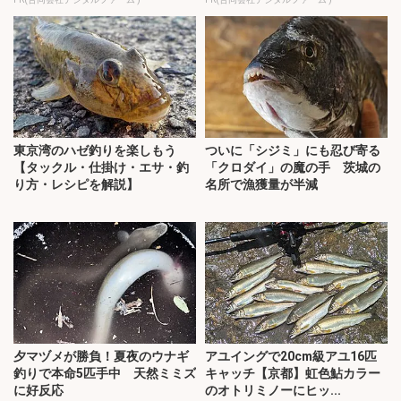
東京湾のハゼ釣りを楽しもう
ついに「シジミ」にも忍び寄る
【タックル・仕掛け・エサ・釣
「クロダイ」の魔の手 茨城の
り方・レシピを解説】
名所で漁獲量が半減
夕マヅメが勝負！夏夜のウナギ
アユイングで20cm級アユ16匹
釣りで本命5匹手中 天然ミミズ
キャッチ【京都】虹色鮎カラー
に好反応
のオトリミノーにヒッ...