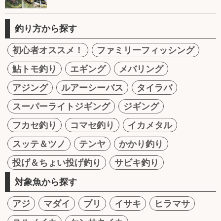
釣り方から探す
初心者オススメ！
ファミリーフィッシング
鮎トモ釣り
エギング
メバリング
アジング
ルアーシーバス
タイラバ
スーパーライトジギング
ジギング
フカセ釣り
コマセ釣り
イカメタル
スッテ＆ツノ
テンヤ
かかり釣り
投げ＆ちょい投げ釣り
サビキ釣り
対象魚から探す
アジ
マダイ
ブリ
イサキ
ヒラマサ