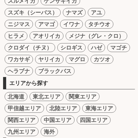
スルメイカ
ケンサキイカ
スズキ（シーバス）
ナマズ
アユ
ニジマス
アマゴ
イワナ
タチウオ
ヒラメ
アオリイカ
メジナ（グレ・クロ）
クロダイ（チヌ）
シロギス
ハゼ
マゴチ
ワカサギ
ヤリイカ
マグロ
カツオ
ヘラブナ
ブラックバス
エリアから探す
北海道
東北エリア
関東エリア
甲信越エリア
北陸エリア
東海エリア
関西エリア
中国エリア
四国エリア
九州エリア
海外