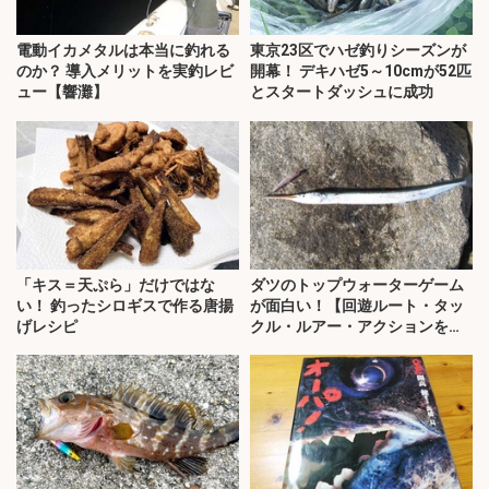
電動イカメタルは本当に釣れる
東京23区でハゼ釣りシーズンが
のか？ 導入メリットを実釣レビ
開幕！ デキハゼ5～10cmが52匹
ュー【響灘】
とスタートダッシュに成功
「キス＝天ぷら」だけではな
ダツのトップウォーターゲーム
い！ 釣ったシロギスで作る唐揚
が面白い！【回遊ルート・タッ
げレシピ
クル・ルアー・アクションを解
説】