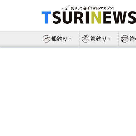
コ
ン
テ
ン
ツ
船釣り
海釣り
海
へ
ス
キ
ッ
プ