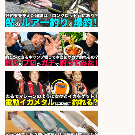
株式会社REnista
会社名
sponsored by 求人ボックス
語学力を活かせるフィッシング用品
の「海外営業」/年休125日
株式会社ジャッカル
会社名
sponsored by 求人ボックス
釣り好きを活かす「法人営業」/提
案型ルート営業/直行直帰OK
株式会社スポーツライフプラネ
会社名
ッツ
sponsored by 求人ボックス
釣り具のかんたん軽作業/高収入/交
通費支給/制服貸与/正社員登用あり
株式会社REnista
会社名