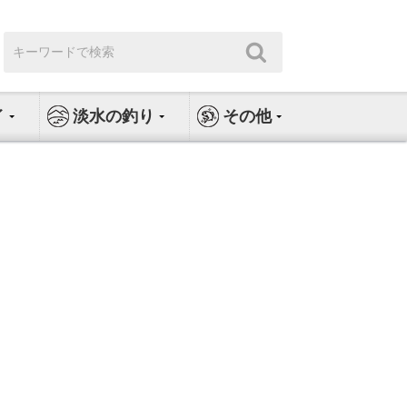
検
検
索:
索
イ
淡水の釣り
その他