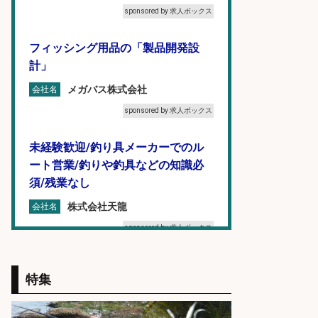
sponsored by 求人ボックス
フィッシング用品の「製品開発設
計」
メガバス株式会社
会社名
sponsored by 求人ボックス
未経験歓迎/釣り具メーカーでのル
ート営業/釣りや釣具などの知識必
須/残業なし
株式会社天龍
会社名
sponsored by 求人ボックス
倉庫での釣り用品の軽作業スタッ
特集
フ/未経験歓迎/交通費支給/制服貸
与/正社員登用あり