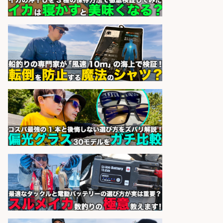
sponsored by 求人ボックス
倉庫での釣り用品の軽作業スタッ
フ/未経験歓迎/交通費支給/制服貸
与/正社員登用あり
株式会社REnista
会社名
sponsored by 求人ボックス
和食, 居酒屋/調理見習い・調理補助/
新鮮な魚料理×おでんの和食居酒屋
の若手スタッフ
サカナのハチベエ 矢場町店
会社名
sponsored by 求人ボックス
さらに求人情報を見る