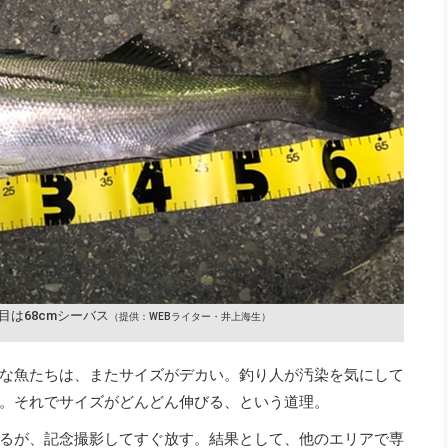
目は68cmシーバス
（提供：WEBライター・井上海生）
な魚たちは、またサイズがデカい。釣り人が汚染を気にして
。それでサイズがどんどん伸びる、という道理。
るが、記念撮影してすぐ放す。結果として、他のエリアで専