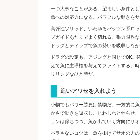
一つ大事なことがある。望ましい条件とし
魚への対応力になる。パワフルな動きをサ
高弾性ソリッド、いわゆるパッツン系ロッ
プガイドあたりでよく切れる。張力限界な
ドラグとティップで魚の勢いを吸収しなが
ドラグの設定も、アジングと同じでOK。
えて魚に主導権を与えてファイトする。時
リリングなひと時だ。
追いアワセを入れよう
小物でもパワー勝負は禁物だ。一方的に魚
かさで動きを吸収し、じわじわと弱らせ、
ョンは保ちつつ、魚が出ていく方向にサオ
バラさないコツは、魚を掛けてサオの力の