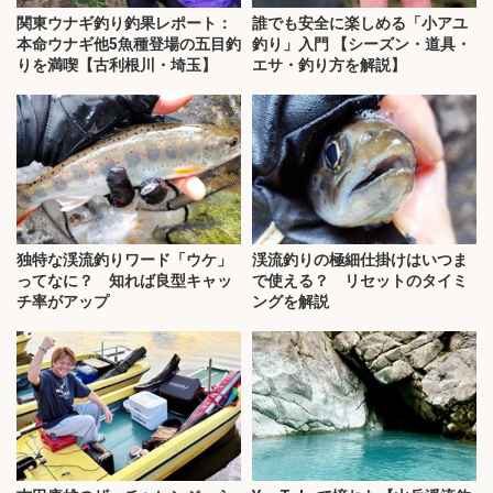
関東ウナギ釣り釣果レポート：
誰でも安全に楽しめる「小アユ
本命ウナギ他5魚種登場の五目釣
釣り」入門 【シーズン・道具・
りを満喫【古利根川・埼玉】
エサ・釣り方を解説】
独特な渓流釣りワード「ウケ」
渓流釣りの極細仕掛けはいつま
ってなに？ 知れば良型キャッ
で使える？ リセットのタイミ
チ率がアップ
ングを解説