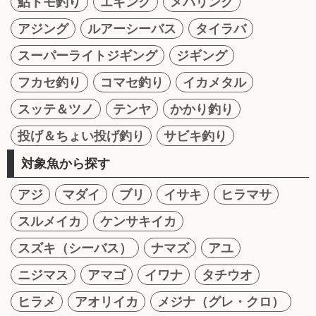
鮎トモ釣り
エギング
メバリング
アジング
ルアーシーバス
タイラバ
スーパーライトジギング
ジギング
フカセ釣り
コマセ釣り
イカメタル
スッテ＆ツノ
テンヤ
かかり釣り
投げ＆ちょい投げ釣り
サビキ釣り
対象魚から探す
アジ
マダイ
ブリ
イサキ
ヒラマサ
スルメイカ
ケンサキイカ
スズキ（シーバス）
ナマズ
アユ
ニジマス
アマゴ
イワナ
タチウオ
ヒラメ
アオリイカ
メジナ（グレ・クロ）