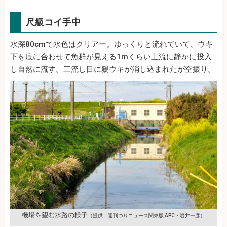
尺級コイ手中
水深80cmで水色はクリアー。ゆっくりと流れていて、ウキ
下を底に合わせて魚群が見える1mくらい上流に静かに投入
し自然に流す。三流し目に親ウキが消し込まれたが空振り。
機場を望む水路の様子
（提供：週刊つりニュース関東版 APC・岩井一彦）