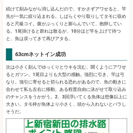
続けて刻みながら消し込んだので、すかさずアワせると、竿
先が一気に絞り込まれる。しばらくやり取りしてタモに収め
ると尺級コイ。腹がぷっくりと膨らんでいて、抱卵してい
る。1尾掛けると群れは散るが、10分ほど竿を上げて待つ
と、魚は戻ってきて再びアタる。
63cmネットイン成功
次は小さく刻んでゆっくりとウキを沈む、聞くようにアワせ
るとガツン。1尾目よりも大型の感触。強烈に引き、竿は弓
なり。強引に寄せると切られる恐れがあるので、魚の動きに
合わせて私も左右に移動。ある程度自由に泳がせて取り込み
のチャンスをうかがう。2、3回浮いてくる魚体は想像以上に
大きい。タモ枠が魚体より小さく、頭から入れないとバラし
そうだ。