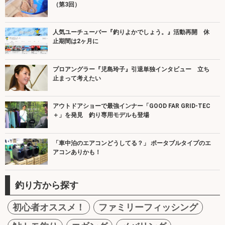
（第3回）
人気ユーチューバー『釣りよかでしょう。』活動再開 休
止期間は2ヶ月に
プロアングラー『児島玲子』引退単独インタビュー 立ち
止まって考えたい
アウトドアショーで最強インナー「GOOD FAR GRID-TEC
＋」を発見 釣り専用モデルも登場
「車中泊のエアコンどうしてる？」 ポータブルタイプのエ
アコンありかも！
釣り方から探す
初心者オススメ！
ファミリーフィッシング