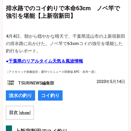
排水路でのコイ釣りで本命63cm ノベ竿で
強引を堪能【上新宿新田】
4月4日、朝から穏やかな晴天で、千葉県流山市の上新宿新田
の排水路に出かけた。ノベ竿で63cmコイの強引を堪能した
釣行をレポート。
●
千葉県のリアルタイム天気＆風波情報
（アイキャッチ画像提供：週刊つりニュース関東版 APC・岩井一彦）
2020年5月14日
TSURINEWS編集部
淡水の釣り
コイ釣り
目次
[
show
]