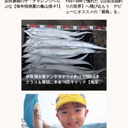
吉田康雄のザ・チャレンジへら
YouTubeで憧れた【山岳渓流釣
ぶな【毎年恒例夏の亀山湖 #1】
りの世界】へ飛び込もう デビ
ューにオススメの「椹島」を紹
介！
伊良湖水道テンヤタチウオ釣りで指5.5本
クラスを筆頭に本命16匹キャッチ【海栄
丸】