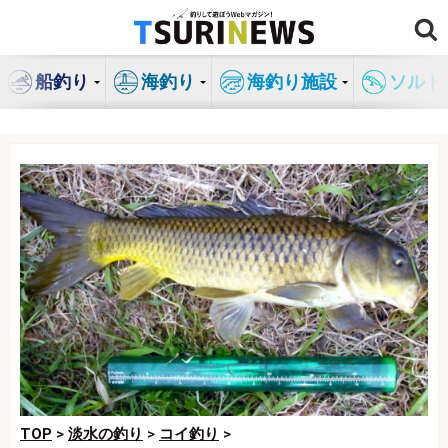
コ
ン
テ
船釣り
海釣り
海釣り施設
ソルト
ン
ツ
へ
ス
キ
ッ
プ
TOP
>
淡水の釣り
>
コイ釣り
>