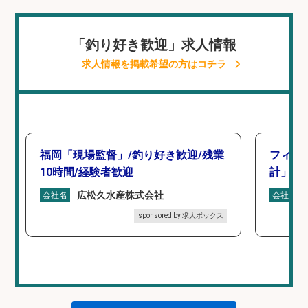
「釣り好き歓迎」求人情報
求人情報を掲載希望の方はコチラ
福岡「現場監督」/釣り好き歓迎/残業
フィッ
10時間/経験者歓迎
計」
広松久水産株式会社
会社名
会社名
sponsored by 求人ボックス