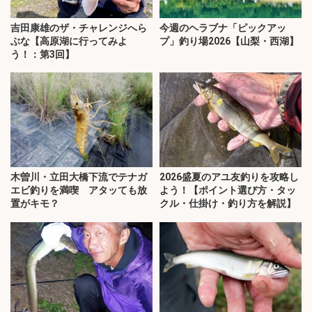
吉田康雄のザ・チャレンジへら
今週のヘラブナ「ピックアッ
ぶな【高原湖に行ってみよ
プ」釣り場2026【山梨・西湖】
う！：第3回】
木曽川・立田大橋下流でテナガ
2026盛夏のアユ友釣りを攻略し
エビ釣りを満喫 アタッても放
よう！【ポイント選び方・タッ
置がキモ？
クル・仕掛け・釣り方を解説】