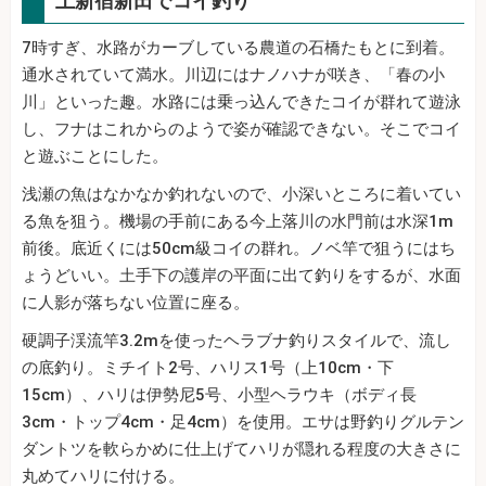
上新宿新田でコイ釣り
7時すぎ、水路がカーブしている農道の石橋たもとに到着。
通水されていて満水。川辺にはナノハナが咲き、「春の小
川」といった趣。水路には乗っ込んできたコイが群れて遊泳
し、フナはこれからのようで姿が確認できない。そこでコイ
と遊ぶことにした。
浅瀬の魚はなかなか釣れないので、小深いところに着いてい
る魚を狙う。機場の手前にある今上落川の水門前は水深1m
前後。底近くには50cm級コイの群れ。ノベ竿で狙うにはち
ょうどいい。土手下の護岸の平面に出て釣りをするが、水面
に人影が落ちない位置に座る。
硬調子渓流竿3.2mを使ったヘラブナ釣りスタイルで、流し
の底釣り。ミチイト2号、ハリス1号（上10cm・下
15cm）、ハリは伊勢尼5号、小型ヘラウキ（ボディ長
3cm・トップ4cm・足4cm）を使用。エサは野釣りグルテン
ダントツを軟らかめに仕上げてハリが隠れる程度の大きさに
丸めてハリに付ける。