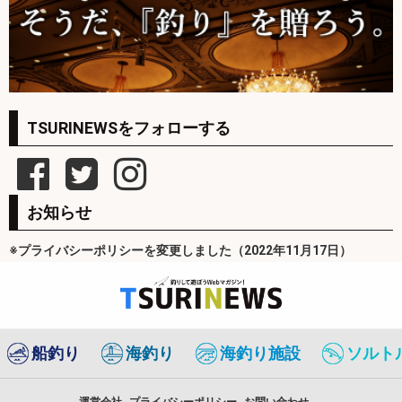
TSURINEWSをフォローする
お知らせ
※プライバシーポリシーを変更しました（2022年11月17日）
船釣り
海釣り
海釣り施設
ソルト