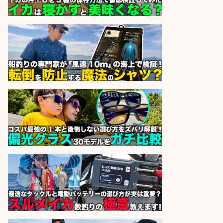
間
オーケー株式会社
会社名
sponsored by 求人ボックス
レジカウンター/夕方勤務で時給UP
お釣りの計算不要の簡単レジ1日2時
間
オーケー株式会社
会社名
sponsored by 求人ボックス
日払いOKで即日収入/飲食・フード
その他/「神戸市灘区」 自転車/王子
公園駅徒歩4分のスーパーでお魚の
加工やお刺身の盛り付け/日払いOK/
未経験歓迎のシフト制日勤&バイク
通勤OK