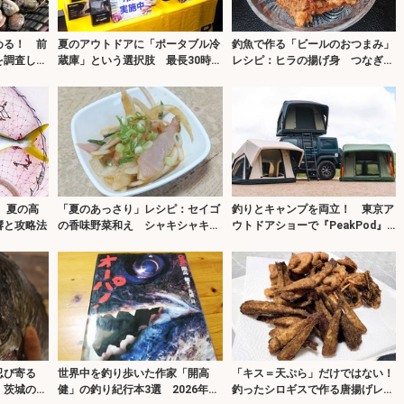
める！ 前
夏のアウトドアに「ポータブル冷
釣魚で作る「ビールのおつまみ」
を調査して
蔵庫」という選択肢 最長30時間
レシピ：ヒラの揚げ身 つなぎは
の稼働が可能！
少なめに！
 夏の高
「夏のあっさり」レシピ：セイゴ
釣りとキャンプを両立！ 東京ア
響と攻略法
の香味野菜和え シャキシャキ野
ウトドアショーで『PeakPod』
菜がアクセント
ルーフトップテントに注目
忍び寄る
世界中を釣り歩いた作家「開高
「キス＝天ぷら」だけではない！
 茨城の名
健」の釣り紀行本3選 2026年は
釣ったシロギスで作る唐揚げレシ