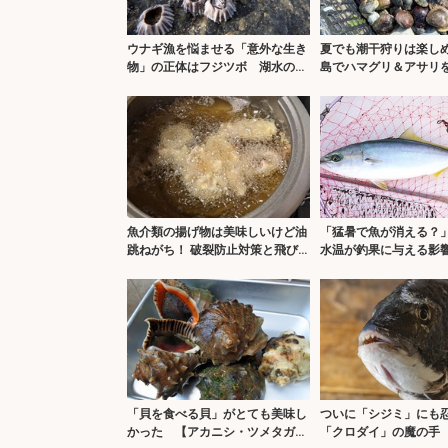
ウナギ漁を悩ませる「意外な生き
夏でも潮干狩りは楽し
物」の正体はフジツボ 湖水の塩
島でハマグリ＆アサリ
分濃度上昇が原因か
みた【愛知】
魚介類の揚げ物は美味しいけど油
「猛暑で魚が消える？」
跳ねがち！ 破裂防止対策と飛び
水温が釣果に与える影
散った油の処理について解説！
「貝を食べる貝」がとても美味し
ついに「シジミ」にも
かった 【アカニシ・ツメタガ
「クロダイ」の魔の手