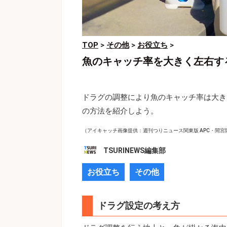
TOP
>
その他
>
お役立ち
>
魚のキャッチ率を大きく左右す
ドラグの調整により魚のキャッチ率は大き
の方法を紹介しよう。
（アイキャッチ画像提供：週刊つりニュース関東版 APC・間宮
TSURINEWS編集部
お役立ち
その他
ドラグ設定の考え方