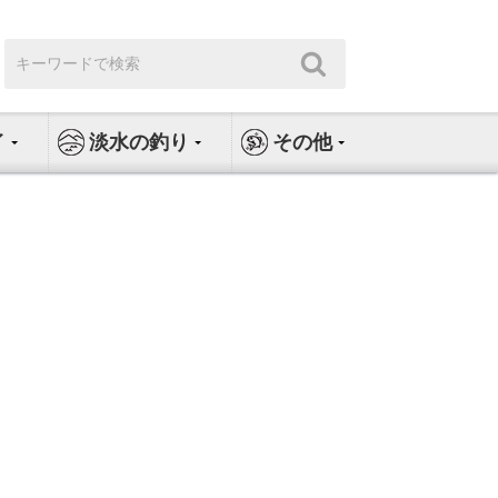
検
検
索:
索
イ
淡水の釣り
その他