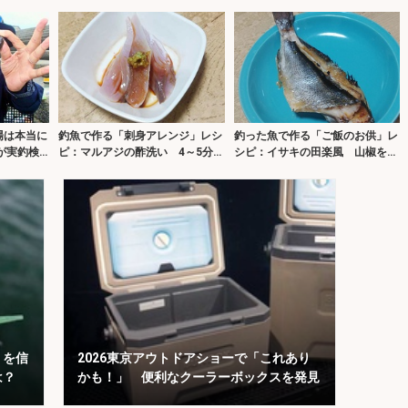
『オーパ』取材から50周年
ピ
場は本当に
釣魚で作る「刺身アレンジ」レシ
釣った魚で作る「ご飯のお供」レ
が実釣検
ピ：マルアジの酢洗い 4～5分漬
シピ：イサキの田楽風 山椒をア
ければOK
クセントに
」を信
2026東京アウトドアショーで「これあり
は？
かも！」 便利なクーラーボックスを発見