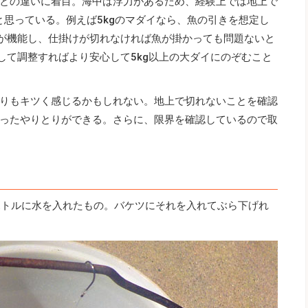
との違いに着目。海中は浮力があるため、経験上では地上で
と思っている。例えば5kgのマダイなら、魚の引きを想定し
グが機能し、仕掛けが切れなければ魚が掛かっても問題ないと
して調整すればより安心して5kg以上の大ダイにのぞむこと
りもキツく感じるかもしれない。地上で切れないことを確認
ったやりとりができる。さらに、限界を確認しているので取
トボトルに水を入れたもの。バケツにそれを入れてぶら下げれ