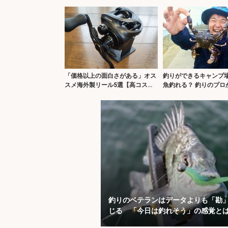
イ・イボニシ】
所で漁獲量が半減
「価格以上の面白さがある」オス
釣りができるキャンプ
スメ海外製リール5選【高コスパ
魚釣れる？ 釣りのプロ
＆個性派モデル】
証＆キャンプ飯も満喫
釣りのベテランはデータよりも「勘
じる 「今日は釣れそう」の感覚と