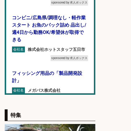
sponsored by 求人ボックス
コンビニ/広島県/調理なし・軽作業
スタート お魚のパック詰め 品出し/
週4日から勤務OK/希望休が取得で
きる
株式会社ホットスタッフ五日市
会社名
sponsored by 求人ボックス
フィッシング用品の「製品開発設
計」
メガバス株式会社
会社名
sponsored by 求人ボックス
営業事務/釣り具メーカーでの営業
特集
アシスタントのお仕事/残業なし/即
日勤務可/営業事務/軽作業