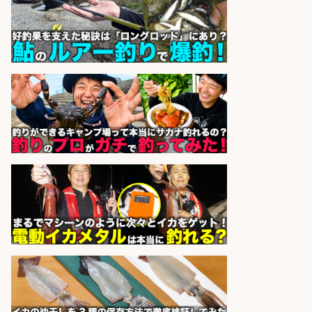
株式会社パソナ
会社名
sponsored by 求人ボックス
魚のプロとして活躍食を支える「鮮
魚加工・販売スタッフ」
株式会社一号舘
会社名
sponsored by 求人ボックス
レジカウンター/お釣りの計算不要
の簡単レジ 未経験も安心の研修あり
1日2h
オーケー株式会社
会社名
sponsored by 求人ボックス
レジカウンター/夕方勤務で時給UP
お釣りの計算不要の簡単レジ1日2時