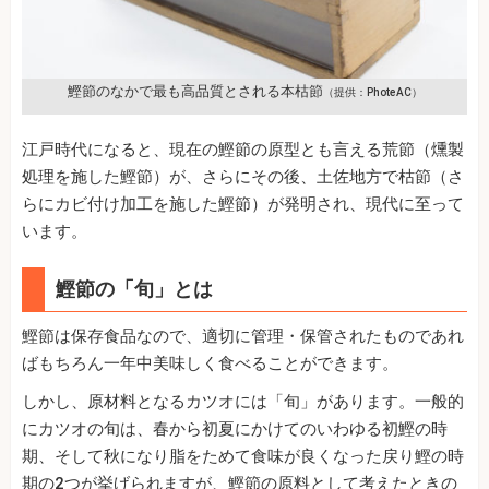
鰹節のなかで最も高品質とされる本枯節
（提供：PhoteAC）
江戸時代になると、現在の鰹節の原型とも言える荒節（燻製
処理を施した鰹節）が、さらにその後、土佐地方で枯節（さ
らにカビ付け加工を施した鰹節）が発明され、現代に至って
います。
鰹節の「旬」とは
鰹節は保存食品なので、適切に管理・保管されたものであれ
ばもちろん一年中美味しく食べることができます。
しかし、原材料となるカツオには「旬」があります。一般的
にカツオの旬は、春から初夏にかけてのいわゆる初鰹の時
期、そして秋になり脂をためて食味が良くなった戻り鰹の時
期の2つが挙げられますが、鰹節の原料として考えたときの