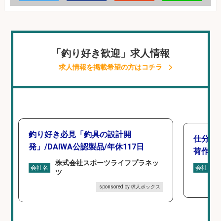
「釣り好き歓迎」求人情報
求人情報を掲載希望の方はコチラ
釣り好き必見「釣具の設計開
仕分け
発」/DAIWA公認製品/年休117日
荷作業
株式会社スポーツライフプラネッ
会社名
会社名
ツ
sponsored by 求人ボックス