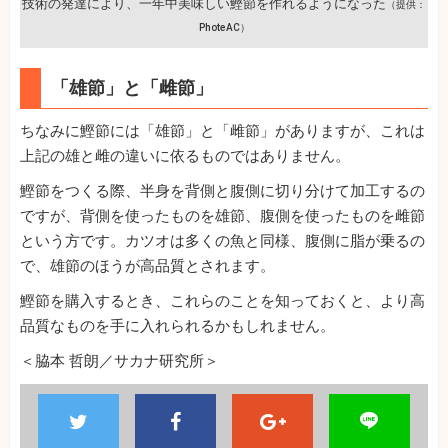
技術の発達により、一年中美味しい鰹節を作れるようになった
（提供：
PhoteAC）
「雄節」と「雌節」
ちなみに鰹節には「雄節」と「雌節」がありますが、これは
上記の雄と雌の違いに依るものではありません。
鰹節をつくる際、半身を背側と腹側に切り分けて加工するの
ですが、背側を使ったものを雄節、腹側を使ったものを雌節
という方です。カツオは多くの魚と同様、腹側に脂が乗るの
で、雄節のほうが高品質とされます。
鰹節を購入するとき、これらのことを知っておくと、より高
品質なものを手に入れられるかもしれません。
＜脇本 哲朗／サカナ研究所＞