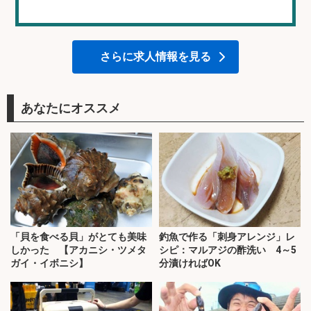
さらに求人情報を見る
あなたにオススメ
「貝を食べる貝」がとても美味
釣魚で作る「刺身アレンジ」レ
しかった 【アカニシ・ツメタ
シピ：マルアジの酢洗い 4～5
ガイ・イボニシ】
分漬ければOK