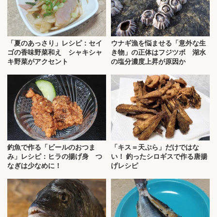
「夏のあっさり」レシピ：セイ
ウナギ漁を悩ませる「意外な生
ゴの香味野菜和え シャキシャ
き物」の正体はフジツボ 湖水
キ野菜がアクセント
の塩分濃度上昇が原因か
釣魚で作る「ビールのおつま
「キス＝天ぷら」だけではな
み」レシピ：ヒラの揚げ身 つ
い！ 釣ったシロギスで作る唐揚
なぎは少なめに！
げレシピ