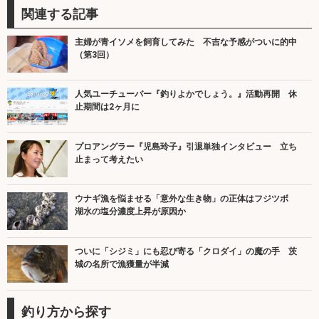
関連する記事
主婦が青イソメを飼育してみた 不吉な予感がついに的中
（第3回）
人気ユーチューバー『釣りよかでしょう。』活動再開 休
止期間は2ヶ月に
プロアングラー『児島玲子』引退単独インタビュー 立ち
止まって考えたい
ウナギ漁を悩ませる「意外な生き物」の正体はフジツボ
湖水の塩分濃度上昇が原因か
ついに「シジミ」にも忍び寄る「クロダイ」の魔の手 茨
城の名所で漁獲量が半減
釣り方から探す