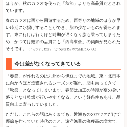
ほうが、秋のカツオを使った「秋節」よりも高品質だとされ
ています。
春のカツオは西から回遊するため、西寄りの地域のほうが早
い時期に水揚げすることができ、脂の少ないものが得られま
す。東に行けば行くほど時期が遅くなり脂も乗ってしまうた
め、かつては鰹節の品質にも「西高東低」の傾向が見られた
そうです。
（『カツオと鰹節』「かつお節塾」株式会社にんべん）
今は差がなくなってきている
「春節」が作れるのは九州から伊豆までの地域。東・北日本
に向かうほど漁獲されるシーズンが遅れ、脂も乗ってきて
「秋節」となってしまいます。春節は加工の時期が夏の暑い
盛りとなり乾燥が行いやすくなる、という好条件もあり、品
質向上に寄与していました。
ただし、これらの話はあくまでも、近海もののカツオだけで
鰹節を作っていた時代のこと。遠洋漁業の漁獲高の増大で、