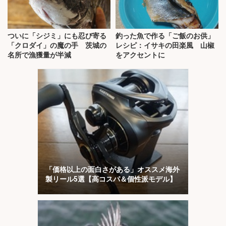
ついに「シジミ」にも忍び寄る
釣った魚で作る「ご飯のお供」
「クロダイ」の魔の手 茨城の
レシピ：イサキの田楽風 山椒
名所で漁獲量が半減
をアクセントに
「価格以上の面白さがある」オススメ海外
製リール5選【高コスパ＆個性派モデル】