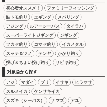
初心者オススメ！
ファミリーフィッシング
鮎トモ釣り
エギング
メバリング
アジング
ルアーシーバス
タイラバ
スーパーライトジギング
ジギング
フカセ釣り
コマセ釣り
イカメタル
スッテ＆ツノ
テンヤ
かかり釣り
投げ＆ちょい投げ釣り
サビキ釣り
対象魚から探す
アジ
マダイ
ブリ
イサキ
ヒラマサ
スルメイカ
ケンサキイカ
スズキ（シーバス）
ナマズ
アユ