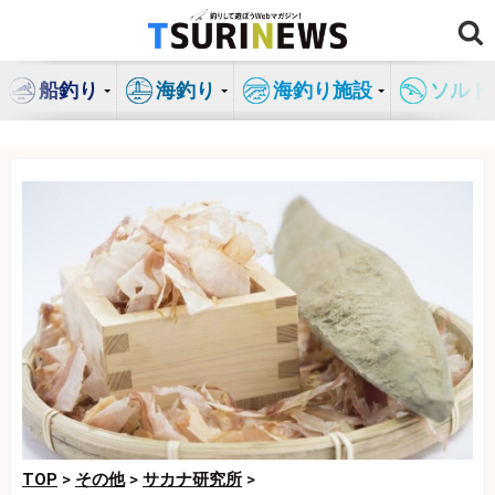
コ
ン
テ
船釣り
海釣り
海釣り施設
ソルト
ン
ツ
へ
ス
キ
ッ
プ
TOP
>
その他
>
サカナ研究所
>