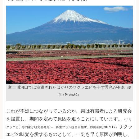
富士川河口では漁獲されたばかりのサクラエビを干す景色が有名
（提
供：PhoteAC）
これが不漁につながっているのか、県は有識者による研究会
を設置し、期間を定めて原因を追うことにしています。
（「サ
サクラ
クラエビ、専門家が研究会発足へ 再生プラン提言目指す」静岡新聞,2019.12）
エビの味覚を愛するものとして、一刻も早く原因が判明し、