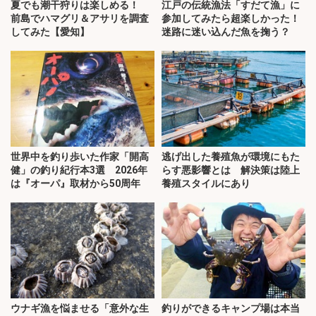
夏でも潮干狩りは楽しめる！
江戸の伝統漁法「すだて漁」に
前島でハマグリ＆アサリを調査
参加してみたら超楽しかった！
してみた【愛知】
迷路に迷い込んだ魚を掬う？
世界中を釣り歩いた作家「開高
逃げ出した養殖魚が環境にもた
健」の釣り紀行本3選 2026年
らす悪影響とは 解決策は陸上
は『オーパ』取材から50周年
養殖スタイルにあり
ウナギ漁を悩ませる「意外な生
釣りができるキャンプ場は本当