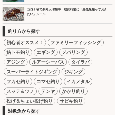
コロナ禍で釣り人増加中 初釣行前に「最低限知っておき
たい」ルール
釣り方から探す
初心者オススメ！
ファミリーフィッシング
鮎トモ釣り
エギング
メバリング
アジング
ルアーシーバス
タイラバ
スーパーライトジギング
ジギング
フカセ釣り
コマセ釣り
イカメタル
スッテ＆ツノ
テンヤ
かかり釣り
投げ＆ちょい投げ釣り
サビキ釣り
対象魚から探す