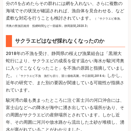
分の1を占めたらその群れには網を入れない、さらに複数の
海域でその状況が確認されれば、漁自体を見合わせる、など
柔軟な対応を行うことも検討されています。
（「サクラエビ春漁、
湾奥の禁漁区維持 投網時間など一部緩和」静岡新聞,2020.3）
サクラエビはなぜ採れなくなったのか
2018年の不漁を受け、静岡県の桜えび漁業組合は「黒潮大
蛇行により、サクラエビの成長を促す温かい海水が駿河湾奥
に入ってこなくなったこと」を不漁の原因と指摘していまし
た。
しかし、
（「サクラエビ不漁 漁打ち切り、競り価格高騰」中日新聞,2018.6）
近年の研究で、また別の要因が関連している可能性が指摘さ
れています。
駿河湾の最も奥まったところに注ぐ富士川の河口沖合には、
富士山などへの降水が海中に湧き出している場所があり、そ
の周囲がサクラエビの産卵場所とされています。しかし近
年、その周囲に河川や放水路から流出した土砂が堆積し、湧
水が塞がれていることがわかりました。