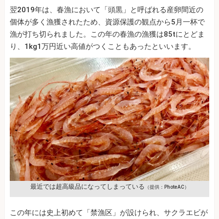
翌2019年は、春漁において「頭黒」と呼ばれる産卵間近の
個体が多く漁獲されたため、資源保護の観点から5月一杯で
漁が打ち切られました。この年の春漁の漁獲は85tにとどま
り、1kg1万円近い高値がつくこともあったといいます。
最近では超高級品になってしまっている
（提供：PhoteAC）
この年には史上初めて「禁漁区」が設けられ、サクラエビが