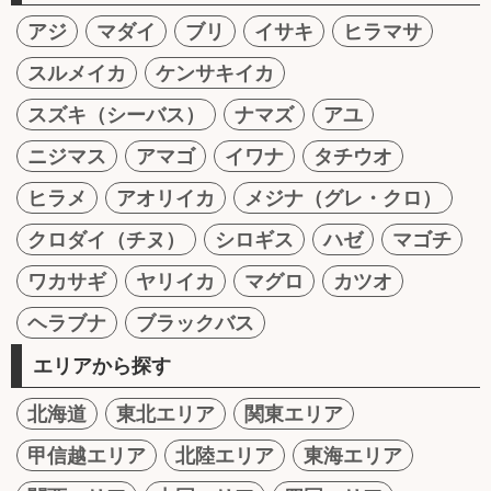
アジ
マダイ
ブリ
イサキ
ヒラマサ
スルメイカ
ケンサキイカ
スズキ（シーバス）
ナマズ
アユ
ニジマス
アマゴ
イワナ
タチウオ
ヒラメ
アオリイカ
メジナ（グレ・クロ）
クロダイ（チヌ）
シロギス
ハゼ
マゴチ
ワカサギ
ヤリイカ
マグロ
カツオ
ヘラブナ
ブラックバス
エリアから探す
北海道
東北エリア
関東エリア
甲信越エリア
北陸エリア
東海エリア