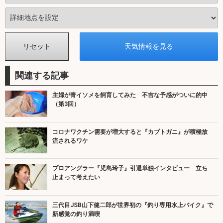
関連する記事
主婦が青イソメを飼育してみた 不吉な予感がついに的中
（第3回）
コロナワクチン需要が増大すると『カブトガニ』が積極放
流されるワケ
プロアングラー『児島玲子』引退単独インタビュー 立ち
止まって考えたい
三代目JSB山下健二郎が世界初の『釣り専用水上バイク』で
新感覚の釣り満喫