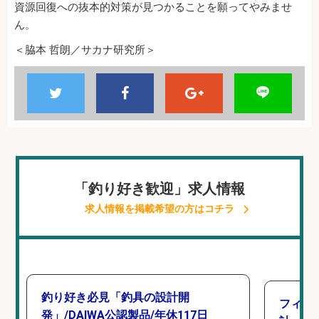
資源回復への抜本的対策が見つかることを願ってやみませ
ん。
＜脇本 哲朗／サカナ研究所＞
「釣り好き歓迎」求人情報
求人情報を掲載希望の方はコチラ
釣り好き必見「釣具の設計開
フィッ
発」/DAIWA公認製品/年休117日