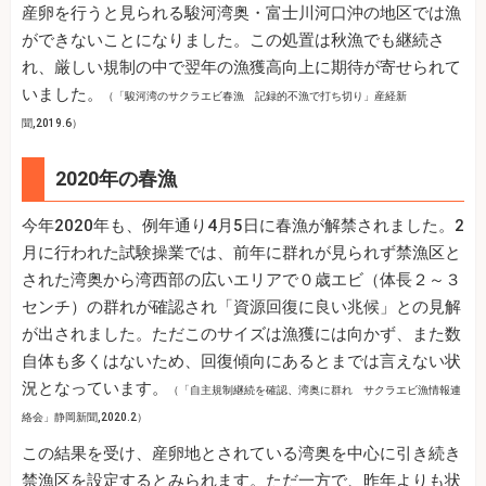
産卵を行うと見られる駿河湾奥・富士川河口沖の地区では漁
ができないことになりました。この処置は秋漁でも継続さ
れ、厳しい規制の中で翌年の漁獲高向上に期待が寄せられて
いました。
（「駿河湾のサクラエビ春漁 記録的不漁で打ち切り」産経新
聞,2019.6）
2020年の春漁
今年2020年も、例年通り4月5日に春漁が解禁されました。2
月に行われた試験操業では、前年に群れが見られず禁漁区と
された湾奥から湾西部の広いエリアで０歳エビ（体長２～３
センチ）の群れが確認され「資源回復に良い兆候」との見解
が出されました。ただこのサイズは漁獲には向かず、また数
自体も多くはないため、回復傾向にあるとまでは言えない状
況となっています。
（「自主規制継続を確認、湾奥に群れ サクラエビ漁情報連
絡会」静岡新聞,2020.2）
この結果を受け、産卵地とされている湾奥を中心に引き続き
禁漁区を設定するとみられます。ただ一方で、昨年よりも状