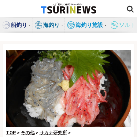
コ
ン
テ
船釣り
海釣り
海釣り施設
ソルト
ン
ツ
へ
ス
キ
ッ
プ
TOP
>
その他
>
サカナ研究所
>