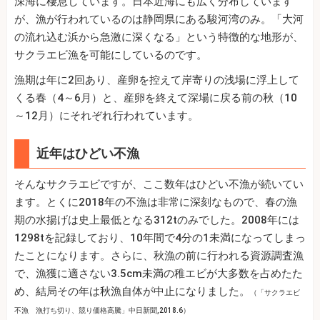
深海に棲息しています。日本近海にも広く分布しています
が、漁が行われているのは静岡県にある駿河湾のみ。「大河
の流れ込む浜から急激に深くなる」という特徴的な地形が、
サクラエビ漁を可能にしているのです。
漁期は年に2回あり、産卵を控えて岸寄りの浅場に浮上して
くる春（4～6月）と、産卵を終えて深場に戻る前の秋（10
～12月）にそれぞれ行われています。
近年はひどい不漁
そんなサクラエビですが、ここ数年はひどい不漁が続いてい
ます。とくに2018年の不漁は非常に深刻なもので、春の漁
期の水揚げは史上最低となる312tのみでした。2008年には
1298tを記録しており、10年間で4分の1未満になってしまっ
たことになります。さらに、秋漁の前に行われる資源調査漁
で、漁獲に適さない3.5cm未満の稚エビが大多数を占めたた
め、結局その年は秋漁自体が中止になりました。
（「サクラエビ
不漁 漁打ち切り、競り価格高騰」中日新聞,2018.6）