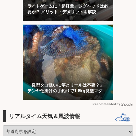
ライトゲームに「超軽量」ジグヘッドは必
要か？ メリット・デメリットを解説
「良型タコ狙いに竿とリールは不要？」
テンヤ仕掛けの手釣りで1.8kg良型マダ
コ！【川崎丸・東京湾】
Recommended by
リアルタイム天気＆風波情報