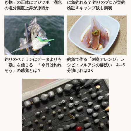
き物」の正体はフジツボ 湖水
に魚釣れる？ 釣りのプロが実釣
の塩分濃度上昇が原因か
検証＆キャンプ飯も満喫
釣りのベテランはデータよりも
釣魚で作る「刺身アレンジ」レ
「勘」を信じる 「今日は釣れ
シピ：マルアジの酢洗い 4～5
そう」の感覚とは？
分漬ければOK