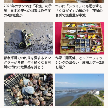
2026年のサンマは「不漁」の予
ついに「シジミ」にも忍び寄る
測 日本沿岸への回遊は昨年度
「クロダイ」の魔の手 茨城の
の4割程度か
名所で漁獲量が半減
都市河川での釣りを愛するアン
作家「開高健」とルアーフィッ
グラーが考察 年々酷くなる河
シングの出会い 愛用ルアー2選
川の汚れに危機感を持とう
も紹介