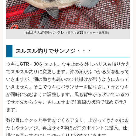
石田さんの釣ったグレ
（提供：WEBライター・妹尾隆）
スルスル釣りでサンノジ・・・
ウキにGTR－00をセット。ウキ止めを外しハリスも張りかえ
てスルスル釣りに変更します。沖の潮がぶつかる所を狙って
いきますが、潮の動きも悪いので仕掛けが思うように入って
いきません。そこでウキにバランサーを貼りさしエサとウキ
が同時に沈むように調整します。風も背中から吹いているの
でサオ先からウキ、さしエサまで1直線の状態で沈めて行き
ます。
数投目にククッと手元までくるアタリ。上がってきたのはま
たもやサンノジ。再度サオ3本ほど沖のポイントに投入。仕
掛けを真っすぐにしてゆっくりと沈めていきます。