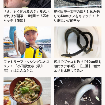
「え、もう釣れるの？」夏のハ
岸和田沖一文字の落とし込み釣
ゼ釣りが開幕！ 1時間で15匹キ
りで43cmチヌをキャッチ！ 上
ャッチ【愛知】
り潮狙いが的中か
ファミリーフィッシングにオス
宮川でブッコミ釣りで60cm級を
スメ！ 「小田原漁港（早川
頭にウナギ3匹！【三重】3種の
港）」はこんなとこ
エサを比較してみた