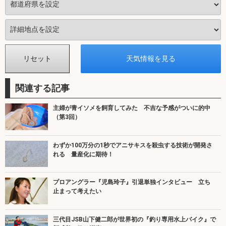
関連する記事
主婦が青イソメを飼育してみた 不吉な予感がついに的中
（第3回）
わずか100万分の1秒でアニサキスを殺虫する技術が開発さ
れる 量産化に期待！
プロアングラー『児島玲子』引退単独インタビュー 立ち
止まって考えたい
三代目JSB山下健二郎が世界初の『釣り専用水上バイク』で