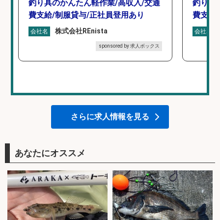
釣り具のかんたん軽作業/高収入/交通
釣り具
費支給/制服貸与/正社員登用あり
費支給
株式会社REnista
会社名
会社名
sponsored by 求人ボックス
さらに求人情報を見る
あなたにオススメ