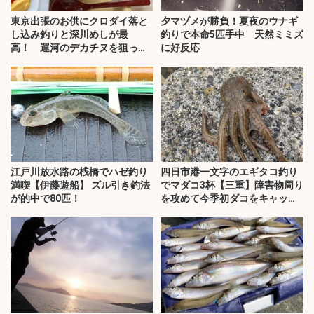
東京出張のお供にクロダイ落と
夕マヅメが勝負！夏夜のウナギ
し込み釣りと深川めしが最
釣りで本命5匹手中 天然ミミズ
高！ 運河のデカチヌを狙って
に好反応
みた
江戸川放水路の桟橋でハゼ釣り
四日市港一文字のエギタコ釣り
満喫【伊藤遊船】 ズル引き釣法
でマダコ3杯【三重】障害物周り
が的中で80匹！
を攻めて今季初ダコをキャッ
チ！