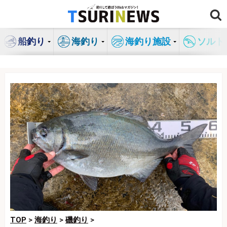
コ
ン
テ
船釣り
海釣り
海釣り施設
ソルト
ン
ツ
へ
ス
キ
ッ
プ
TOP
>
海釣り
>
磯釣り
>