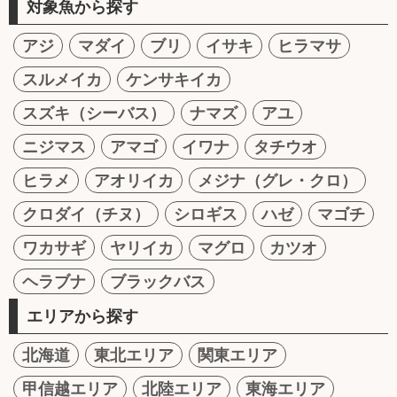
対象魚から探す
アジ
マダイ
ブリ
イサキ
ヒラマサ
スルメイカ
ケンサキイカ
スズキ（シーバス）
ナマズ
アユ
ニジマス
アマゴ
イワナ
タチウオ
ヒラメ
アオリイカ
メジナ（グレ・クロ）
クロダイ（チヌ）
シロギス
ハゼ
マゴチ
ワカサギ
ヤリイカ
マグロ
カツオ
ヘラブナ
ブラックバス
エリアから探す
北海道
東北エリア
関東エリア
甲信越エリア
北陸エリア
東海エリア