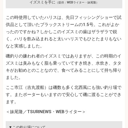
イズスミを手に
（提供：WEBライター・妹尾隆）
この時使用していたハリスは、先日フィッシングショーで試
供品として頂いたブラックストリームの1.5号。これがよか
ったのですかね？しかしこのイズスミの歯はザラザラで鋭
く、ハリを飲み込まれると太いハリスでもひとたまりもない
なと実感しました。
磯釣りの嫌われ者のイズスミではありますが、この時期のイ
ズスミは臭みもなく脂も乗っていてすき焼き、水炊き、タタ
キがお勧めとのことなので、食べてみることにして持ち帰り
ました。
ここ市江（吉丸渡船）は磯数も多く北西風にも強い釣り場で
す。またポーターもいますので安心して磯に渡ることができ
ます。
＜妹尾隆／TSURINEWS・WEBライター＞
▼この釣り場について