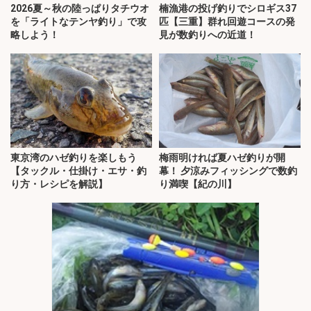
2026夏～秋の陸っぱりタチウオ
楠漁港の投げ釣りでシロギス37
を「ライトなテンヤ釣り」で攻
匹【三重】群れ回遊コースの発
略しよう！
見が数釣りへの近道！
東京湾のハゼ釣りを楽しもう
梅雨明ければ夏ハゼ釣りが開
【タックル・仕掛け・エサ・釣
幕！ 夕涼みフィッシングで数釣
り方・レシピを解説】
り満喫【紀の川】