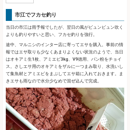
市江でフカセ釣り
当日の市江は雨予報でしたが、翌日の風がビュンビュン吹く
よりも釣りやすいと思い、フカセ釣りを強行。
途中、マルニシのインター店に寄ってエサを購入。事前の情
報ではエサ取りも少なくあまりよくない状況のようで、当日
はオキアミ生1枚、アミエビ3kg、V9徳用、パン粉をチョイ
ス。さしエサ用のオキアミをザルに一つまみ取り、水洗いし
て集魚材とアミエビをまぶしてエサ箱に入れておきます。ま
きエサも雨なので水分少なめで混ぜ込んで完成。