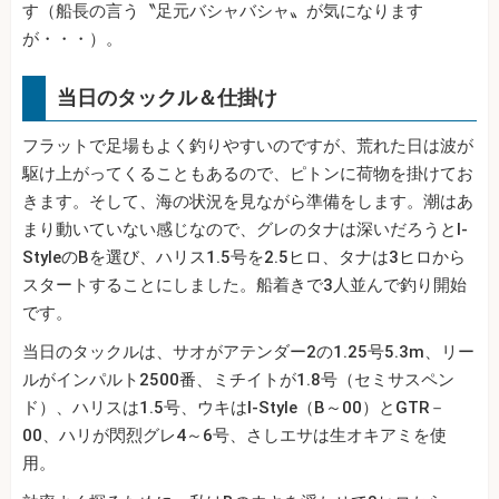
す（船長の言う〝足元バシャバシャ〟が気になります
が・・・）。
当日のタックル＆仕掛け
フラットで足場もよく釣りやすいのですが、荒れた日は波が
駆け上がってくることもあるので、ピトンに荷物を掛けてお
きます。そして、海の状況を見ながら準備をします。潮はあ
まり動いていない感じなので、グレのタナは深いだろうとI-
StyleのBを選び、ハリス1.5号を2.5ヒロ、タナは3ヒロから
スタートすることにしました。船着きで3人並んで釣り開始
です。
当日のタックルは、サオがアテンダー2の1.25号5.3m、リー
ルがインパルト2500番、ミチイトが1.8号（セミサスペン
ド）、ハリスは1.5号、ウキはI‐Style（B～00）とGTR－
00、ハリが閃烈グレ4～6号、さしエサは生オキアミを使
用。