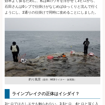
効率よく探るために、私はBのウキを浮かせて3ヒロから、
石田さんは0シブで仕掛けがなじめばゆっくりと沈んで行く
ようにし、2通りの仕掛けで同時に攻めることにしました。
釣り風景
（提供：WEBライター・妹尾隆）
ラインブレイクの正体はイシダイ？
3ヒロではさしエサも触られない。3.5ヒロ、4ヒロと深く入