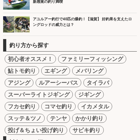
新感覚の釣り満喫
アユルアー釣行で40匹の爆釣！【滋賀】 好釣果を支えたロ
ングロッドの威力とは？
釣り方から探す
初心者オススメ！
ファミリーフィッシング
鮎トモ釣り
エギング
メバリング
アジング
ルアーシーバス
タイラバ
スーパーライトジギング
ジギング
フカセ釣り
コマセ釣り
イカメタル
スッテ＆ツノ
テンヤ
かかり釣り
投げ＆ちょい投げ釣り
サビキ釣り