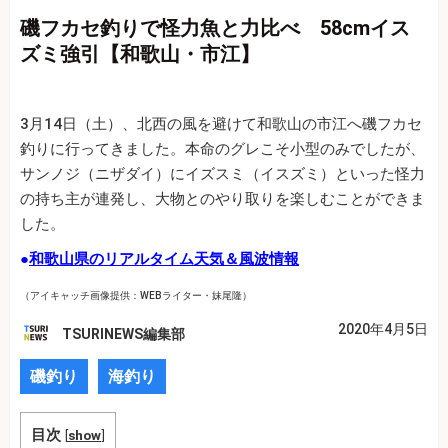
磯フカセ釣りで怪力魚と力比べ 58cmイス
ズミ強引【和歌山・市江】
3月14日（土）、北西の風を避けて和歌山の市江へ磯フカセ
釣りに行ってきました。本命のグレこそ小型のみでしたが、
サンノジ（ニザダイ）にイズスミ（イスズミ）といった怪力
の持ち主が連発し、大物とのやり取りを楽しむことができま
した。
●
和歌山県のリアルタイム天気＆風波情報
（アイキャッチ画像提供：WEBライター・妹尾隆）
2020年4月5日
TSURINEWS編集部
磯釣り
海釣り
目次
[
show
]